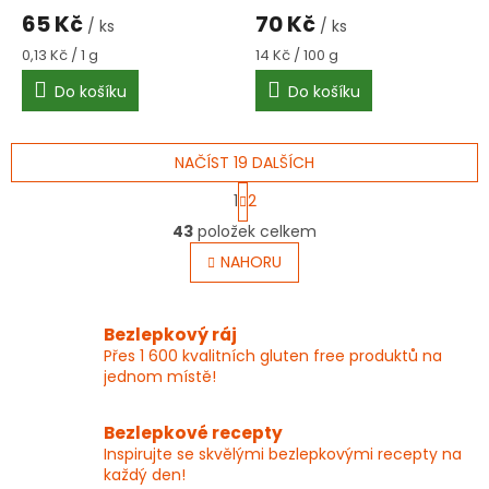
65 Kč
70 Kč
/ ks
/ ks
Měrná
Měrná
0,13 Kč / 1 g
14 Kč / 100 g
cena:
cena:
Do košíku
Do košíku
NAČÍST 19 DALŠÍCH
S
1
2
t
O
r
43
položek celkem
v
á
l
NAHORU
n
á
k
o
d
v
a
Bezlepkový ráj
á
c
Přes 1 600 kvalitních gluten free produktů na
n
í
í
jednom místě!
p
r
v
Bezlepkové recepty
k
Inspirujte se skvělými bezlepkovými recepty na
y
každý den!