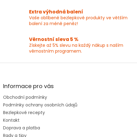
v
ý
p
Extra výhodná balení
i
Vaše oblíbené bezlepkové produkty ve větším
s
balení za méně peněz!
u
Věrnostní sleva 5 %
Získejte až 5% slevu na každý nákup s naším
věrnostním programem.
Z
á
p
a
Informace pro vás
t
Obchodní podmínky
í
Podmínky ochrany osobních údajů
Bezlepkové recepty
Kontakt
Doprava a platba
Rady a tipy