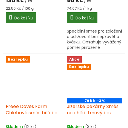
135 Kč
56 Kč
/ ks
/ ks
Měrná
Měrná
22,50 Kč / 100 g
74,67 Kč / 1 kg
cena:
cena:
Do košíku
Do košíku
Speciální směs pro založení
a udržování bezlepkového
kvásku. Obsahuje vyvážený
poměr přirozeně
bezlepkových mouk -
rýžové, kukuřičné,
Bez lepku
Akce
pohankové a čirokové.
Bez lepku
Ideální pro přípravu...
79 Kč
–3 %
Freee Doves Farm
Jizerské pekárny Směs
Chlebová směs bílá bez
na chléb tmavý bez
lepku 1000 g
lepku 500g
Skladem
(12 ks)
Skladem
(3 ks)