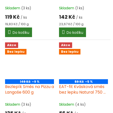
600 g
Skladem
(3 ks)
Skladem
(1 ks)
119 Kč
142 Kč
/ ks
/ ks
Měrná
Měrná
19,83 Kč / 100 g
23,67 Kč / 100 g
cena:
cena:
Do košíku
Do košíku
Akce
Akce
Bez lepku
Bez lepku
149 Kč
–9 %
59 Kč
–5 %
Bezlepík Směs na Pizzu a
EAT-fit Kvásková směs
Langoše 600 g
bez lepku Natural 750 g
bez lepku
Skladem
(3 ks)
Skladem
(4 ks)