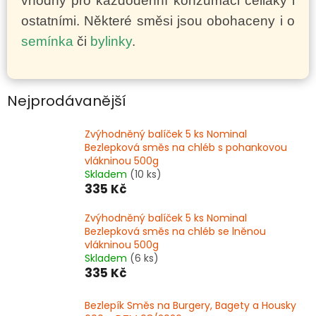
vhodný pro každodenní konzumaci celiaky i
ostatními. Některé směsi jsou obohaceny i o
semínka
či
bylinky
.
Nejprodávanější
Zvýhodněný balíček 5 ks Nominal
Bezlepková směs na chléb s pohankovou
vlákninou 500g
Skladem
(10 ks)
335 Kč
Zvýhodněný balíček 5 ks Nominal
Bezlepková směs na chléb se lněnou
vlákninou 500g
Skladem
(6 ks)
335 Kč
Bezlepík Směs na Burgery, Bagety a Housky