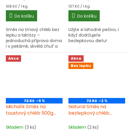
Měrná
Měrná
108 Kč / 1 kg
137 Kč / 1 kg
cena:
cena:
Do košíku
Do košíku
Směs na tmavý chléb bez
Užijte si lahodné pečivo, i
lepku a laktózy –
když dodržujete
jednoduchá příprava doma
bezlepkovou dietu!
i v pekárně, skvělá chuť a
žádná deproteinovaná
pšenice.
Akce
Akce
Bez lepku
72 Kč
–9 %
72 Kč
–2 %
Michalík Směs na
Natural Směs na
toustový chléb 500g
bezlepkový chléb
bez lepku
tmavý 500g
Skladem
(3 ks)
Skladem
(2 ks)