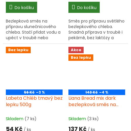
cena:
cena:
Do košíku
Do košíku
Bezlepková směs na
Směs pro přípravu světlého
přípravu slunečnicového
bezlepkového chleba.
chleba. Stačí přidat vodu a
Snadná příprava v troubě i
upéct v troubě nebo
pekárně, bez laktózy a
pekárně. Neobsahuje lepek
lepku. Poctivý domácí
ani laktózu.
chléb kdykoli si
Bez lepku
Akce
vzpomenete.
Bez lepku
56 Kč
–3 %
143 Kč
–4 %
Labeta Chléb tmavý bez
Liana Bread mix dark
lepku 500g
bezlepková směs na
tmavý chléb a pečivo s
pohankou 1kg
Skladem
(7 ks)
Skladem
(3 ks)
54 Kč
137 Kč
/ ks
/ ks