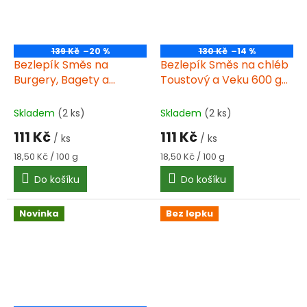
139 Kč
–20 %
130 Kč
–14 %
Bezlepík Směs na
Bezlepík Směs na chléb
Burgery, Bagety a
Toustový a Veku 600 g
Housky 600 g DTM
DTM 06/2026
08/2026
Skladem
(2 ks)
Skladem
(2 ks)
111 Kč
111 Kč
/ ks
/ ks
Měrná
Měrná
18,50 Kč / 100 g
18,50 Kč / 100 g
cena:
cena:
Do košíku
Do košíku
Novinka
Bez lepku