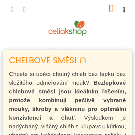
Přejít
NÁKUP
na
obsah
KOŠÍK
CHELBOVÉ SMĚSI 🍞
Chcete si upéct chutný chléb bez lepku bez
složitého odměřování mouk?
Bezlepkové
chlebové směsi jsou ideálním řešením,
protože kombinují pečlivě vybrané
mouky, škroby a vlákninu pro optimální
konzistenci a chuť
. Výsledkem je
nadýchaný, vláčný chléb s křupavou kůrkou,