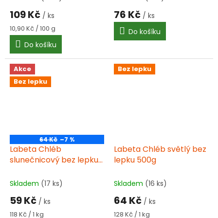
109 Kč
76 Kč
/ ks
/ ks
Měrná
10,90 Kč / 100 g
Do košíku
cena:
Do košíku
Akce
Bez lepku
Bez lepku
64 Kč
–7 %
Labeta Chléb
Labeta Chléb světlý bez
slunečnicový bez lepku
lepku 500g
500g
Skladem
(17 ks)
Skladem
(16 ks)
59 Kč
64 Kč
/ ks
/ ks
Měrná
Měrná
118 Kč / 1 kg
128 Kč / 1 kg