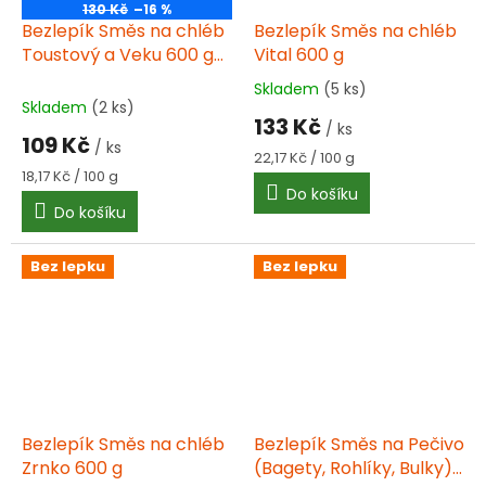
130 Kč
–16 %
Bezlepík Směs na chléb
Bezlepík Směs na chléb
Toustový a Veku 600 g
Vital 600 g
DTM 08/2026
Skladem
(5 ks)
Průměrné
Skladem
(2 ks)
hodnocení
133 Kč
/ ks
produktu
109 Kč
/ ks
je
Měrná
22,17 Kč / 100 g
2,3
Měrná
cena:
18,17 Kč / 100 g
cena:
Do košíku
z
Do košíku
5
hvězdiček.
Bez lepku
Bez lepku
Bezlepík Směs na chléb
Bezlepík Směs na Pečivo
Zrnko 600 g
(Bagety, Rohlíky, Bulky)