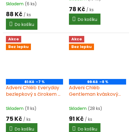
Skladem
(6 ks)
hodnocení
78 Kč
/ ks
produktu
88 Kč
/ ks
je
Do košíku
3,5
Do košíku
z
5
hvězdiček.
Akce
Akce
Bez lepku
Bez lepku
81 Kč
–7 %
99 Kč
–8 %
Adveni Chléb Everyday
Adveni Chléb
bezlepkový s čirokem a
Gentleman kváskový
dýní 500g
bezlepkový 500g
Skladem
(11 ks)
Skladem
(28 ks)
75 Kč
91 Kč
/ ks
/ ks
Do košíku
Do košíku