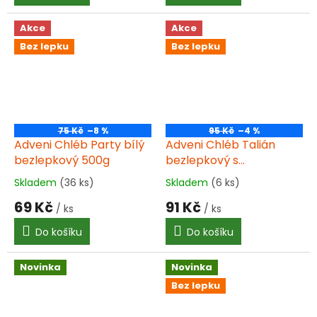
Akce
Akce
Bez lepku
Bez lepku
75 Kč
–8 %
95 Kč
–4 %
Adveni Chléb Party bílý
Adveni Chléb Talián
bezlepkový 500g
bezlepkový s
amarantem 500g
Skladem
(36 ks)
Skladem
(6 ks)
Průměrné
Průměrné
hodnocení
hodnocení
69 Kč
91 Kč
/ ks
/ ks
produktu
produktu
je
je
Do košíku
Do košíku
4,5
4,6
z
z
5
5
Novinka
Novinka
hvězdiček.
hvězdiček.
Bez lepku