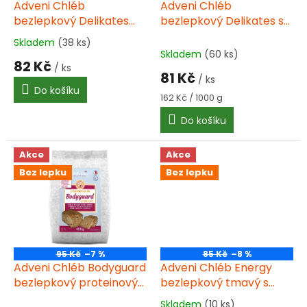
d
Adveni Chléb
Adveni Chléb
u
bezlepkový Delikates
bezlepkový Delikates se
k
extra se směsí semínek
směsí semínek 500g
Skladem
(38 ks)
Průměrné
t
500g
Skladem
(60 ks)
hodnocení
82 Kč
ů
/ ks
produktu
81 Kč
/ ks
je
Do košíku
4,0
Měrná
162 Kč / 1000 g
cena:
z
Do košíku
5
hvězdiček.
Akce
Akce
Bez lepku
Bez lepku
95 Kč
–7 %
85 Kč
–8 %
Adveni Chléb Bodyguard
Adveni Chléb Energy
bezlepkový proteinový
bezlepkový tmavý s
450g
chia 500g
Skladem
(10 ks)
Průměrné