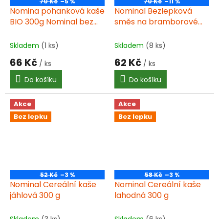
70 Kč
–5 %
70 Kč
–11 %
Nomina pohanková kaše
Nominal Bezlepková
BIO 300g Nominal bez
směs na bramborové
lepku
těsto 400g
Skladem
(1 ks)
Skladem
(8 ks)
66 Kč
62 Kč
/ ks
/ ks
Do košíku
Do košíku
Akce
Akce
Bez lepku
Bez lepku
52 Kč
–3 %
58 Kč
–3 %
Nominal Cereální kaše
Nominal Cereální kaše
jáhlová 300 g
lahodná 300 g
Skladem
(3 ks)
Skladem
(6 ks)