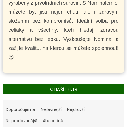
vyráběny z prvotřídních surovin. S Nominalem si
můžete být jisti nejen chutí, ale i zdravým
složením bez kompromisů. Ideální volba pro
celiaky a všechny, kteří hledají zdravou
alternativu bez lepku. Vyzkoušejte Nominal a
zažijte kvalitu, na kterou se můžete spolehnout!
😊
OTEVŘÍT FILTR
Ř
a
Doporučujeme
Nejlevnější
Nejdražší
z
e
Nejprodávanější
Abecedně