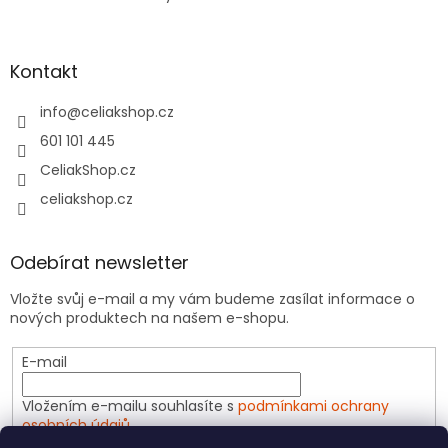
u
Kontakt
info
@
celiakshop.cz
601 101 445
CeliakShop.cz
celiakshop.cz
Odebírat newsletter
Vložte svůj e-mail a my vám budeme zasílat informace o
nových produktech na našem e-shopu.
E-mail
Vložením e-mailu souhlasíte s
podmínkami ochrany
osobních údajů