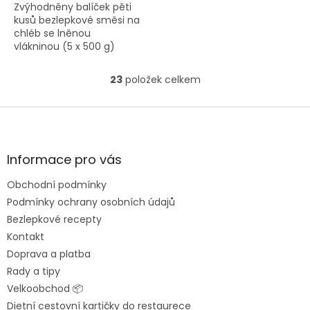
Zvýhodněny balíček pěti
kusů bezlepkové směsi na
chléb se lněnou
vlákninou (5 x 500 g)
23
položek celkem
O
v
l
Z
á
á
d
p
a
a
Informace pro vás
c
t
í
Obchodní podmínky
í
p
Podmínky ochrany osobních údajů
r
v
Bezlepkové recepty
k
Kontakt
y
Doprava a platba
v
ý
Rady a tipy
p
Velkoobchod 📦
i
Dietní cestovní kartičky do restaurece
s