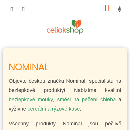
Přejít
NÁKUP
na
obsah
KOŠÍK
NOMINAL
Objevte českou značku Nominal, specialistu na
bezlepkové produkty! Nabízíme kvalitní
bezlepkové mouky, směsi na pečení chleba
a
výživné
cereální a rýžové kaše
.
Všechny produkty Nominal jsou pečlivě