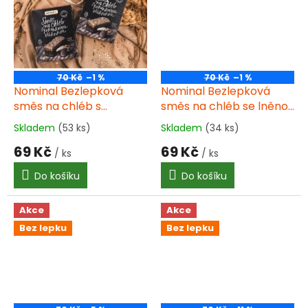
70 Kč
–1 %
70 Kč
–1 %
Nominal Bezlepková
Nominal Bezlepková
směs na chléb s
směs na chléb se lněnou
pohankovou vlákninou
vlákninou 500g
Skladem
(53 ks)
Skladem
(34 ks)
Průměrné
Průměrné
500g
hodnocení
hodnocení
69 Kč
69 Kč
/ ks
/ ks
produktu
produktu
je
je
Do košíku
Do košíku
4,5
4,0
z
z
5
5
Akce
Akce
hvězdiček.
hvězdiček.
Bez lepku
Bez lepku