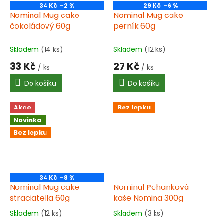
34 Kč
–2 %
29 Kč
–6 %
Nominal Mug cake
Nominal Mug cake
čokoládový 60g
perník 60g
Skladem
(14 ks)
Skladem
(12 ks)
33 Kč
27 Kč
/ ks
/ ks
Do košíku
Do košíku
Akce
Bez lepku
Novinka
Bez lepku
34 Kč
–8 %
Nominal Mug cake
Nominal Pohanková
straciatella 60g
kaše Nomina 300g
Skladem
(12 ks)
Skladem
(3 ks)
Průměrné
Průměrné