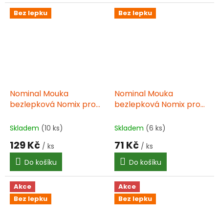
Bez lepku
Bez lepku
Nominal Mouka
Nominal Mouka
bezlepková Nomix pro
bezlepková Nomix pro
zdraví 1 kg
zdraví 500g
Skladem
(10 ks)
Skladem
(6 ks)
129 Kč
71 Kč
/ ks
/ ks
Do košíku
Do košíku
Akce
Akce
Bez lepku
Bez lepku