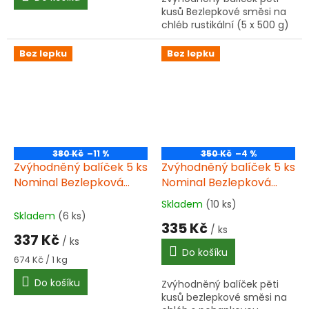
kusů Bezlepkové směsi na
hvězdiček.
chléb rustikální (5 x 500 g)
Bez lepku
Bez lepku
380 Kč
–11 %
350 Kč
–4 %
Zvýhodněný balíček 5 ks
Zvýhodněný balíček 5 ks
Nominal Bezlepková
Nominal Bezlepková
směs na chléb s chia
směs na chléb s
Skladem
(10 ks)
Průměrné
semínky 500g
pohankovou vlákninou
Skladem
(6 ks)
hodnocení
335 Kč
500g
/ ks
produktu
337 Kč
/ ks
je
Do košíku
5,0
Měrná
674 Kč / 1 kg
cena:
z
Do košíku
Zvýhodněný balíček pěti
5
kusů bezlepkové směsi na
hvězdiček.