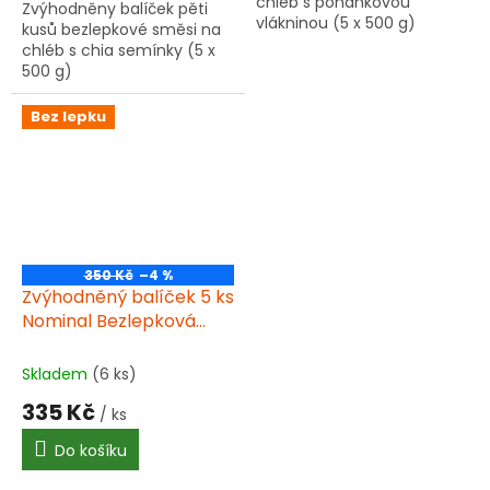
chléb s pohankovou
Zvýhodněny balíček pěti
vlákninou (5 x 500 g)
kusů bezlepkové směsi na
chléb s chia semínky (5 x
500 g)
Bez lepku
350 Kč
–4 %
Zvýhodněný balíček 5 ks
Nominal Bezlepková
směs na chléb se lněnou
vlákninou 500g
Skladem
(6 ks)
335 Kč
/ ks
Do košíku