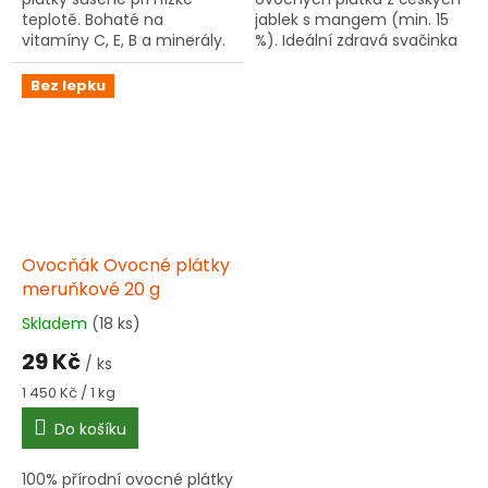
teplotě. Bohaté na
jablek s mangem (min. 15
vitamíny C, E, B a minerály.
%). Ideální zdravá svačinka
Ideální zdravá svačinka bez
pro děti i dospělé.
konzervantů.
Bez lepku
Ovocňák Ovocné plátky
meruňkové 20 g
Skladem
(18 ks)
Průměrné
hodnocení
29 Kč
/ ks
produktu
je
Měrná
1 450 Kč / 1 kg
5,0
cena:
Do košíku
z
5
hvězdiček.
100% přírodní ovocné plátky