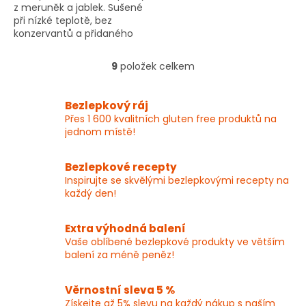
z meruněk a jablek. Sušené
při nízké teplotě, bez
konzervantů a přidaného
cukru. Bohaté na karoten a
vitamíny.
9
položek celkem
O
v
l
Bezlepkový ráj
á
Přes 1 600 kvalitních gluten free produktů na
d
jednom místě!
a
c
í
Bezlepkové recepty
p
Inspirujte se skvělými bezlepkovými recepty na
r
každý den!
v
k
y
Extra výhodná balení
v
Vaše oblíbené bezlepkové produkty ve větším
ý
balení za méně peněz!
p
i
Věrnostní sleva 5 %
s
Získejte až 5% slevu na každý nákup s naším
u