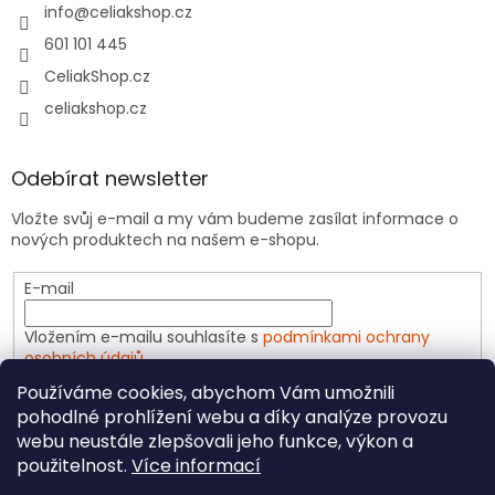
info
@
celiakshop.cz
601 101 445
CeliakShop.cz
celiakshop.cz
Odebírat newsletter
Vložte svůj e-mail a my vám budeme zasílat informace o
nových produktech na našem e-shopu.
E-mail
Vložením e-mailu souhlasíte s
podmínkami ochrany
osobních údajů
Používáme cookies, abychom Vám umožnili
PŘIHLÁSIT SE
pohodlné prohlížení webu a díky analýze provozu
webu neustále zlepšovali jeho funkce, výkon a
použitelnost.
Více informací