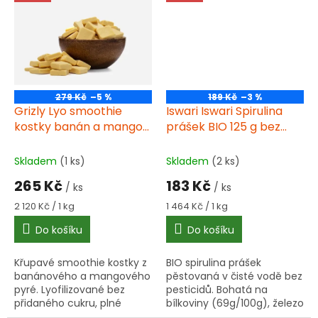
použití bez vaření.
279 Kč
–5 %
189 Kč
–3 %
Grizly Lyo smoothie
Iswari Iswari Spirulina
kostky banán a mango
prášek BIO 125 g bez
125 g
lepku
Skladem
(1 ks)
Skladem
(2 ks)
265 Kč
183 Kč
/ ks
/ ks
Měrná
Měrná
2 120 Kč / 1 kg
1 464 Kč / 1 kg
cena:
cena:
Do košíku
Do košíku
Křupavé smoothie kostky z
BIO spirulina prášek
banánového a mangového
pěstovaná v čisté vodě bez
pyré. Lyofilizované bez
pesticidů. Bohatá na
přidaného cukru, plné
bílkoviny (69g/100g), železo
vitamínů a vlákniny. Ideální
a vitamíny B. Ideální do