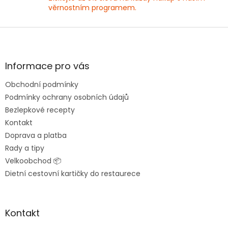
věrnostním programem.
Z
á
p
a
Informace pro vás
t
Obchodní podmínky
í
Podmínky ochrany osobních údajů
Bezlepkové recepty
Kontakt
Doprava a platba
Rady a tipy
Velkoobchod 📦
Dietní cestovní kartičky do restaurece
Kontakt