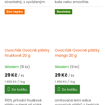
stravitelný, s vyváženým
kaše nebo smoothie.
složením esenciálních
Obsahuje pohanku,
aminokyselin. Ideální pro
mandle, chia semínka a
Bez lepku
Novinka
sportovce, vegany a osoby
raw kakao.
s...
Ovocňák Ovocné plátky
Ovocňák Ovocné plátky
hruškové 20 g
mango 20 g
Skladem
(15 ks)
Skladem
(9 ks)
29 Kč
29 Kč
/ ks
/ ks
Měrná
Měrná
1 450 Kč / 1 kg
1 450 Kč / 1 kg
cena:
cena:
Do košíku
Do košíku
100% přírodní hruškové
Limitovaná letní edice
plátky sušené při nízké
ovocných plátků z českých