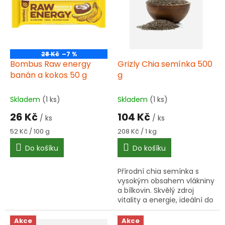
k
i
t
s
ů
p
r
o
28 Kč
–7 %
d
Bombus Raw energy
Grizly Chia semínka 500
u
banán a kokos 50 g
g
k
t
Skladem
(1 ks)
Skladem
(1 ks)
ů
26 Kč
104 Kč
/ ks
/ ks
Měrná
Měrná
52 Kč / 100 g
208 Kč / 1 kg
cena:
cena:
Do košíku
Do košíku
Přírodní chia semínka s
vysokým obsahem vlákniny
a bílkovin. Skvělý zdroj
vitality a energie, ideální do
smoothie a zdravých
snídaní. Jednoduché
Akce
Akce