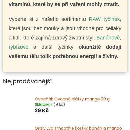
vitamínů, které by se při vaření mohly ztratit.
Vyberte si z našeho sortimentu
RAW tyčinek
,
které jsou bez mouky a jsou vhodné pro celiaky
a lidi, které zajímá zdravý životní styl.
Banánové
,
rybízové
a další tyčinky
okamžitě dodají
vašemu tělu tolik potřebnou energii a živiny.
Nejprodávanější
Ovocňák Ovocné plátky mango 20 g
Skladem
(9 ks)
29 Kč
Grizly Lyo smoothie kostky banán a mango