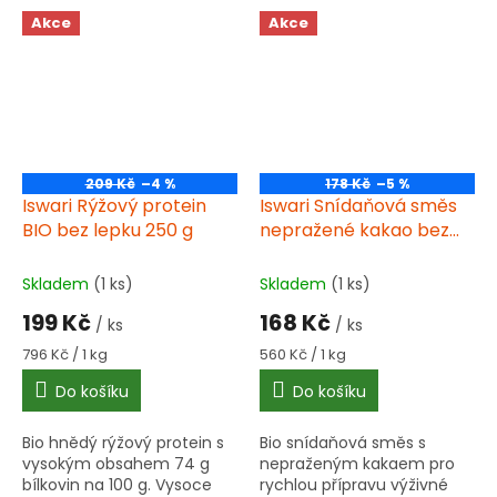
zdravá svačina pro rychlé
smoothie, džusů a salátů.
Akce
Akce
zahnání hladu.
209 Kč
–4 %
178 Kč
–5 %
Iswari Rýžový protein
Iswari Snídaňová směs
BIO bez lepku 250 g
nepražené kakao bez
lepku 300 g
Skladem
(1 ks)
Skladem
(1 ks)
199 Kč
168 Kč
/ ks
/ ks
Měrná
Měrná
796 Kč / 1 kg
560 Kč / 1 kg
cena:
cena:
Do košíku
Do košíku
Bio hnědý rýžový protein s
Bio snídaňová směs s
vysokým obsahem 74 g
nepraženým kakaem pro
bílkovin na 100 g. Vysoce
rychlou přípravu výživné