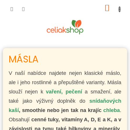
Přejít
NÁKUP
na
obsah
KOŠÍK
MÁSLA
V naší nabídce najdete nejen klasické máslo,
ale i jeho rostlinné a přepuštěné varianty. Másla
slouží nejen k
vaření, pečení
a smažení, ale
také jako výživný doplněk do
snídaňových
kaší
, smoothie nebo jen tak na krajíc
chleba
.
Obsahují
cenné tuky, vitamíny A, D, E a K, a v
závislosti na typu také bílkoviny a minerály
.