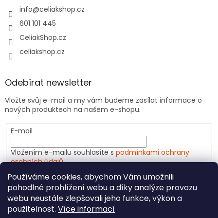
info
@
celiakshop.cz
601 101 445
CeliakShop.cz
celiakshop.cz
Odebírat newsletter
Vložte svůj e-mail a my vám budeme zasílat informace o
nových produktech na našem e-shopu.
E-mail
Vložením e-mailu souhlasíte s
podmínkami ochrany
osobních údajů
Používáme cookies, abychom Vám umožnili
PŘIHLÁSIT SE
pohodlné prohlížení webu a díky analýze provozu
webu neustále zlepšovali jeho funkce, výkon a
použitelnost.
Více informací