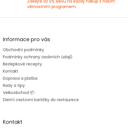
Získejte až 5% slevu na každý nákup s naším
věrnostním programem.
Z
á
p
a
Informace pro vás
t
Obchodní podmínky
í
Podmínky ochrany osobních údajů
Bezlepkové recepty
Kontakt
Doprava a platba
Rady a tipy
Velkoobchod 📦
Dietní cestovní kartičky do restaurece
Kontakt