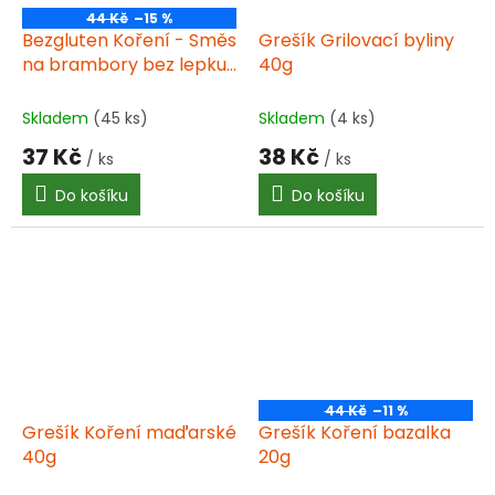
44 Kč
–15 %
Bezgluten Koření - Směs
Grešík Grilovací byliny
na brambory bez lepku
40g
35g
Skladem
(45 ks)
Skladem
(4 ks)
37 Kč
38 Kč
/ ks
/ ks
Do košíku
Do košíku
44 Kč
–11 %
Grešík Koření maďarské
Grešík Koření bazalka
40g
20g