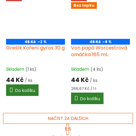
Bez lepku
45 Kč
–2 %
48 Kč
–8 %
Grešík Koření gyros 30 g
Von papá Worcestrová
omáčka 165 ml
Ekoprodukt bez lepku
Skladem
(1 ks)
Skladem
(4 ks)
44 Kč
44 Kč
/ ks
/ ks
Měrná
266,67 Kč / 1 l
Do košíku
cena:
Do košíku
NAČÍST 24 DALŠÍCH
S
1
5
t
O