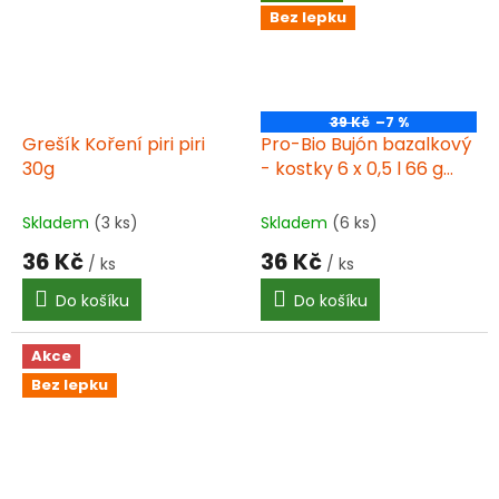
Bez lepku
39 Kč
–7 %
Grešík Koření piri piri
Pro-Bio Bujón bazalkový
30g
- kostky 6 x 0,5 l 66 g
BIO
Skladem
(3 ks)
Skladem
(6 ks)
36 Kč
36 Kč
/ ks
/ ks
Do košíku
Do košíku
Akce
Bez lepku