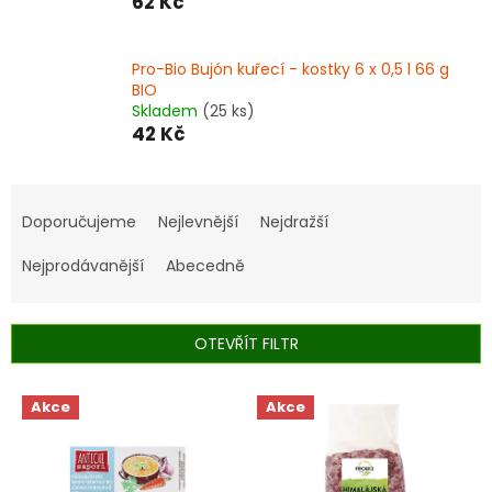
62 Kč
Pro-Bio Bujón kuřecí - kostky 6 x 0,5 l 66 g
BIO
Skladem
(25 ks)
42 Kč
Ř
a
Doporučujeme
Nejlevnější
Nejdražší
z
e
Nejprodávanější
Abecedně
n
í
p
OTEVŘÍT FILTR
r
o
V
Akce
Akce
d
ý
u
p
k
i
t
s