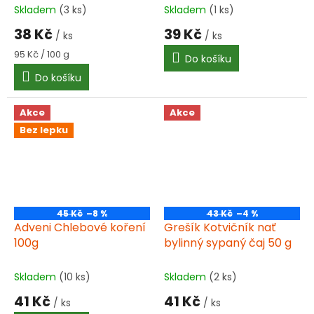
Skladem
(3 ks)
Skladem
(1 ks)
38 Kč
39 Kč
/ ks
/ ks
Měrná
95 Kč / 100 g
Do košíku
cena:
Do košíku
Akce
Akce
Bez lepku
45 Kč
–8 %
43 Kč
–4 %
Adveni Chlebové koření
Grešík Kotvičník nať
100g
bylinný sypaný čaj 50 g
Skladem
(10 ks)
Skladem
(2 ks)
41 Kč
41 Kč
/ ks
/ ks