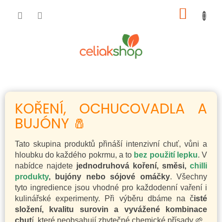
Přejít
NÁKUP
na
obsah
KOŠÍK
KOŘENÍ, OCHUCOVADLA A
BUJÓNY 🧂
Tato skupina produktů přináší intenzivní chuť, vůni a
hloubku do každého pokrmu, a to
bez použití lepku
. V
nabídce najdete
jednodruhová koření, směsi,
chilli
produkty
, bujóny nebo sójové omáčky
. Všechny
tyto ingredience jsou vhodné pro každodenní vaření i
kulinářské experimenty. Při výběru dbáme na č
isté
složení, kvalitu surovin a vyvážené kombinace
chut
í, které neobsahují zbytečné chemické přísady 🌱