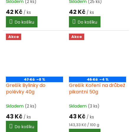
Skladem
(2 ks)
Skladem
(25 ks)
42 Kč
42 Kč
/ ks
/ ks
Do košíku
Do košíku
Akce
Akce
47 Kč
–8 %
45 Kč
–4 %
Grešík Bylinky do
Grešík Koření na drůbež
polévky 40g
pikantní 50g
Skladem
(2 ks)
Skladem
(3 ks)
43 Kč
43 Kč
/ ks
/ ks
Měrná
143,33 Kč / 100 g
Do košíku
cena: