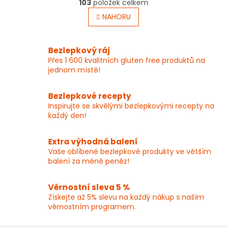
r
103
položek celkem
v
á
l
NAHORU
n
á
k
o
d
v
a
Bezlepkový ráj
á
c
Přes 1 600 kvalitních gluten free produktů na
n
í
í
jednom místě!
p
r
v
Bezlepkové recepty
k
Inspirujte se skvělými bezlepkovými recepty na
y
každý den!
v
ý
p
Extra výhodná balení
i
Vaše oblíbené bezlepkové produkty ve větším
s
balení za méně peněz!
u
Věrnostní sleva 5 %
Získejte až 5% slevu na každý nákup s naším
věrnostním programem.