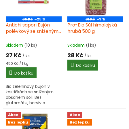
ů
p
r
o
36 Kč
–25 %
31 Kč
–9 %
d
Antichi sapori Bujón
Pro-Bio Sůl himalajská
u
polévkový se sníženým
hrubá 500 g
k
obsahem soli 60 g BIO
t
Skladem
(10 ks)
Skladem
(1 ks)
ů
27 Kč
28 Kč
/ ks
/ ks
Měrná
450 Kč / 1 kg
Do košíku
cena:
Do košíku
Bio zeleninový bujón v
kostičkách se sníženým
obsahem soli. Bez
glutamátu, barviv a
umělých aromata. 6 kostek
pro přípravu 3 litrů vývaru.
Akce
Akce
Bez lepku
Bez lepku