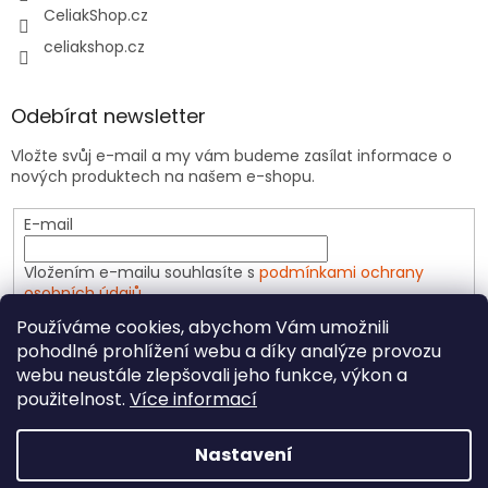
CeliakShop.cz
celiakshop.cz
Odebírat newsletter
Vložte svůj e-mail a my vám budeme zasílat informace o
nových produktech na našem e-shopu.
E-mail
Vložením e-mailu souhlasíte s
podmínkami ochrany
osobních údajů
Používáme cookies, abychom Vám umožnili
PŘIHLÁSIT SE
pohodlné prohlížení webu a díky analýze provozu
webu neustále zlepšovali jeho funkce, výkon a
použitelnost.
Více informací
Vytvořil Shoptet
Nastavení