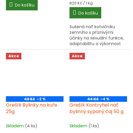
Měrná
820 Kč / 1 kg
Do košíku
cena:
Do košíku
Sušená nať kotvičníku
zemního s příznivými
účinky na sexuální funkce,
adaptabilitu a výkonnost
organismu. Tradiční bylinka
pro podporu vitality.
Akce
Akce
43 Kč
–2 %
44 Kč
–4 %
Grešík Bylinky na kuře
Grešík Kontryhel nať
25g
bylinný sypaný čaj 50 g
Skladem
(4 ks)
Skladem
(1 ks)