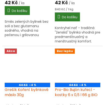
42 Kč
42 Kč
/ ks
/ ks
Měrná
840 Kč / 1 kg
Do košíku
cena:
Do košíku
Směs zelených bylinek bez
soli a bez glutamanu
Kontryhel nať - tradičná
sodného, vhodná na
"ženská" bylinka vhodná pre
pečenou i grilovanou
predmenštruačný a
drůbež.
menštruačný komfort.
Podporuje aj normálne
trávenie. Kvalitná sušená
Akce
Bez lepku
nať na prípravu nálevu.
44 Kč
–4 %
44 Kč
–4 %
Grešík Koření bylinkové
Pro-Bio Bujón kuřecí -
máslo 30g
kostky 6 x 0,5 l 66 g BIO