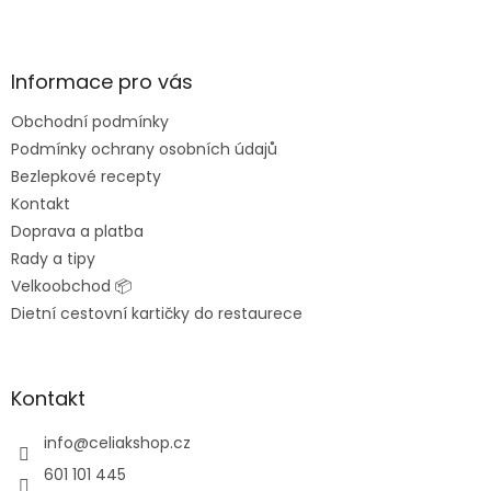
Z
á
p
a
Informace pro vás
t
Obchodní podmínky
í
Podmínky ochrany osobních údajů
Bezlepkové recepty
Kontakt
Doprava a platba
Rady a tipy
Velkoobchod 📦
Dietní cestovní kartičky do restaurece
Kontakt
info
@
celiakshop.cz
601 101 445