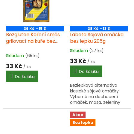
39 Kč
–15 %
38 Kč
–13 %
Bezgluten Koření směs
Labeta Sojová omáčka
grilovací na kuře bez
bez lepku 205g
lepku 35g
Skladem
(27 ks)
Průměrné
Skladem
(65 ks)
hodnocení
33 Kč
/ ks
produktu
33 Kč
/ ks
je
Do košíku
5,0
Do košíku
z
Bezlepková alternativa
5
klasické sójové omáčky.
hvězdiček.
Výborná na dochucení
omáček, masa, zeleniny
nebo sushi.
Akce
Bez lepku