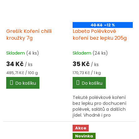
40 Kč
–12 %
Grešík Koření chilli
Labeta Polévkové
kroužky 7g
koření bez lepku 205g
Skladem
(4 ks)
Skladem
(24 ks)
34 Kč
35 Kč
/ ks
/ ks
Měrná
Měrná
485,71 Kč / 100 g
170,73 Kč / 1 kg
cena:
cena:
Do košíku
Do košíku
Tekuté polévkové koření
bez lepku pro dochucení
polévek, salátů a dalších
jídel. Vhodné i pro
bezlepkovou dietu.
Akce
Novinka