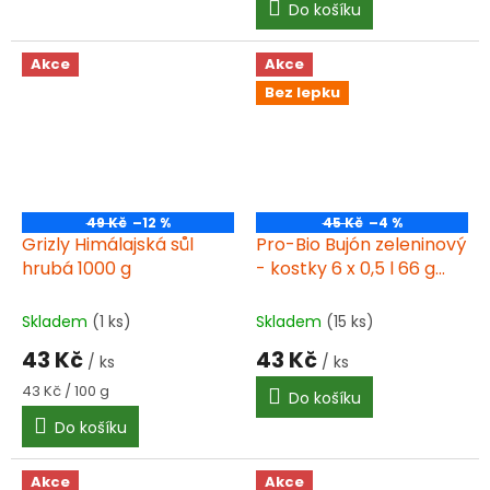
Do košíku
Akce
Akce
Bez lepku
49 Kč
–12 %
45 Kč
–4 %
Grizly Himálajská sůl
Pro-Bio Bujón zeleninový
hrubá 1000 g
- kostky 6 x 0,5 l 66 g
BIO
Skladem
(1 ks)
Skladem
(15 ks)
43 Kč
43 Kč
/ ks
/ ks
Měrná
43 Kč / 100 g
Do košíku
cena:
Do košíku
Akce
Akce