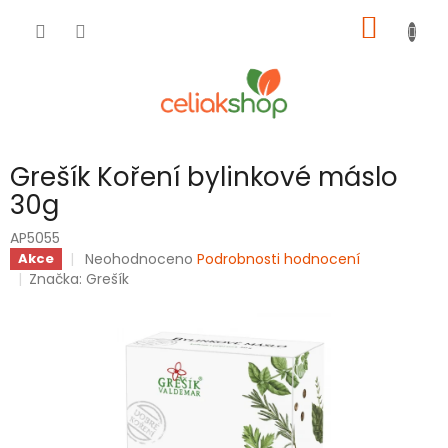
Přejít
NÁKUP
na
obsah
KOŠÍK
Grešík Koření bylinkové máslo
30g
AP5055
Průměrné
Neohodnoceno
Podrobnosti hodnocení
Akce
hodnocení
Značka:
Grešík
produktu
je
0,0
z
5
hvězdiček.