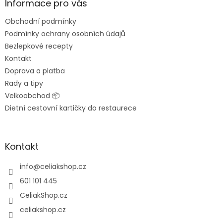
a
Informace pro vás
t
Obchodní podmínky
í
Podmínky ochrany osobních údajů
Bezlepkové recepty
Kontakt
Doprava a platba
Rady a tipy
Velkoobchod 📦
Dietní cestovní kartičky do restaurece
Kontakt
info
@
celiakshop.cz
601 101 445
CeliakShop.cz
celiakshop.cz