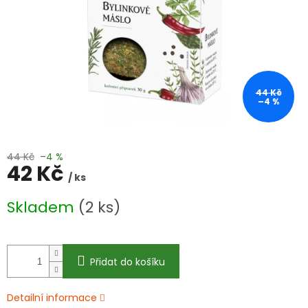
44 Kč
–4 %
44 Kč
–4 %
42 Kč
/ ks
Měrná
Skladem
(2 ks)
cena:
Přidat do košíku
Detailní informace