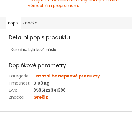
Získejte až 5% slevu na každý nákup s naším
věrnostním programem.
Popis
Značka
Detailní popis produktu
Koření na bylinkové máslo.
Doplňkové parametry
Kategorie
:
Ostatní bezlepkové produkty
Hmotnost
:
0.03 kg
EAN
:
8595122341398
Značka
:
Grešík
Z
á
p