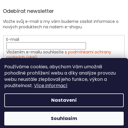
Odebírat newsletter
Vložte svůj e-mail a my vám budeme zasílat informace o
nových produktech na našem e-shopu.
E-mail
Vložením e-mailu souhlasíte s
podmínkami ochrany
osobních údajů
Používáme cookies, abychom Vám umožnili
PŘIHLÁSIT SE
pohodlné prohlížení webu a díky analýze provozu
webu neustále zlepšovali jeho funkce, výkon a
použitelnost.
Více informací
Vytvořil Shoptet
Nastavení
Copyright 2026
CeliakShop.cz
. Všechna práva
Souhlasím
vyhrazena.