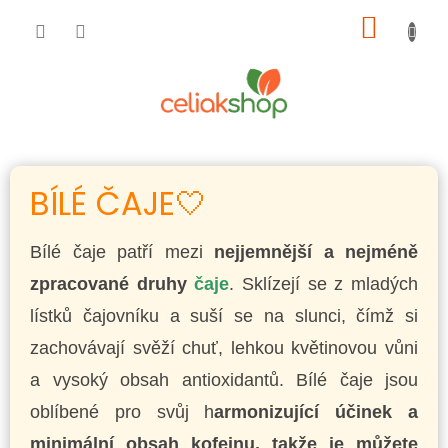
Přejít
NÁKUP
na
obsah
KOŠÍK
BÍLÉ ČAJE🤍
Bílé čaje patří mezi
nejjemnější a nejméně
zpracované druhy
čaje
. Sklízejí se z mladých
lístků čajovníku a suší se na slunci, čímž si
zachovávají svěží chuť, lehkou květinovou vůni
a vysoký obsah antioxidantů. Bílé čaje jsou
oblíbené pro svůj h
armonizující účinek a
minimální obsah kofeinu, takže je můžete