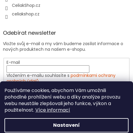
CeliakShop.cz
celiakshop.cz
Odebírat newsletter
Vložte svůj e-mail a my vám budeme zasílat informace o
nových produktech na našem e-shopu.
E-mail
Vložením e-mailu souhlasíte s
podmínkami ochrany
osobních údajů
Používáme cookies, abychom Vám umožnili
PŘIHLÁSIT SE
pohodlné prohlížení webu a díky analýze provozu
webu neustále zlepšovali jeho funkce, výkon a
použitelnost.
Více informací
Vytvořil Shoptet
Nastavení