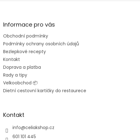
Z
á
p
a
Informace pro vás
t
Obchodní podmínky
í
Podmínky ochrany osobních údajů
Bezlepkové recepty
Kontakt
Doprava a platba
Rady a tipy
Velkoobchod 📦
Dietní cestovní kartičky do restaurece
Kontakt
info
@
celiakshop.cz
601 101 445