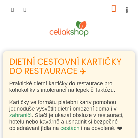
Přejít
NÁKUP
na
obsah
KOŠÍK
DIETNÍ CESTOVNÍ KARTIČKY
DO RESTAURACE ✈️
Praktické dietní kartičky do restaurace pro
kohokolikv s intolerancí na lepek či laktózu.
Kartičky ve formátu platební karty pomohou
jednoduše vysvětlit dietní omezení doma i v
zahraničí
. Stačí je ukázat obsluze v restauraci,
hotelu nebo kavárně a usnadnit si bezpečné
objednávání jídla na
cestách
i na dovolené. ❤️