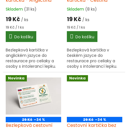
u
kartička - Angličtina
kartička - Čeština
k
Skladem
(31 ks)
Skladem
(8 ks)
Průměrné
Průměrné
t
hodnocení
hodnocení
19 Kč
19 Kč
ů
/ ks
/ ks
produktu
produktu
je
je
Měrná
Měrná
19 Kč / 1 ks
19 Kč / 1 ks
5,0
5,0
cena:
cena:
Do košíku
Do košíku
z
z
5
5
hvězdiček.
hvězdiček.
Bezlepková kartička v
Bezlepková kartička v
anglickém jazyce do
českém jazyce do
restaurace pro celiaky a
restaurace pro celiaky a
osoby s intolerancí lepku.
osoby s intolerancí lepku.
Praktická plastová karta do
Praktická plastová karta do
peněženky pomůže
peněženky pomůže
Novinka
Novinka
jednoduše vysvětlit dietní
jednoduše vysvětlit dietní
omezení v...
omezení v...
29 Kč
–34 %
29 Kč
–34 %
Bezlepková cestovní
Cestovní kartička bez