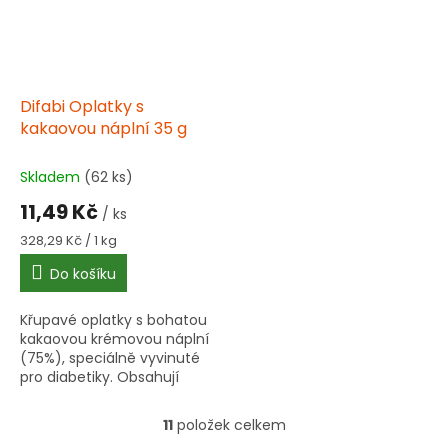
Difabi Oplatky s
kakaovou náplní 35 g
Skladem
(62 ks)
11,49 Kč
/ ks
Měrná
328,29 Kč / 1 kg
cena:
Do košíku
Křupavé oplatky s bohatou
kakaovou krémovou náplní
(75%), speciálně vyvinuté
pro diabetiky. Obsahují
6,7% odtučněného kakaa a
jsou obohacené o kyselinu
11
položek celkem
O
listovou.