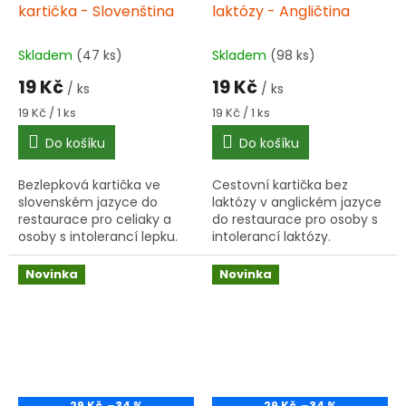
kartička - Slovenština
laktózy - Angličtina
Skladem
(47 ks)
Skladem
(98 ks)
19 Kč
19 Kč
/ ks
/ ks
Měrná
Měrná
19 Kč / 1 ks
19 Kč / 1 ks
cena:
cena:
Do košíku
Do košíku
Bezlepková kartička ve
Cestovní kartička bez
slovenském jazyce do
laktózy v anglickém jazyce
restaurace pro celiaky a
do restaurace pro osoby s
osoby s intolerancí lepku.
intolerancí laktózy.
Praktická plastová karta do
Praktická plastová karta do
peněženky pomůže
peněženky pomůže
Novinka
Novinka
jednoduše vysvětlit dietní
jednoduše vysvětlit dietní
omezení v...
omezení v...
29 Kč
–34 %
29 Kč
–34 %