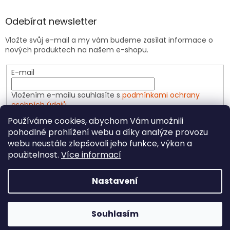
Odebírat newsletter
Vložte svůj e-mail a my vám budeme zasílat informace o
nových produktech na našem e-shopu.
E-mail
Vložením e-mailu souhlasíte s
podmínkami ochrany
osobních údajů
Používáme cookies, abychom Vám umožnili
PŘIHLÁSIT SE
pohodlné prohlížení webu a díky analýze provozu
webu neustále zlepšovali jeho funkce, výkon a
použitelnost.
Více informací
Vytvořil Shoptet
Nastavení
Copyright 2026
CeliakShop.cz
. Všechna práva
Souhlasím
vyhrazena.