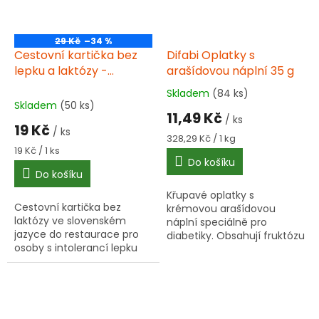
29 Kč
–34 %
Cestovní kartička bez
Difabi Oplatky s
lepku a laktózy -
arašídovou náplní 35 g
Slovenština
Skladem
(84 ks)
Průměrné
Skladem
(50 ks)
hodnocení
11,49 Kč
/ ks
produktu
19 Kč
/ ks
je
Měrná
328,29 Kč / 1 kg
3,5
Měrná
cena:
19 Kč / 1 ks
cena:
Do košíku
z
Do košíku
5
hvězdiček.
Křupavé oplatky s
Cestovní kartička bez
krémovou arašídovou
laktózy ve slovenském
náplní speciálně pro
jazyce do restaurace pro
diabetiky. Obsahují fruktózu
osoby s intolerancí lepku
místo klasického cukru a
laktózy. Praktická plastová
jsou obohacené kyselinou
karta do peněženky
listovou.
pomůže jednoduše
vysvětlit dietní...