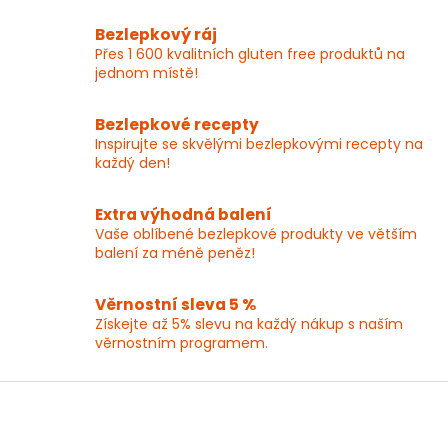
v
l
Bezlepkový ráj
á
Přes 1 600 kvalitních gluten free produktů na
d
jednom místě!
a
c
í
Bezlepkové recepty
p
Inspirujte se skvělými bezlepkovými recepty na
r
každý den!
v
k
y
Extra výhodná balení
v
Vaše oblíbené bezlepkové produkty ve větším
ý
balení za méně peněz!
p
i
Věrnostní sleva 5 %
s
Získejte až 5% slevu na každý nákup s naším
u
věrnostním programem.
Z
á
p