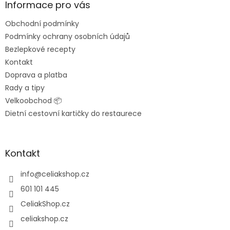
a
Informace pro vás
t
Obchodní podmínky
í
Podmínky ochrany osobních údajů
Bezlepkové recepty
Kontakt
Doprava a platba
Rady a tipy
Velkoobchod 📦
Dietní cestovní kartičky do restaurece
Kontakt
info
@
celiakshop.cz
601 101 445
CeliakShop.cz
celiakshop.cz