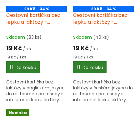
29 Kč
–34 %
29 Kč
–34 %
Cestovní kartička bez
Cestovní kartička bez
lepku a laktózy -
lepku a laktózy -
Angličtina
Čeština
Skladem
(83 ks)
Skladem
(40 ks)
19 Kč
19 Kč
/ ks
/ ks
Měrná
Měrná
19 Kč / 1 ks
19 Kč / 1 ks
cena:
cena:
Do košíku
Do košíku
Cestovní kartička bez
Cestovní kartička bez
laktózy v anglickém jazyce
laktózy v českém jazyce do
do restaurace pro osoby s
restaurace pro osoby s
intolerancí lepku laktózy.
intolerancí lepku laktózy.
Praktická plastová karta do
Praktická plastová karta do
peněženky pomůže
peněženky pomůže
Novinka
jednoduše vysvětlit dietní...
jednoduše vysvětlit dietní...