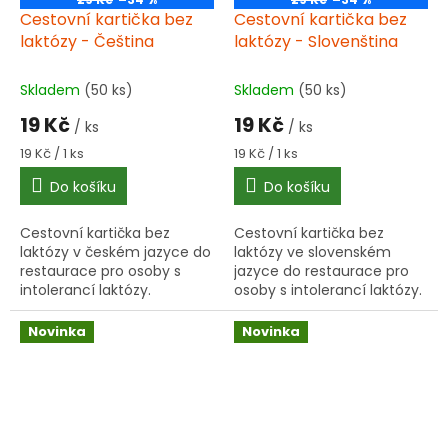
Cestovní kartička bez
Cestovní kartička bez
laktózy - Čeština
laktózy - Slovenština
Skladem
(50 ks)
Skladem
(50 ks)
19 Kč
19 Kč
/ ks
/ ks
Měrná
Měrná
19 Kč / 1 ks
19 Kč / 1 ks
cena:
cena:
Do košíku
Do košíku
Cestovní kartička bez
Cestovní kartička bez
laktózy v českém jazyce do
laktózy ve slovenském
restaurace pro osoby s
jazyce do restaurace pro
intolerancí laktózy.
osoby s intolerancí laktózy.
Praktická plastová karta do
Praktická plastová karta do
peněženky pomůže
peněženky pomůže
Novinka
Novinka
jednoduše vysvětlit dietní
jednoduše vysvětlit dietní
omezení v...
omezení...