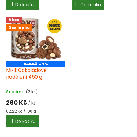
Do košíku
Do košíku
Akce
Bez lepku
289 Kč
–3 %
Mixit Čokoládové
nadělení 450 g
Skladem
(2 ks)
280 Kč
/ ks
Měrná
62,22 Kč / 100 g
cena:
Do košíku