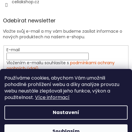
celiakshop.cz
Odebírat newsletter
Vložte svůj e-mail a my vám budeme zasílat informace o
nových produktech na našem e-shopu.
E-mail
Vložením e-mailu souhlasíte s
podmínkami ochrany
osobních údajů
Používáme cookies, abychom Vám umožnili
PŘIHLÁSIT SE
pohodlné prohlížení webu a díky analýze provozu
webu neustále zlepšovali jeho funkce, výkon a
použitelnost.
Více informací
Vytvořil Shoptet
Nastavení
Copyright 2026
CeliakShop.cz
. Všechna práva
Souhlasím
vyhrazena.