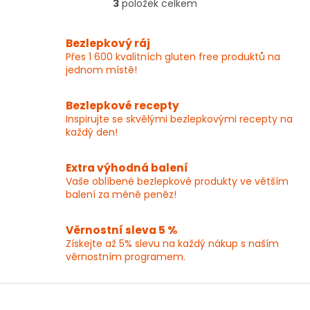
3
položek celkem
O
v
l
Bezlepkový ráj
á
Přes 1 600 kvalitních gluten free produktů na
d
jednom místě!
a
c
í
Bezlepkové recepty
p
Inspirujte se skvělými bezlepkovými recepty na
r
každý den!
v
k
y
Extra výhodná balení
v
Vaše oblíbené bezlepkové produkty ve větším
ý
balení za méně peněz!
p
i
Věrnostní sleva 5 %
s
Získejte až 5% slevu na každý nákup s naším
u
věrnostním programem.
Z
á