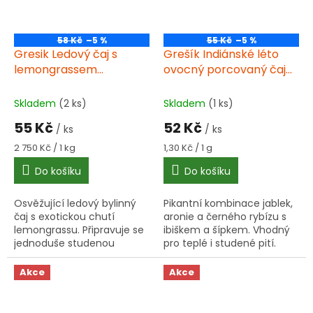
58 Kč
–5 %
55 Kč
–5 %
Gresik Ledový čaj s
Grešík Indiánské léto
lemongrassem
ovocný porcovaný čaj
porcovaný 20 g (20 x
40 g (20 x 2,00 g)
1,00 g)
Skladem
(2 ks)
Skladem
(1 ks)
55 Kč
52 Kč
/ ks
/ ks
Měrná
Měrná
2 750 Kč / 1 kg
1,30 Kč / 1 g
cena:
cena:
Do košíku
Do košíku
Osvěžující ledový bylinný
Pikantní kombinace jablek,
čaj s exotickou chutí
aronie a černého rybízu s
lemongrassu. Připravuje se
ibiškem a šípkem. Vhodný
jednoduše studenou
pro teplé i studené pití.
vodou, ideální pro horké
Jeden sáček na 1/4 l vody.
letní dny.
Akce
Akce