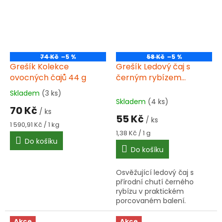
74 Kč
–5 %
58 Kč
–5 %
Grešík Kolekce
Grešík Ledový čaj s
ovocných čajů 44 g
černým rybízem
porcovaný 40 g
Skladem
(3 ks)
Průměrné
Skladem
(4 ks)
hodnocení
70 Kč
/ ks
produktu
55 Kč
/ ks
je
Měrná
1 590,91 Kč / 1 kg
5,0
cena:
Měrná
1,38 Kč / 1 g
Do košíku
cena:
z
Do košíku
5
hvězdiček.
Osvěžující ledový čaj s
přírodní chutí černého
rybízu v praktickém
porcovaném balení.
Připravuje se jednoduše ve
studené vodě za 8 minut.
Akce
Akce