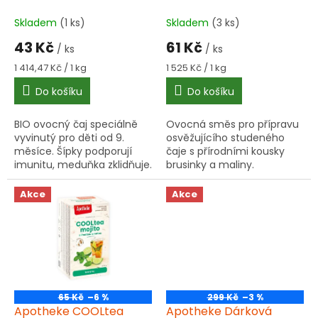
k
18x1,8 g
t
Skladem
(1 ks)
Skladem
(3 ks)
ů
43 Kč
61 Kč
/ ks
/ ks
Měrná
Měrná
1 414,47 Kč / 1 kg
1 525 Kč / 1 kg
cena:
cena:
Do košíku
Do košíku
BIO ovocný čaj speciálně
Ovocná směs pro přípravu
vyvinutý pro děti od 9.
osvěžujícího studeného
měsíce. Šípky podporují
čaje s přírodními kousky
imunitu, meduňka zklidňuje.
brusinky a maliny.
Složení schváleno Českou
Obsahuje ibišek, jablko,
pediatrickou společností.
ostružinový list a šípek.
Akce
Akce
65 Kč
–6 %
299 Kč
–3 %
Apotheke COOLtea
Apotheke Dárková