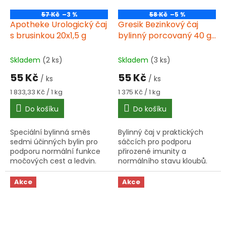
57 Kč
–3 %
58 Kč
–5 %
Apotheke Urologický čaj
Gresik Bezinkový čaj
s brusinkou 20x1,5 g
bylinný porcovaný 40 g
(20 x 2,00 g)
Skladem
(2 ks)
Skladem
(3 ks)
55 Kč
55 Kč
/ ks
/ ks
Měrná
Měrná
1 833,33 Kč / 1 kg
1 375 Kč / 1 kg
cena:
cena:
Do košíku
Do košíku
Speciální bylinná směs
Bylinný čaj v praktických
sedmi účinných bylin pro
sáčcích pro podporu
podporu normální funkce
přirozené imunity a
močových cest a ledvin.
normálního stavu kloubů.
Prakticky balený v
Obsahuje plody a květy
nálevových sáčcích pro
černého bezu, šípek a další
Akce
Akce
snadnou přípravu.
bylinky podle tradiční
receptury...