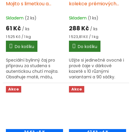
Mojito s limetkou a
kolekce prémiových
mátou čaj 20x2 g
čajů 10x9ks
Skladem
(2 ks)
Skladem
(1 ks)
61 Kč
288 Kč
/ ks
/ ks
Měrná
Měrná
1 525 Kč / 1 kg
1 523,81 Kč / 1 kg
cena:
cena:
Do košíku
Do košíku
Speciální bylinný čaj pro
Užijte si jedinečné ovocné i
přípravu za studena s
pravé čaje v dárkové
autentickou chutí mojita.
kazetě s 10 různými
Obsahuje maté, mátu,
variantami a 90 sáčky.
zázvor a přírodní aroma
limetky. Rychlá příprava,
Akce
Akce
osvěžující chuť.
34 Kč
–5 %
47 Kč
–4 %