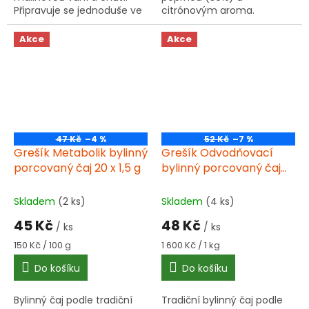
Připravuje se jednoduše ve
citrónovým aroma.
studené vodě, obsahuje
Připravuje se ve studené
kofein a 1 % mrazem
vodě za 5 minut. Obsahuje
Akce
Akce
sušených malin.
kofein.
47 Kč
–4 %
52 Kč
–7 %
Grešík Metabolik bylinný
Grešík Odvodňovací
porcovaný čaj 20 x 1,5 g
bylinný porcovaný čaj
30 g (20 x 1,50 g)
Skladem
(2 ks)
Skladem
(4 ks)
45 Kč
48 Kč
/ ks
/ ks
Měrná
Měrná
150 Kč / 100 g
1 600 Kč / 1 kg
cena:
cena:
Do košíku
Do košíku
Bylinný čaj podle tradiční
Tradiční bylinný čaj podle