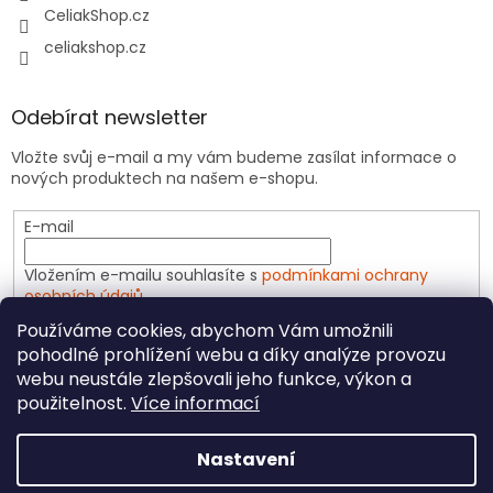
CeliakShop.cz
celiakshop.cz
Odebírat newsletter
Vložte svůj e-mail a my vám budeme zasílat informace o
nových produktech na našem e-shopu.
E-mail
Vložením e-mailu souhlasíte s
podmínkami ochrany
osobních údajů
Používáme cookies, abychom Vám umožnili
PŘIHLÁSIT SE
pohodlné prohlížení webu a díky analýze provozu
webu neustále zlepšovali jeho funkce, výkon a
použitelnost.
Více informací
Vytvořil Shoptet
Nastavení