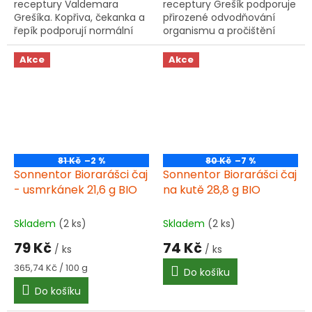
receptury Valdemara
receptury Grešík podporuje
Grešíka. Kopřiva, čekanka a
přirozené odvodňování
řepík podporují normální
organismu a pročištění
činnost jater, žlučníku a
oběhové soustavy. Směs 9
močové soustavy.
vybraných bylin v
Akce
Akce
Obsahuje 9 pečlivě
praktických sáčcích.
vybraných bylin.
81 Kč
–2 %
80 Kč
–7 %
Sonnentor Biorarášci čaj
Sonnentor Biorarášci čaj
- usmrkánek 21,6 g BIO
na kutě 28,8 g BIO
Skladem
(2 ks)
Skladem
(2 ks)
79 Kč
74 Kč
/ ks
/ ks
Měrná
365,74 Kč / 100 g
Do košíku
cena:
Do košíku