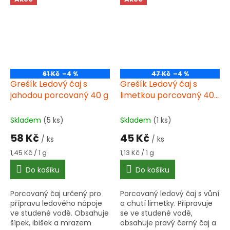
61 Kč
–4 %
47 Kč
–4 %
Grešík Ledový čaj s
Grešík Ledový čaj s
jahodou porcovaný 40 g
limetkou porcovaný 40
g
Skladem
(5 ks)
Skladem
(1 ks)
58 Kč
45 Kč
/ ks
/ ks
Měrná
Měrná
1,45 Kč / 1 g
1,13 Kč / 1 g
cena:
cena:
Do košíku
Do košíku
Porcovaný čaj určený pro
Porcovaný ledový čaj s vůní
přípravu ledového nápoje
a chutí limetky. Připravuje
ve studené vodě. Obsahuje
se ve studené vodě,
šípek, ibišek a mrazem
obsahuje pravý černý čaj a