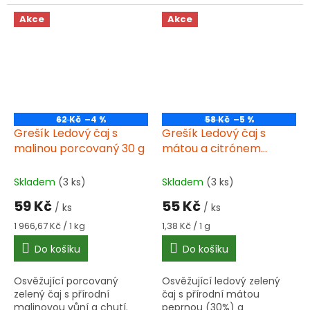
sušené jahody s přírodním
přírodní aroma s
jahodovým aromatem.
limetkovou kůrou.
Akce
Akce
62 Kč
–4 %
58 Kč
–5 %
Grešík Ledový čaj s
Grešík Ledový čaj s
malinou porcovaný 30 g
mátou a citrónem
porcovaný 40 g
Skladem
(3 ks)
Skladem
(3 ks)
59 Kč
55 Kč
/ ks
/ ks
Měrná
Měrná
1 966,67 Kč / 1 kg
1,38 Kč / 1 g
cena:
cena:
Do košíku
Do košíku
Osvěžující porcovaný
Osvěžující ledový zelený
zelený čaj s přírodní
čaj s přírodní mátou
malinovou vůní a chutí.
peprnou (30%) a