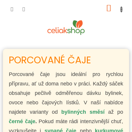
Přejít
NÁKUP
na
obsah
KOŠÍK
PORCOVANÉ ČAJE
Porcované čaje jsou ideální pro rychlou
přípravu, ať už doma nebo v práci. Každý sáček
obsahuje pečlivě odměřenou dávku bylinek,
ovoce nebo čajových lístků. V naší nabídce
najdete varianty od
bylinných směsí
až po
černé čaje
.
Pokud máte rádi intenzivnější chuť,
vyzkoušejte i
sypané čaje
nebo
kurkumové