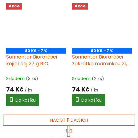
Akce
Akce
80 Kč
–7 %
80 Kč
–7 %
Sonnentor Biorarášci
Sonnentor Biorarášci
kojící čaj 27 g BIO
zakrátko maminkou 21,6
g BIO
Skladem
(3 ks)
Skladem
(2 ks)
74 Kč
74 Kč
/ ks
/ ks
Do košíku
Do košíku
NAČÍST 11 DALŠÍCH
S
1
2
t
O