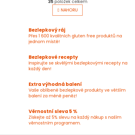
r
35
položek celkem
v
á
l
NAHORU
n
á
k
o
d
v
a
Bezlepkový ráj
á
c
Přes 1 600 kvalitních gluten free produktů na
n
í
í
jednom místě!
p
r
v
Bezlepkové recepty
k
Inspirujte se skvělými bezlepkovými recepty na
y
každý den!
v
ý
p
Extra výhodná balení
i
Vaše oblíbené bezlepkové produkty ve větším
s
balení za méně peněz!
u
Věrnostní sleva 5 %
Získejte až 5% slevu na každý nákup s naším
věrnostním programem.