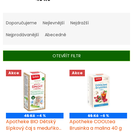
Ř
a
Doporučujeme
Nejlevnější
Nejdražší
z
e
Nejprodávanější
Abecedně
n
í
p
OTEVŘÍT FILTR
r
o
V
Akce
Akce
d
ý
u
p
k
i
t
s
ů
p
r
o
45 Kč
–4 %
65 Kč
–6 %
d
Apotheke BIO Dětský
Apotheke COOLtea
u
šípkový čaj s meduňkou
Brusinka a malina 40 g