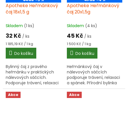
Apotheke Heřmánkový
Apotheke Heřmánkový
čaj 18x1,5 g
čaj 20x1,5g
Skladem
(1 ks)
Skladem
(4 ks)
32 Kč
45 Kč
/ ks
/ ks
Měrná
Měrná
1 185,19 Kč / 1 kg
1 500 Kč / 1 kg
cena:
cena:
Do košíku
Do košíku
Bylinný čaj z pravého
Heřmánkový čaj v
heřmánku v praktických
nálevových sáčcích
nálevových sáčcích.
podporuje trávení, relaxaci
Podporuje trávení, relaxaci
a spánek. Přírodní bylinka
a spánek. 18 sáčků po 1,5 g.
pro každodenní použití.
Akce
Akce