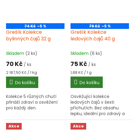
74 Kč
–5 %
79 Kč
–5 %
Grešík Kolekce
Grešík Kolekce
bylinných čajů 32 g
ledových čajů 40 g
Skladem
(2 ks)
Skladem
(6 ks)
70 Kč
75 Kč
/ ks
/ ks
Měrná
Měrná
2 187,50 Kč / 1 kg
1,88 Kč / 1 g
cena:
cena:
Do košíku
Do košíku
Kolekce 5 různých chutí
Osvěžující kolekce
přináší zdraví a osvěžení
ledových čajů v šesti
pro každý den.
příchutích. Bez obsahu
lepku, ideální pro zdravý a
osvěžující nápoj v horkých
dnech.
Akce
Akce