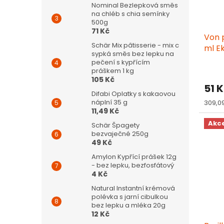
Nominal Bezlepková směs
na chléb s chia semínky
500g
71 Kč
Von 
Schär Mix pâtisserie - mix c
ml E
sypká směs bez lepku na
pečení s kypřícím
práškem 1 kg
105 Kč
51 
Difabi Oplatky s kakaovou
Měrn
náplní 35 g
309,09 
cena:
11,49 Kč
Akc
Schär Špagety
bezvaječné 250g
49 Kč
Amylon Kypřící prášek 12g
- bez lepku, bezfosfátový
4 Kč
Natural Instantní krémová
polévka s jarní cibulkou
bez lepku a mléka 20g
12 Kč