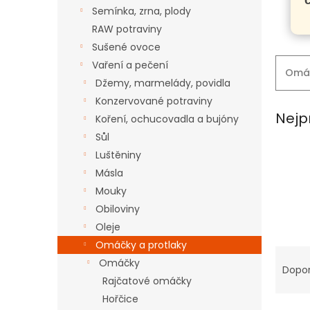
n
Semínka, zrna, plody
e
RAW potraviny
l
Sušené ovoce
Vaření a pečení
Omá
Džemy, marmelády, povidla
Konzervované potraviny
Nejp
Koření, ochucovadla a bujóny
Sůl
Luštěniny
Másla
Mouky
Obiloviny
Oleje
Omáčky a protlaky
Ř
Omáčky
a
Dopo
z
Rajčatové omáčky
e
Hořčice