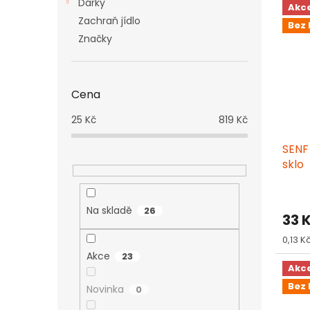
Dárky
Akc
Zachraň jídlo
Bez 
Značky
Cena
25
Kč
819
Kč
SENF
sklo
Na skladě
26
33 
Měrn
0,13 Kč
cena:
Akce
23
Akc
Bez 
Novinka
0