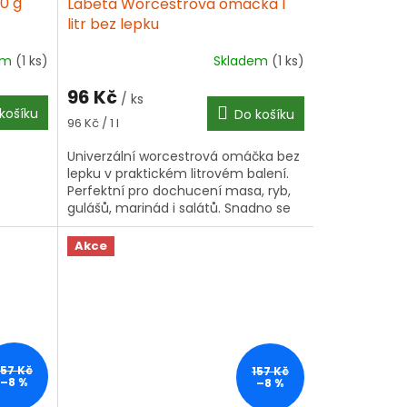
00 g
Labeta Worcestrová omáčka 1
litr bez lepku
em
(1 ks)
Skladem
(1 ks)
96 Kč
/ ks
košíku
Do košíku
Měrná
96 Kč / 1 l
cena:
Univerzální worcestrová omáčka bez
lepku v praktickém litrovém balení.
Perfektní pro dochucení masa, ryb,
gulášů, marinád i salátů. Snadno se
dávkuje podle chuti.
Akce
157 Kč
157 Kč
–8 %
–8 %