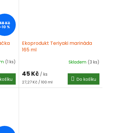
48 Kč
–10 %
áčka
Ekoprodukt Teriyaki marináda
165 ml
em
(1 ks)
Skladem
(3 ks)
45 Kč
/ ks
košíku
Do košíku
Měrná
27,27 Kč / 100 ml
cena: