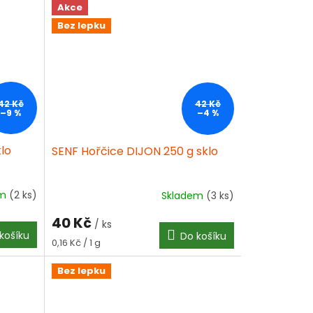
Akce
Bez lepku
42 Kč
42 Kč
–9 %
–4 %
klo
SENF Hořčice DIJON 250 g sklo
em
(2 ks)
Skladem
(3 ks)
40 Kč
/ ks
košíku
Do košíku
Měrná
0,16 Kč / 1 g
cena:
Bez lepku