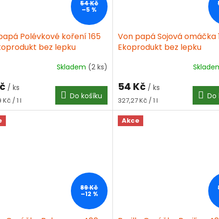
54 Kč
–5 %
papá Polévkové koření 165
Von papá Sojová omáčka 
koprodukt bez lepku
Ekoprodukt bez lepku
Skladem
(2 ks)
Sklad
Průměrné
hodnocení
Kč
54 Kč
produktu
/ ks
/ ks
Do košíku
Do 
je
á
Měrná
Kč / 1 l
327,27 Kč / 1 l
4,5
cena:
z
e
Akce
5
hvězdiček.
89 Kč
–12 %