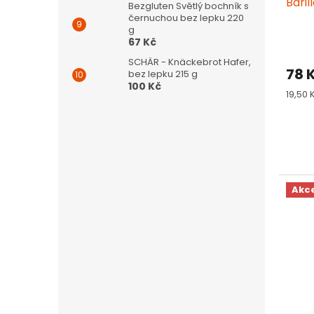
Bari
Bezgluten Světlý bochník s
černuchou bez lepku 220
g
67 Kč
SCHÄR - Knäckebrot Hafer,
78 
bez lepku 215 g
100 Kč
Měrn
19,50 
cena:
Akc