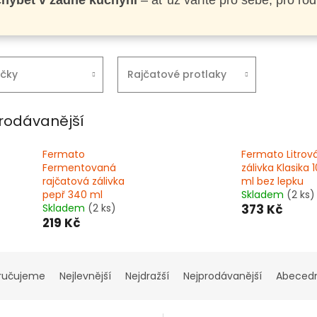
chybět v žádné kuchyni
– ať už vaříte pro sebe, pro rod
čky
Rajčatové protlaky
rodávanější
Fermato
Fermato Litrov
Fermentovaná
zálivka Klasika 
rajčatová zálivka
ml bez lepku
pepř 340 ml
Skladem
(2 ks)
Skladem
(2 ks)
373 Kč
219 Kč
ručujeme
Nejlevnější
Nejdražší
Nejprodávanější
Abeced