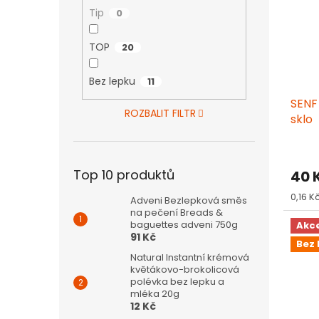
Tip
0
TOP
20
Bez lepku
11
SENF
ROZBALIT FILTR
sklo
Top 10 produktů
40 
Měrn
0,16 Kč
Adveni Bezlepková směs
cena:
na pečení Breads &
baguettes adveni 750g
Akc
91 Kč
Bez 
Natural Instantní krémová
květákovo-brokolicová
polévka bez lepku a
mléka 20g
12 Kč