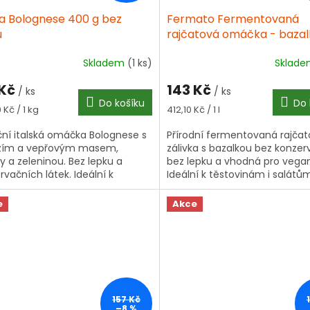
la Bolognese 400 g bez
Fermato Fermentovaná
u
rajčatová omáčka - bazal
ml
Skladem
(1 ks)
Sklad
 Kč
143 Kč
/ ks
/ ks
Do košíku
Do 
á
Měrná
 Kč / 1 kg
412,10 Kč / 1 l
cena:
ční italská omáčka Bolognese s
Přírodní fermentovaná rajča
zím a vepřovým masem,
zálivka s bazalkou bez konzer
ty a zeleninou. Bez lepku a
bez lepku a vhodná pro vega
rvačních látek. Ideální k
Ideální k těstovinám i salátů
vinám.
e
Akce
157 Kč
–8 %