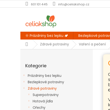
Přejít
601 101 445
info@celiakshop.cz
na
obsah
🌞 Prázdniny bez lepku 🏕️
Bezlepkové potrav
Domů
Zdravé potraviny
Vaření a pečení
P
o
Přeskočit
s
Kategorie
kategorie
t
r
O
Prázdniny bez lepku
a
Bezlepkové potraviny
n
Zdravé potraviny
n
í
Superpotraviny
p
V
Hotová jídla
a
Ořechy