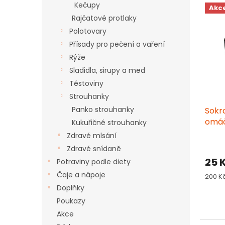
V
n
Kečupy
Akc
ý
í
Rajčatové protlaky
p
p
Polotovary
i
r
Přísady pro pečení a vaření
s
o
p
d
Rýže
r
u
Sladidla, sirupy a med
o
k
Těstoviny
d
t
Strouhanky
u
ů
Panko strouhanky
Sokr
k
omáč
t
Kukuřičné strouhanky
ů
Zdravé mlsání
Zdravé snídaně
25 
Potraviny podle diety
Čaje a nápoje
Měrn
200 Kč
cena:
Doplňky
Poukazy
Akce