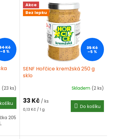
Akce
Bez lepku
34 Kč
35 Kč
–8 %
–5 %
čka
SENF Hořčice kremžská 250 g
sklo
m
(23 ks)
Skladem
(2 ks)
33 Kč
/ ks
košíku
Do košíku
Měrná
0,13 Kč / 1 g
cena:
čka 205
,