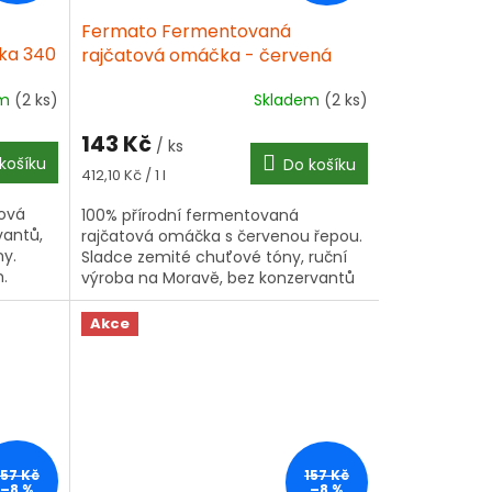
Fermato Fermentovaná
ka 340
rajčatová omáčka - červená
řepa 340 ml
em
(2 ks)
Skladem
(2 ks)
143 Kč
/ ks
košíku
Do košíku
Měrná
412,10 Kč / 1 l
cena:
tová
100% přírodní fermentovaná
vantů,
rajčatová omáčka s červenou řepou.
ny.
Sladce zemité chuťové tóny, ruční
m.
výroba na Moravě, bez konzervantů
a barviv, ideální k salátům i sýrům
Akce
157 Kč
157 Kč
–8 %
–8 %