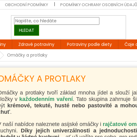
OBCHODNÍ PODMÍNKY
PODMÍNKY OCHRANY OSOBNÍCH ÚDAJ
HLEDAT
iny
Zdravé potraviny
Potraviny podle diety
Čaje 
Omáčky a protlaky
OMÁČKY A PROTLAKY
máčky a protlaky tvoří základ mnoha jídel a slouží jak
složky v
každodenním vaření
. Tato skupina zahrnuje 
být
krémové, tekuté, husté nebo pastovité a moho
chuť
.
 naší nabídce naleznete asijské omáčky i
rajčatové o
kuchyni.
Díky jejich univerzálnosti a jednoduchost