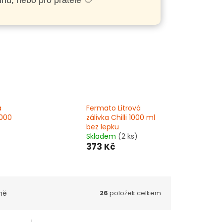
inu, nebo pro přátele 🥙
á
Fermato Litrová
1000
zálivka Chilli 1000 ml
bez lepku
Skladem
(2 ks)
373 Kč
ně
26
položek celkem