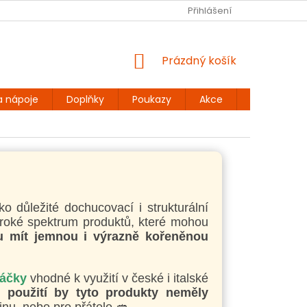
Ů
BEZLEPKOVÉ RECEPTY
KONTAKT
Přihlášení
DOPRAVA A PLATBA
NÁKUPNÍ
Prázdný košík
KOŠÍK
a nápoje
Doplňky
Poukazy
Akce
Dárky
o důležité dochucovací i strukturální
široké spektrum produktů, které mohou
u mít jemnou i výrazně kořeněnou
máčky
vhodné k využití v české i italské
i použití by tyto produkty neměly