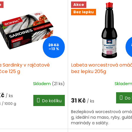
e
Akce
Bez lepku
29 Kč
–13 %
a Sardinky v rajčatové
Labeta worcestrová omá
ce 125 g
bez lepku 205g
Skladem
(21 ks)
Sklade
Průměrné
hodnocení
Kč
produktu
/ ks
Do 
31 Kč
Do košíku
je
/ ks
á
 / 1000 g
4,5
Bezlepková worcestrová omá
z
g, ideální na maso, ryby, guláš
5
marinády a saláty.
hvězdiček.