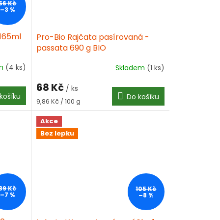
56 Kč
–3 %
165ml
Pro-Bio Rajčata pasírovaná -
passata 690 g BIO
em
(4 ks)
Skladem
(1 ks)
68 Kč
/ ks
košíku
Do košíku
Měrná
9,86 Kč / 100 g
cena:
Akce
Bez lepku
89 Kč
105 Kč
–7 %
–8 %