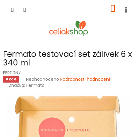
Přejít
NÁKUP
na
obsah
KOŠÍK
Fermato testovací set zálivek 6 x
340 ml
FER0067
Průměrné
Neohodnoceno
Podrobnosti hodnocení
Akce
hodnocení
Značka:
Fermato
produktu
je
0,0
z
5
hvězdiček.