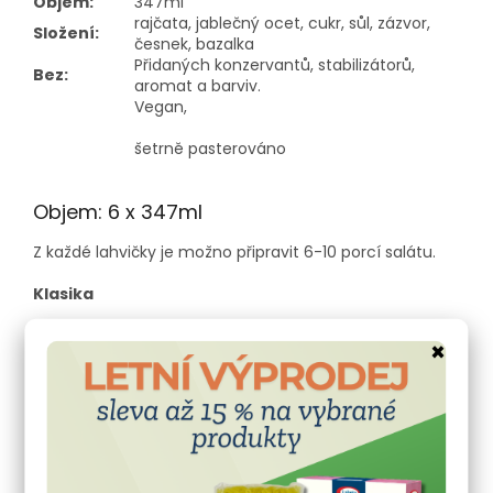
Objem:
347ml
rajčata, jablečný ocet, cukr, sůl, zázvor,
Složení:
česnek, bazalka
Přidaných konzervantů, stabilizátorů,
Bez:
aromat a barviv.
Vegan,
šetrně pasterováno
Objem: 6 x 347ml
Z každé lahvičky je možno připravit 6-10 porcí salátu.
Klasika
Trvanlivost: 1 rok i po otevření (při skladovaní do 21
×
°C)
Objem: 347ml
Složení:
rajčata, jablečný ocet, cukr, sůl, zázvor,
česnek
Bez přidaných konzervantů, stabilizátorů, aromat
a barviv.
Vegan