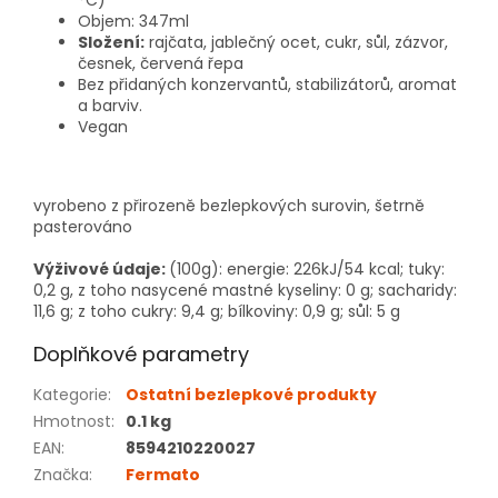
°C)
Objem: 347ml
Složení:
rajčata, jablečný ocet, cukr, sůl, zázvor,
česnek, červená řepa
Bez přidaných konzervantů, stabilizátorů, aromat
a barviv.
Vegan
vyrobeno z přirozeně bezlepkových surovin,
šetrně
pasterováno
Výživové údaje:
(100g): energie: 226kJ/54 kcal; tuky:
0,2 g, z toho nasycené mastné kyseliny: 0 g; sacharidy:
11,6 g; z toho cukry: 9,4 g; bílkoviny: 0,9 g; sůl: 5 g
Doplňkové parametry
Kategorie
:
Ostatní bezlepkové produkty
Hmotnost
:
0.1 kg
EAN
:
8594210220027
Značka
:
Fermato