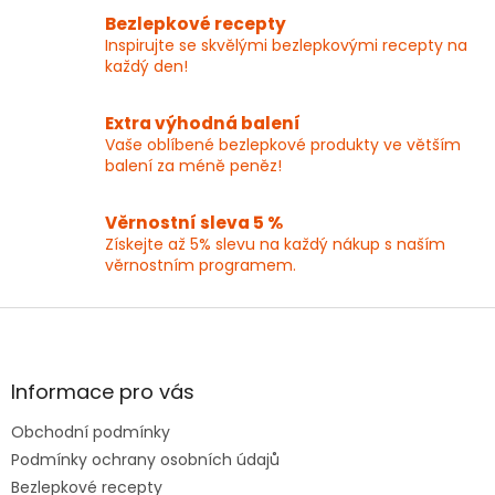
í
Bezlepkové recepty
p
Inspirujte se skvělými bezlepkovými recepty na
r
každý den!
v
k
y
Extra výhodná balení
v
Vaše oblíbené bezlepkové produkty ve větším
ý
balení za méně peněz!
p
i
Věrnostní sleva 5 %
s
Získejte až 5% slevu na každý nákup s naším
u
věrnostním programem.
Z
á
p
a
Informace pro vás
t
Obchodní podmínky
í
Podmínky ochrany osobních údajů
Bezlepkové recepty