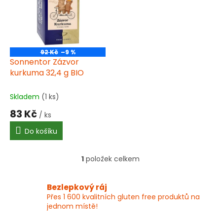
k
i
t
s
ů
p
r
o
92 Kč
–9 %
d
Sonnentor Zázvor
u
kurkuma 32,4 g BIO
k
t
Skladem
(1 ks)
ů
83 Kč
/ ks
Do košíku
1
položek celkem
O
v
l
Bezlepkový ráj
á
Přes 1 600 kvalitních gluten free produktů na
d
jednom místě!
a
c