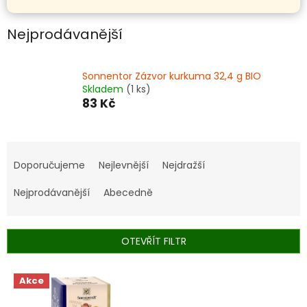
Nejprodávanější
Sonnentor Zázvor kurkuma 32,4 g BIO
Skladem
(1 ks)
83 Kč
Ř
a
Doporučujeme
Nejlevnější
Nejdražší
z
e
Nejprodávanější
Abecedně
n
í
p
OTEVŘÍT FILTR
r
o
V
Akce
d
ý
u
p