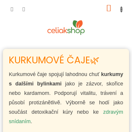
Přejít
NÁKUP
na
obsah
KOŠÍK
KURKUMOVÉ ČAJE🌿
Kurkumové čaje spojují lahodnou chuť
kurkumy
s dalšími bylinkami
jako je zázvor, skořice
nebo kardamom. Podporují vitalitu, trávení a
působí protizánětlivě. Výborně se hodí jako
součást detoxikační kúry nebo ke
zdravým
snídaním
.