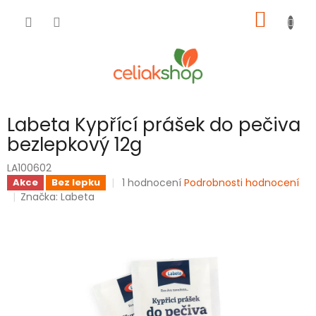
Přejít
NÁKUP
na
obsah
KOŠÍK
Labeta Kypřící prášek do pečiva
bezlepkový 12g
LA100602
Průměrné
1 hodnocení
Podrobnosti hodnocení
Akce
Bez lepku
hodnocení
Značka:
Labeta
produktu
je
5,0
z
5
hvězdiček.