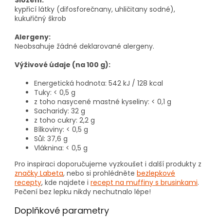
Složení:
kypřicí látky (difosforečnany, uhličitany sodné),
kukuřičný škrob
Alergeny:
Neobsahuje žádné deklarované alergeny.
Výživové údaje (na 100 g):
Energetická hodnota: 542 kJ / 128 kcal
Tuky: < 0,5 g
z toho nasycené mastné kyseliny: < 0,1 g
Sacharidy: 32 g
z toho cukry: 2,2 g
Bílkoviny: < 0,5 g
Sůl: 37,6 g
Vláknina: < 0,5 g
Pro inspiraci doporučujeme vyzkoušet i další produkty z
značky Labeta
, nebo si prohlédněte
bezlepkové
recepty
, kde najdete i
recept na muffiny s brusinkami
.
Pečení bez lepku nikdy nechutnalo lépe!
Doplňkové parametry