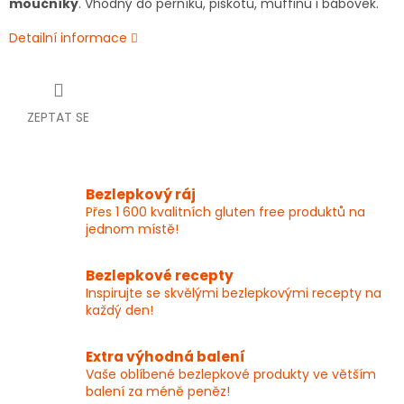
moučníky
. Vhodný do perníků, piškotů, muffinů i bábovek.
Detailní informace
ZEPTAT SE
Bezlepkový ráj
Přes 1 600 kvalitních gluten free produktů na
jednom místě!
Bezlepkové recepty
Inspirujte se skvělými bezlepkovými recepty na
každý den!
Extra výhodná balení
Vaše oblíbené bezlepkové produkty ve větším
balení za méně peněz!