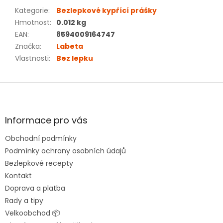
Kategorie
:
Bezlepkové kypřící prášky
Hmotnost
:
0.012 kg
EAN
:
8594009164747
Značka
:
Labeta
Vlastnosti
:
Bez lepku
Z
á
p
a
Informace pro vás
t
Obchodní podmínky
í
Podmínky ochrany osobních údajů
Bezlepkové recepty
Kontakt
Doprava a platba
Rady a tipy
Velkoobchod 📦