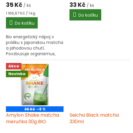
35 Kč
33 Kč
/ ks
/ ks
Měrná
1 166,67 Kč / 1 kg
Do košíku
cena:
Do košíku
Bio energetický nápoj v
prášku s japonskou matcha
a jahodovou chutí.
Povzbuzuje organismus,
dodává energii a zlepšuje
soustředění. Bez lepku a
Akce
palmového oleje.
Novinka
36 Kč
–8 %
Amylon Shake matcha
Seicha Black matcha
meruňka 30g BIO
330ml