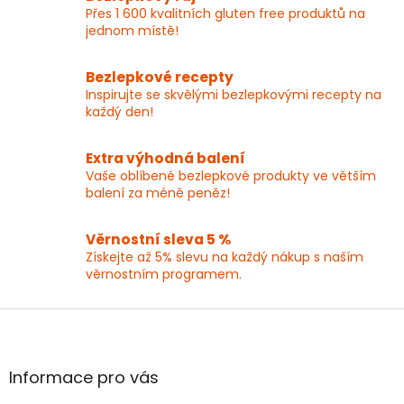
á
Přes 1 600 kvalitních gluten free produktů na
d
jednom místě!
a
c
í
Bezlepkové recepty
p
Inspirujte se skvělými bezlepkovými recepty na
r
každý den!
v
k
y
Extra výhodná balení
v
Vaše oblíbené bezlepkové produkty ve větším
ý
balení za méně peněz!
p
i
Věrnostní sleva 5 %
s
Získejte až 5% slevu na každý nákup s naším
u
věrnostním programem.
Z
á
p
a
Informace pro vás
t