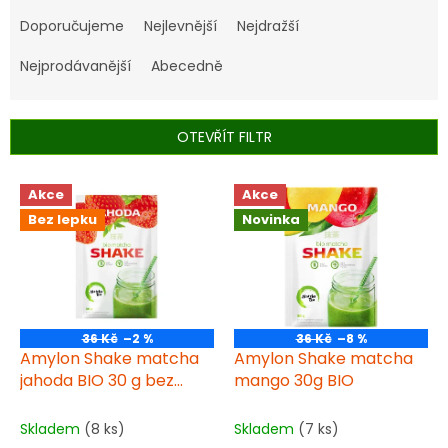
Ř
a
Doporučujeme
Nejlevnější
Nejdražší
z
e
Nejprodávanější
Abecedně
n
í
p
OTEVŘÍT FILTR
r
o
V
Akce
Akce
d
ý
u
Bez lepku
Novinka
p
k
i
t
s
ů
p
r
o
36 Kč
–2 %
36 Kč
–8 %
d
Amylon Shake matcha
Amylon Shake matcha
u
jahoda BIO 30 g bez
mango 30g BIO
k
lepku
t
Skladem
(8 ks)
Skladem
(7 ks)
ů