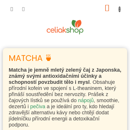
Přejít
NÁKUP
na
obsah
KOŠÍK
MATCHA 🍵
Matcha je jemně mletý zelený čaj z Japonska,
známý svými antioxidačními účinky a
schopností povzbudit tělo i mysl
. Obsahuje
přírodní kofein ve spojení s L-theaninem, který
přináší soustředění bez nervozity. Prášek z
čajových lístků se používá do
nápojů
, smoothie,
dezertů i
pečiva
a je ideální pro ty, kdo hledají
zdravější alternativu kávy nebo chtějí dodat
jídelníčku přírodní energii a detoxikační
podporu.