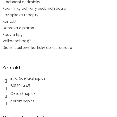
Obchodní podmínky
í
Podmínky ochrany osobních údajů
Bezlepkové recepty
Kontakt
Doprava a platba
Rady a tipy
Velkoobchod 📦
Dietní cestovní kartičky do restaurece
Kontakt
info
@
celiakshop.cz
601 101 445
CeliakShop.cz
celiakshop.cz