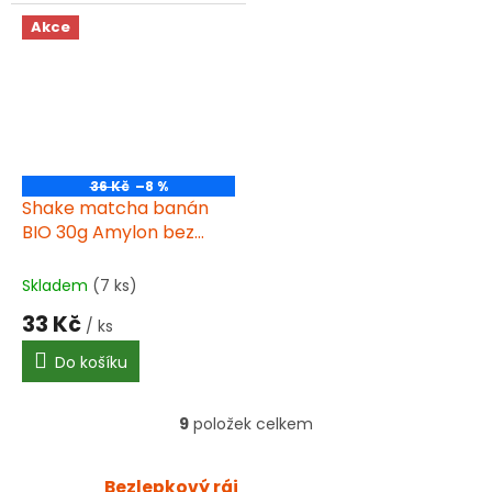
Akce
36 Kč
–8 %
Shake matcha banán
BIO 30g Amylon bez
lepku
Skladem
(7 ks)
33 Kč
/ ks
Do košíku
9
položek celkem
O
v
l
Bezlepkový ráj