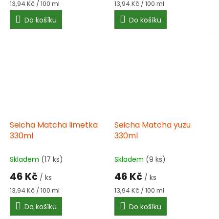
Měrná
Měrná
13,94 Kč / 100 ml
13,94 Kč / 100 ml
cena:
cena:
Do košíku
Do košíku
Seicha Matcha limetka
Seicha Matcha yuzu
330ml
330ml
Skladem
(17 ks)
Skladem
(9 ks)
46 Kč
46 Kč
/ ks
/ ks
Měrná
Měrná
13,94 Kč / 100 ml
13,94 Kč / 100 ml
cena:
cena:
Do košíku
Do košíku