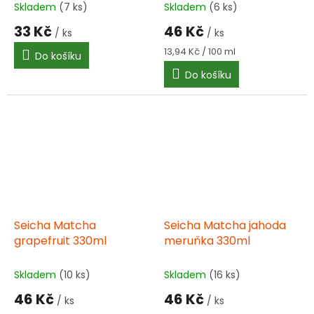
Skladem
(7 ks)
Skladem
(6 ks)
33 Kč
46 Kč
/ ks
/ ks
Měrná
13,94 Kč / 100 ml
Do košíku
cena:
Do košíku
Seicha Matcha
Seicha Matcha jahoda
grapefruit 330ml
meruňka 330ml
Skladem
(10 ks)
Skladem
(16 ks)
46 Kč
46 Kč
/ ks
/ ks