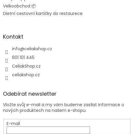
s
Velkoobchod 📦
u
Dietní cestovní kartičky do restaurece
Kontakt
info
@
celiakshop.cz
601 101 445
CeliakShop.cz
celiakshop.cz
Odebírat newsletter
Vložte svůj e-mail a my vám budeme zasílat informace o
nových produktech na našem e-shopu.
E-mail