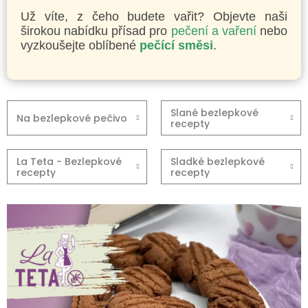
Už víte, z čeho budete vařit? Objevte naši
širokou nabídku přísad pro
pečení a vaření
nebo
vyzkoušejte oblíbené
pečící směsi
.
Slané bezlepkové
Na bezlepkové pečivo
recepty
La Teta - Bezlepkové
Sladké bezlepkové
recepty
recepty
V
ý
p
i
s
č
l