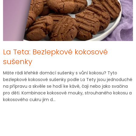
á
n
k
ů
La Teta: Bezlepkové kokosové
sušenky
Máte rádi křehké domácí sušenky s vůní kokosu? Tyto
bezlepkové kokosové sušenky podle La Tety jsou jednoduché
na přípravu a skvěle se hodí ke kávě, čaji nebo jako svačina
pro děti. Kombinace kokosové mouky, strouhaného kokosu a
kokosového cukru jim d...