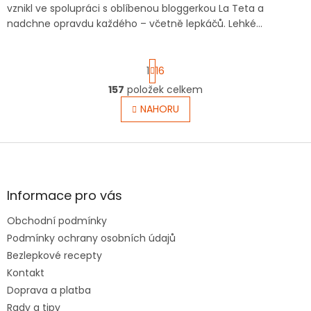
vznikl ve spolupráci s oblíbenou bloggerkou La Teta a
nadchne opravdu každého – včetně lepkáčů. Lehké...
S
1
16
t
r
157
položek celkem
O
á
v
NAHORU
n
l
k
o
á
v
Z
d
á
a
á
n
c
p
í
í
a
Informace pro vás
p
t
r
Obchodní podmínky
í
v
Podmínky ochrany osobních údajů
k
y
Bezlepkové recepty
v
Kontakt
ý
Doprava a platba
p
i
Rady a tipy