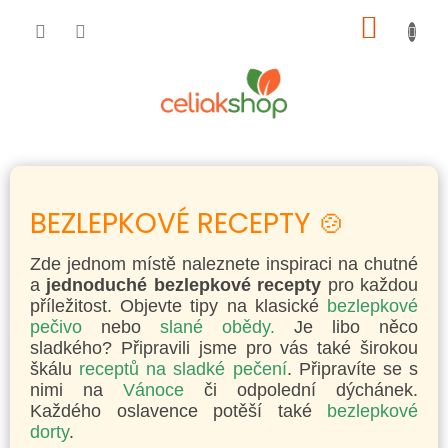
Přejít
NÁKUP
na
obsah
KOŠÍK
BEZLEPKOVÉ RECEPTY 🍲
Zde jednom místě naleznete inspiraci na chutné
a
jednoduché bezlepkové recepty
pro každou
příležitost. Objevte tipy na klasické
bezlepkové
pečivo
nebo
slané obědy.
Je libo něco
sladkého? Připravili jsme pro vás také širokou
škálu
receptů na sladké pečení
. Připravíte se s
nimi na
Vánoce
či odpolední dýchánek.
Každého oslavence potěší také
bezlepkové
dorty
.