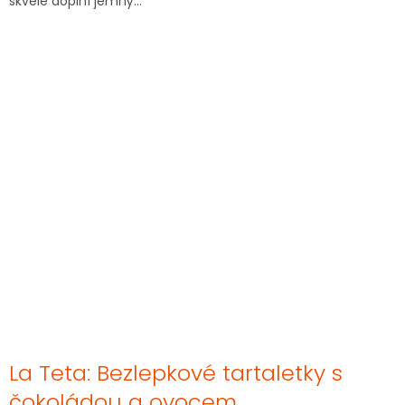
skvěle doplní jemný...
La Teta: Bezlepkové tartaletky s
čokoládou a ovocem