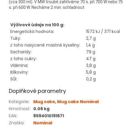
(cca 300 ml). V MW troubě zahříváme 70 s. při 700 W nebo 75
s. při 600 W. Necháme 2 min. schladnout.
Výživové údaje na 100 g:
Energetická hodnota:
1572 kJ / 371 kcal
Tuky:
2,7 g
z toho nasycené mastné kyseliny:
1,4 g
Sacharidy:
79 g
z toho cukry:
47 g
Vláknina:
3,8 g
Bílkoviny:
5,8 g
Sůl:
0,2 g
Doplňkové parametry
Kategorie
:
Mug cake
,
Mug cake Nominal
Hmotnost
:
0.06 kg
EAN
:
8594010191671
Značka
:
Nominal