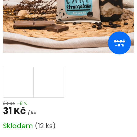
34 Kč
–8 %
34 Kč
–8 %
31 Kč
/ ks
Měrná
Skladem
(12 ks)
cena: