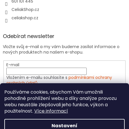
601 101 445
CeliakShop.cz
celiakshop.cz
Odebírat newsletter
Vložte svůj e-mail a my vám budeme zasílat informace o
nových produktech na našem e-shopu.
E-mail
Vložením e-mailu souhlasíte s
podmínkami ochrany
osobních údajů
Používáme cookies, abychom Vám umožnili
PŘIHLÁSIT SE
pohodlné prohlížení webu a díky analýze provozu
webu neustále zlepšovali jeho funkce, výkon a
použitelnost.
Více informací
Vytvořil Shoptet
Nastavení