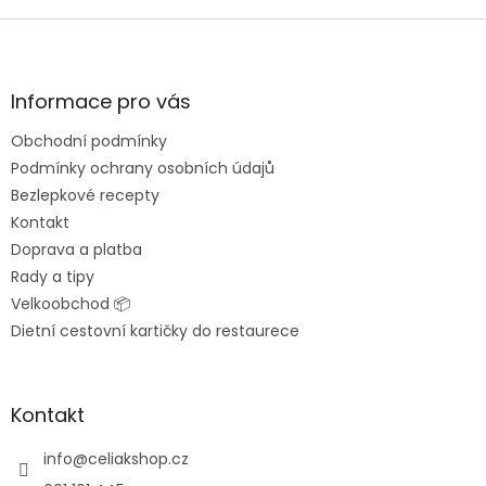
Z
á
p
a
Informace pro vás
t
Obchodní podmínky
í
Podmínky ochrany osobních údajů
Bezlepkové recepty
Kontakt
Doprava a platba
Rady a tipy
Velkoobchod 📦
Dietní cestovní kartičky do restaurece
Kontakt
info
@
celiakshop.cz