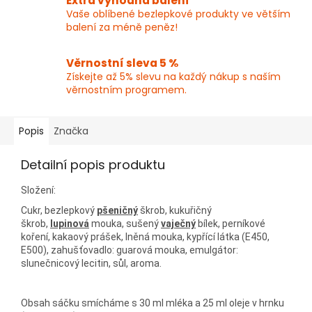
Extra výhodná balení
Vaše oblíbené bezlepkové produkty ve větším
balení za méně peněz!
Věrnostní sleva 5 %
Získejte až 5% slevu na každý nákup s naším
věrnostním programem.
Popis
Značka
Detailní popis produktu
Složení:
Cukr, bezlepkový
pšeničný
škrob, kukuřičný
škrob,
lupinová
mouka, sušený
vaječný
bílek, perníkové
koření, kakaový prášek, lněná mouka, kypřící látka (E450,
E500), zahušťovadlo: guarová mouka, emulgátor:
slunečnicový lecitin, sůl, aroma.
Obsah sáčku smícháme s 30 ml mléka a 25 ml oleje v hrnku