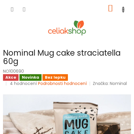
Přejít
NÁKUP
na
obsah
KOŠÍK
Nominal Mug cake straciatella
60g
NO100690
Akce
Novinka
Bez lepku
Průměrné
4 hodnocení
Podrobnosti hodnocení
Značka:
Nominal
hodnocení
produktu
je
4,0
z
5
hvězdiček.