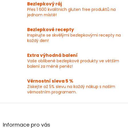
l
Bezlepkový ráj
á
Přes 1 600 kvalitních gluten free produktů na
d
jednom místě!
a
c
í
Bezlepkové recepty
p
Inspirujte se skvělými bezlepkovými recepty na
r
každý den!
v
k
y
Extra výhodná balení
v
Vaše oblíbené bezlepkové produkty ve větším
ý
balení za méně peněz!
p
i
Věrnostní sleva 5 %
s
Získejte až 5% slevu na každý nákup s naším
u
věrnostním programem.
Z
á
p
a
Informace pro vás