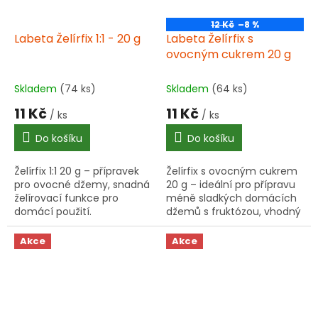
12 Kč
–8 %
Labeta Želírfix 1:1 - 20 g
Labeta Želírfix s
ovocným cukrem 20 g
Skladem
(74 ks)
Skladem
(64 ks)
11 Kč
11 Kč
/ ks
/ ks
Do košíku
Do košíku
Želírfix 1:1 20 g – přípravek
Želírfix s ovocným cukrem
pro ovocné džemy, snadná
20 g – ideální pro přípravu
želírovací funkce pro
méně sladkých domácích
domácí použití.
džemů s fruktózou, vhodný
pro kyselejší ovoce.
Akce
Akce