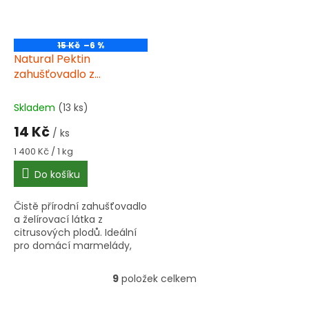
15 Kč
–6 %
Natural Pektin
zahušťovadlo z
citrusových plodů 10 g
Skladem
(13 ks)
14 Kč
/ ks
Měrná
1 400 Kč / 1 kg
cena:
Do košíku
Čistě přírodní zahušťovadlo
a želírovací látka z
citrusových plodů. Ideální
pro domácí marmelády,
džemy, želé a sirupy.
Dávkování: 10 g pektinu na 1
9
položek celkem
O
kg směsi. Bez umělých
v
přísad.