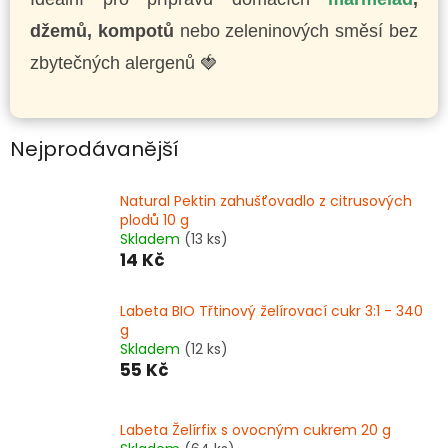
džemů, kompotů
nebo zeleninových směsí bez
zbytečných alergenů 🍓
Nejprodávanější
Natural Pektin zahušťovadlo z citrusových
plodů 10 g
Skladem
(13 ks)
14 Kč
Labeta BIO Třtinový želírovací cukr 3:1 - 340
g
Skladem
(12 ks)
55 Kč
Labeta Želírfix s ovocným cukrem 20 g