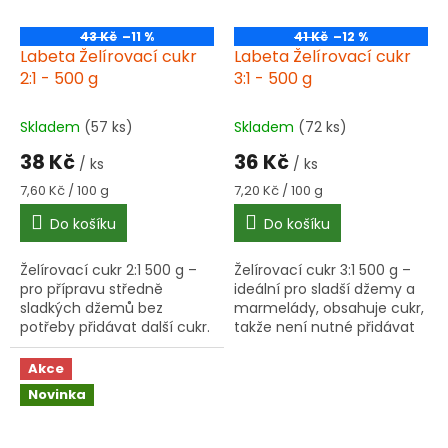
43 Kč
–11 %
41 Kč
–12 %
Labeta Želírovací cukr
Labeta Želírovací cukr
2:1 - 500 g
3:1 - 500 g
Skladem
(57 ks)
Skladem
(72 ks)
38 Kč
36 Kč
/ ks
/ ks
Měrná
Měrná
7,60 Kč / 100 g
7,20 Kč / 100 g
cena:
cena:
Do košíku
Do košíku
Želírovací cukr 2:1 500 g –
Želírovací cukr 3:1 500 g –
pro přípravu středně
ideální pro sladší džemy a
sladkých džemů bez
marmelády, obsahuje cukr,
potřeby přidávat další cukr.
takže není nutné přidávat
Snadná a rychlá domácí
další sladidlo.
marmeláda.
Akce
Novinka