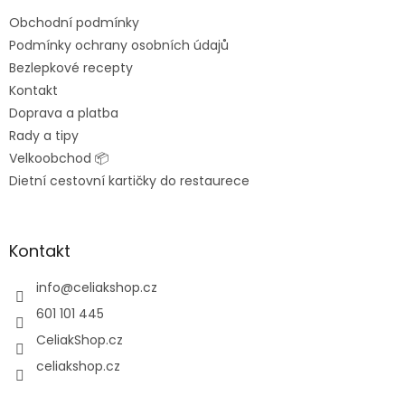
t
Obchodní podmínky
í
Podmínky ochrany osobních údajů
Bezlepkové recepty
Kontakt
Doprava a platba
Rady a tipy
Velkoobchod 📦
Dietní cestovní kartičky do restaurece
Kontakt
info
@
celiakshop.cz
601 101 445
CeliakShop.cz
celiakshop.cz