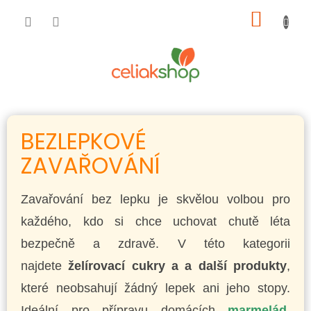
Přejít
NÁKUP
na
obsah
KOŠÍK
BEZLEPKOVÉ
ZAVAŘOVÁNÍ
Zavařování bez lepku je skvělou volbou pro
každého, kdo si chce uchovat chutě léta
bezpečně a zdravě. V této kategorii
najdete
želírovací cukry a a další produkty
,
které neobsahují žádný lepek ani jeho stopy.
Ideální pro přípravu domácích
marmelád
,