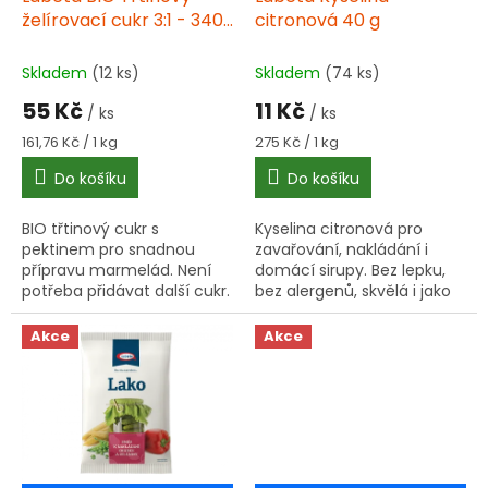
u
želírovací cukr 3:1 - 340
citronová 40 g
k
g
t
Skladem
(12 ks)
Skladem
(74 ks)
ů
55 Kč
11 Kč
/ ks
/ ks
Měrná
Měrná
161,76 Kč / 1 kg
275 Kč / 1 kg
cena:
cena:
Do košíku
Do košíku
BIO třtinový cukr s
Kyselina citronová pro
pektinem pro snadnou
zavařování, nakládání i
přípravu marmelád. Není
domácí sirupy. Bez lepku,
potřeba přidávat další cukr.
bez alergenů, skvělá i jako
Může obsahovat stopy
ekologický čistič.
lepku a jiných alergenů.
Akce
Akce