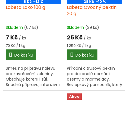
8 Kč
–12 %
28 Kč
–10 %
Labeta Lako 100 g
Labeta Ovocný pektin
20 g
Skladem
(67 ks)
Skladem
(39 ks)
7 Kč
25 Kč
/ ks
/ ks
Měrná
Měrná
70 Kč / 1 kg
1 250 Kč / 1 kg
cena:
cena:
Do košíku
Do košíku
Směs na přípravu nálevu
Přírodní citrusový pektin
pro zavařování zeleniny.
pro dokonalé domácí
Obsahuje koření i sůl.
džemy a marmelády.
Snadná příprava, intenzivní
Bezlepkový pomocník, který
chuť, bez lepku.
zajistí ideální konzistenci i
při výrobě s kyselejším
Akce
ovocem.