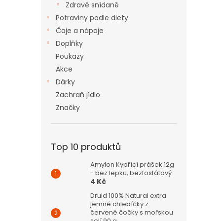
Zdravé snídaně
Potraviny podle diety
Čaje a nápoje
Doplňky
Poukazy
Akce
Dárky
Zachraň jídlo
Značky
Top 10 produktů
Amylon Kypřící prášek 12g
- bez lepku, bezfosfátový
4 Kč
Druid 100% Natural extra
jemné chlebíčky z
červené čočky s mořskou
solí 90 g