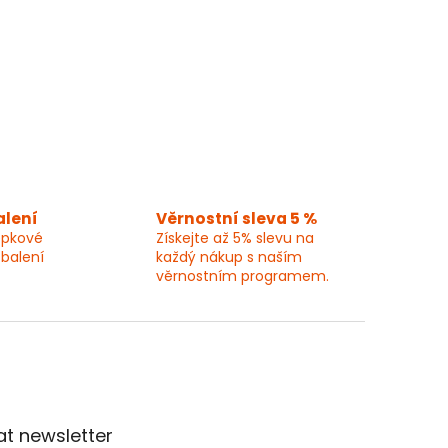
alení
Věrnostní sleva 5 %
epkové
Získejte až 5% slevu na
 balení
každý nákup s naším
věrnostním programem.
t newsletter