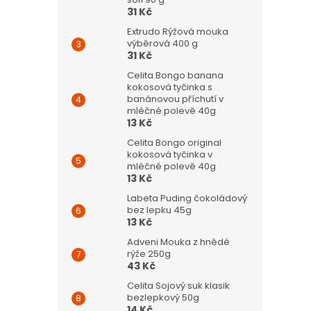
31 Kč
Extrudo Rýžová mouka
výběrová 400 g
31 Kč
Celita Bongo banana
kokosová tyčinka s
banánovou příchutí v
mléčné polevě 40g
13 Kč
Celita Bongo original
kokosová tyčinka v
mléčné polevě 40g
13 Kč
Labeta Puding čokoládový
bez lepku 45g
13 Kč
Adveni Mouka z hnědé
rýže 250g
43 Kč
Celita Sojový suk klasik
bezlepkový 50g
14 Kč