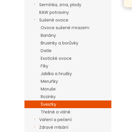
n
Semínka, zrna, plody
e
RAW potraviny
l
Sušené ovoce
Ovoce sušené mrazem
Banány
Brusinky a borůvky
Datle
Exotické ovoce
Fíky
Jablka a hrušky
Meruňky
Moruše
Rozinky
Švestky
Třešně a višně
Vaření a pečení
Zdravé mlsání