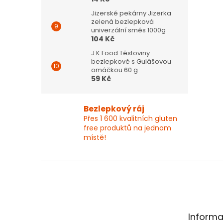
Jizerské pekárny Jizerka
zelená bezlepková
univerzální směs 1000g
104 Kč
J.K.Food Těstoviny
bezlepkové s Gulášovou
omáčkou 60 g
59 Kč
Bezlepkový ráj
Přes 1 600 kvalitních gluten
free produktů na jednom
místě!
Z
á
p
a
t
Informa
í