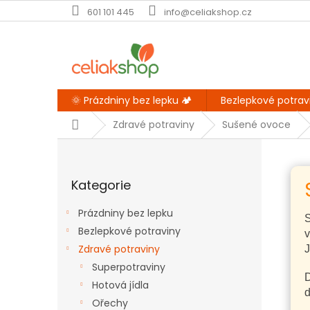
Přejít
601 101 445
info@celiakshop.cz
na
obsah
🌞 Prázdniny bez lepku 🏕️
Bezlepkové potrav
Domů
Zdravé potraviny
Sušené ovoce
P
o
Přeskočit
s
Kategorie
kategorie
t
r
Prázdniny bez lepku
a
S
Bezlepkové potraviny
n
v
Zdravé potraviny
n
J
í
Superpotraviny
D
p
Hotová jídla
d
a
Ořechy