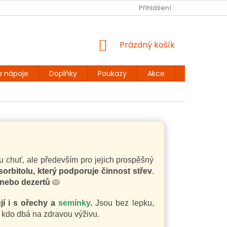
Ů
BEZLEPKOVÉ RECEPTY
KONTAKT
Přihlášení
DOPRAVA A PLATBA
NÁKUPNÍ
Prázdný košík
KOŠÍK
a nápoje
Doplňky
Poukazy
Akce
Dárky
 chuť, ale především pro jejich prospěšný
sorbitolu, který podporuje činnost střev
.
 nebo dezertů
🥧
í i s ořechy a
semínky
.
Jsou bez lepku,
 kdo dbá na zdravou výživu.