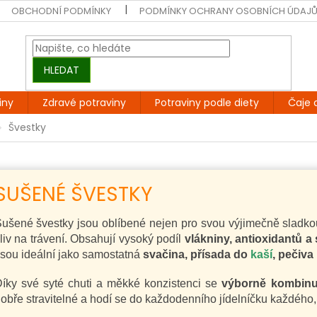
OBCHODNÍ PODMÍNKY
PODMÍNKY OCHRANY OSOBNÍCH ÚDAJ
HLEDAT
iny
Zdravé potraviny
Potraviny podle diety
Čaje 
Švestky
SUŠENÉ ŠVESTKY
ušené švestky jsou oblíbené nejen pro svou výjimečně sladkou
liv na trávení. Obsahují vysoký podíl
vlákniny, antioxidantů a 
sou ideální jako samostatná
svačina, přísada do
kaší
, pečiva
íky své syté chuti a měkké konzistenci se
výborně kombinuj
obře stravitelné a hodí se do každodenního jídelníčku každého,