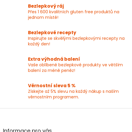
l
Bezlepkový ráj
á
Přes 1 600 kvalitních gluten free produktů na
d
jednom místě!
a
c
í
Bezlepkové recepty
p
Inspirujte se skvělými bezlepkovými recepty na
r
každý den!
v
k
y
Extra výhodná balení
v
Vaše oblíbené bezlepkové produkty ve větším
ý
balení za méně peněz!
p
i
Věrnostní sleva 5 %
s
Získejte až 5% slevu na každý nákup s naším
u
věrnostním programem.
Z
á
p
a
Informace pro vás