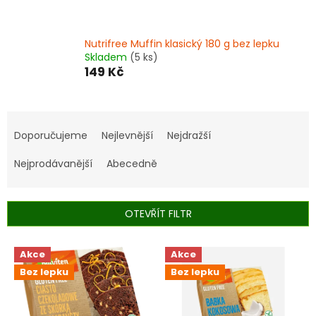
Nutrifree Muffin klasický 180 g bez lepku
Skladem
(5 ks)
149 Kč
Ř
a
Doporučujeme
Nejlevnější
Nejdražší
z
e
Nejprodávanější
Abecedně
n
í
p
OTEVŘÍT FILTR
r
o
V
Akce
Akce
d
ý
u
Bez lepku
Bez lepku
p
k
i
t
s