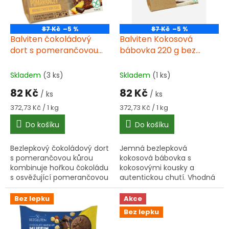
ů
p
r
o
87 Kč
–5 %
87 Kč
–5 %
d
Balviten čokoládový
Balviten Kokosová
u
dort s pomerančovou
bábovka 220 g bez
k
kůrou 220 g bez lepku
lepku
t
Skladem
(3 ks)
Skladem
(1 ks)
ů
82 Kč
82 Kč
/ ks
/ ks
Měrná
Měrná
372,73 Kč / 1 kg
372,73 Kč / 1 kg
cena:
cena:
Do košíku
Do košíku
Bezlepkový čokoládový dort
Jemná bezlepková
s pomerančovou kůrou
kokosová bábovka s
kombinuje hořkou čokoládu
kokosovými kousky a
s osvěžující pomerančovou
autentickou chutí. Vhodná
chutí. Vláčný koláč
pro celiaky a milovníky
speciálně vyvinutý pro
kokosových dezertů.
Bez lepku
Akce
osoby s nesnášenlivostí
Bez lepku
lepku.