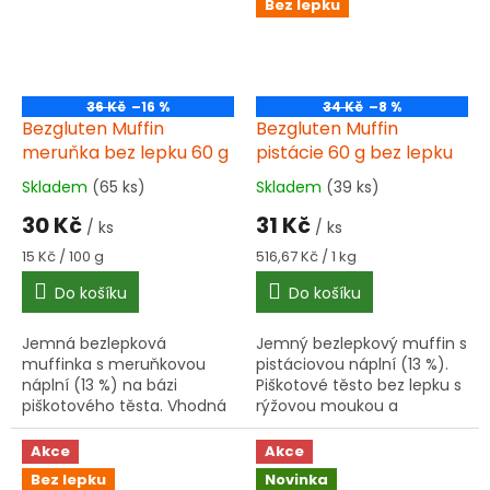
Bez lepku
36 Kč
–16 %
34 Kč
–8 %
Bezgluten Muffin
Bezgluten Muffin
meruňka bez lepku 60 g
pistácie 60 g bez lepku
Skladem
(65 ks)
Skladem
(39 ks)
Průměrné
Průměrné
hodnocení
hodnocení
30 Kč
31 Kč
/ ks
/ ks
produktu
produktu
je
je
Měrná
Měrná
15 Kč / 100 g
516,67 Kč / 1 kg
5,0
5,0
cena:
cena:
Do košíku
Do košíku
z
z
5
5
hvězdiček.
hvězdiček.
Jemná bezlepková
Jemný bezlepkový muffin s
muffinka s meruňkovou
pistáciovou náplní (13 %).
náplní (13 %) na bázi
Piškotové těsto bez lepku s
piškotového těsta. Vhodná
rýžovou moukou a
pro osoby s intolerancí
škrobem. Vhodný jako
lepku. Balení 60 g,
sladká svačinka nebo
Akce
Akce
trvanlivost 6 měsíců. Může
dezert. Výrobek obsahuje
Bez lepku
Novinka
obsahovat hořčici,...
vejce, mléko...