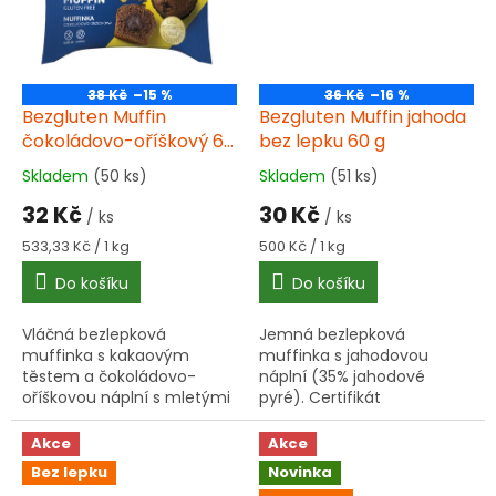
38 Kč
–15 %
36 Kč
–16 %
Bezgluten Muffin
Bezgluten Muffin jahoda
čokoládovo-oříškový 60
bez lepku 60 g
g bez lepku
Skladem
(50 ks)
Skladem
(51 ks)
Průměrné
Průměrné
hodnocení
hodnocení
32 Kč
30 Kč
/ ks
/ ks
produktu
produktu
je
je
Měrná
Měrná
533,33 Kč / 1 kg
500 Kč / 1 kg
5,0
5,0
cena:
cena:
Do košíku
Do košíku
z
z
5
5
hvězdiček.
hvězdiček.
Vláčná bezlepková
Jemná bezlepková
muffinka s kakaovým
muffinka s jahodovou
těstem a čokoládovo-
náplní (35% jahodové
oříškovou náplní s mletými
pyré). Certifikát
lískovými ořechy. Certifikát
přeškrtnutého klasu,
Přeškrtnutého klasu,
veganská, bez palmového
Akce
Akce
vhodná pro vegetariány i
tuku a bez sóji. Balení 60 g
Bez lepku
Novinka
vegany. Hmotnost...
– ideální svačinka na cesty.