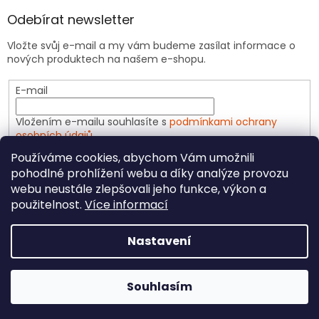
Odebírat newsletter
Vložte svůj e-mail a my vám budeme zasílat informace o
nových produktech na našem e-shopu.
E-mail
Vložením e-mailu souhlasíte s
podmínkami ochrany
osobních údajů
Používáme cookies, abychom Vám umožnili
PŘIHLÁSIT SE
pohodlné prohlížení webu a díky analýze provozu
webu neustále zlepšovali jeho funkce, výkon a
použitelnost.
Více informací
Vytvořil Shoptet
Nastavení
Copyright 2026
CeliakShop.cz
. Všechna práva
Souhlasím
vyhrazena.