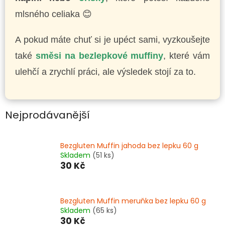
mlsného celiaka 😊
A pokud máte chuť si je upéct sami, vyzkoušejte
také
směsi na bezlepkové muffiny
, které vám
ulehčí a zrychlí práci, ale výsledek stojí za to.
Nejprodávanější
Bezgluten Muffin jahoda bez lepku 60 g
Skladem
(51 ks)
30 Kč
Bezgluten Muffin meruňka bez lepku 60 g
Skladem
(65 ks)
30 Kč