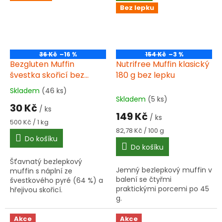
Bez lepku
36 Kč
–16 %
154 Kč
–3 %
Bezgluten Muffin
Nutrifree Muffin klasický
švestka skořicí bez
180 g bez lepku
lepku 60 g
Skladem
(46 ks)
Průměrné
Skladem
(5 ks)
hodnocení
30 Kč
/ ks
produktu
149 Kč
/ ks
je
Měrná
500 Kč / 1 kg
5,0
cena:
Měrná
82,78 Kč / 100 g
Do košíku
cena:
z
Do košíku
5
hvězdiček.
Šťavnatý bezlepkový
Jemný bezlepkový muffin v
muffin s náplní ze
balení se čtyřmi
švestkového pyré (64 %) a
praktickými porcemi po 45
hřejivou skořicí.
g.
Certifikováno polským
certifikátem Přeškrtnutý
klas. Vhodné pro vegany a
Akce
Akce