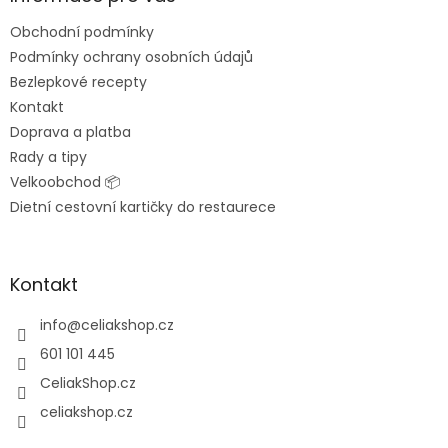
t
Obchodní podmínky
í
Podmínky ochrany osobních údajů
Bezlepkové recepty
Kontakt
Doprava a platba
Rady a tipy
Velkoobchod 📦
Dietní cestovní kartičky do restaurece
Kontakt
info
@
celiakshop.cz
601 101 445
CeliakShop.cz
celiakshop.cz