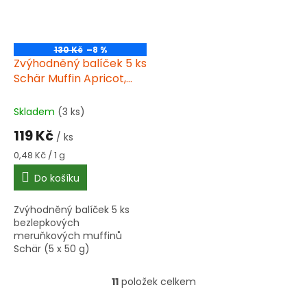
130 Kč
–8 %
Zvýhodněný balíček 5 ks
Schär Muffin Apricot,
muffiny plněné
meruňkovou
Skladem
(3 ks)
marmeládou, bez lepku
119 Kč
/ ks
50g
Měrná
0,48 Kč / 1 g
cena:
Do košíku
Zvýhodněný balíček 5 ks
bezlepkových
meruňkových muffinů
Schär (5 x 50 g)
11
položek celkem
O
v