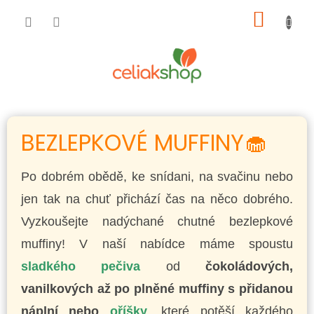
Přejít
NÁKUP
na
obsah
KOŠÍK
BEZLEPKOVÉ MUFFINY🧁
Po dobrém obědě, ke snídani, na svačinu nebo
jen tak na chuť přichází čas na něco dobrého.
Vyzkoušejte nadýchané chutné bezlepkové
muffiny! V naší nabídce máme spoustu
sladkého pečiva
od
čokoládových,
vanilkových až po plněné muffiny s přidanou
náplní nebo
oříšky
, které potěší každého