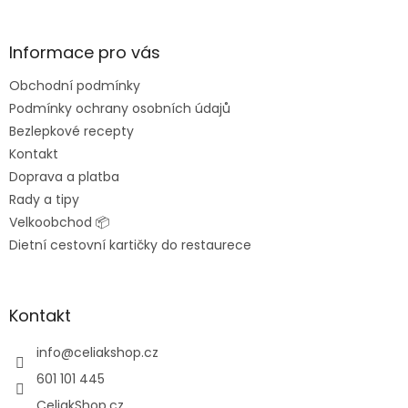
á
p
a
Informace pro vás
t
Obchodní podmínky
í
Podmínky ochrany osobních údajů
Bezlepkové recepty
Kontakt
Doprava a platba
Rady a tipy
Velkoobchod 📦
Dietní cestovní kartičky do restaurece
Kontakt
info
@
celiakshop.cz
601 101 445
CeliakShop.cz