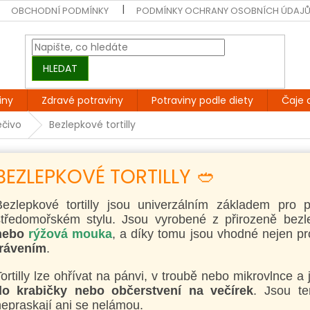
OBCHODNÍ PODMÍNKY
PODMÍNKY OCHRANY OSOBNÍCH ÚDAJ
HLEDAT
iny
Zdravé potraviny
Potraviny podle diety
Čaje 
ečivo
Bezlepkové tortilly
BEZLEPKOVÉ TORTILLY 🥙
Bezlepkové tortilly jsou univerzálním základem pro 
středomořském stylu. Jsou vyrobené z přirozeně bezl
nebo
rýžová mouka
, a díky tomu jsou vhodné nejen p
trávením
.
ortilly lze ohřívat na pánvi, v troubě nebo mikrovlnce a 
do krabičky nebo občerstvení na večírek
. Jsou t
epraskají ani se nelámou.