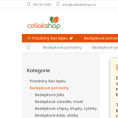
Přejít
601 101 445
info@celiakshop.cz
na
obsah
🌞 Prázdniny bez lepku 🏕️
Bezlepkové potrav
Domů
Bezlepkové potraviny
Bezlepkové p
P
o
Přeskočit
s
Kategorie
kategorie
t
r
Prázdniny bez lepku
a
Bezlepkové potraviny
n
Bezlepková jídla
n
í
Bezlepkové cereálie, müsli
T
p
Bezlepkové chipsy, křupky, tyčinky
a
Bezlepkové kaše, vločky
n