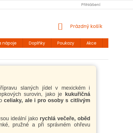
Ů
BEZLEPKOVÉ RECEPTY
KONTAKT
Přihlášení
DOPRAVA A PLATBA
NÁKUPNÍ
Prázdný košík
KOŠÍK
a nápoje
Doplňky
Poukazy
Akce
Dárky
přípravu slaných jídel v mexickém i
epkových surovin, jako je
kukuřičná
ro
celiaky, ale i pro osoby s citlivým
jsou ideální jako
rychlá večeře, oběd
enké, pružné a při správném ohřevu