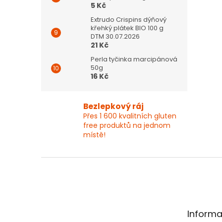
5 Kč
Extrudo Crispins dýňový
křehký plátek BIO 100 g
DTM 30.07.2026
21 Kč
Perla tyčinka marcipánová
50g
16 Kč
Bezlepkový ráj
Přes 1 600 kvalitních gluten
free produktů na jednom
místě!
Z
á
p
a
t
Informa
í