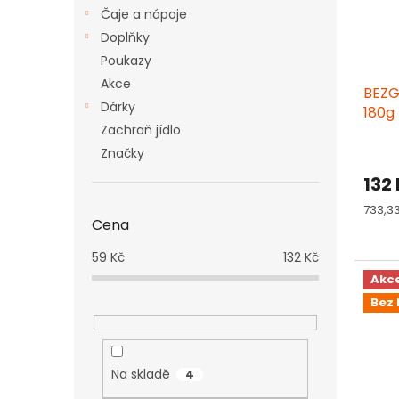
Čaje a nápoje
r
u
o
k
Doplňky
d
t
Poukazy
u
ů
Akce
BEZGL
k
Dárky
180g
t
Zachraň jídlo
ů
Značky
132
Měrn
733,33
Cena
cena:
59
Kč
132
Kč
Akc
Bez 
Na skladě
4