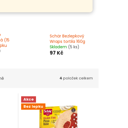
o
Schär Bezlepkový
ná (15
Wraps tortila 160g
epku
Skladem
(5 ks)
)
97 Kč
ně
4
položek celkem
Akce
Bez lepku