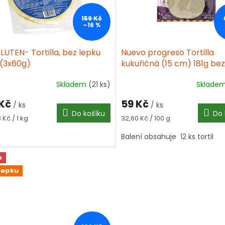
159 Kč
–16 %
UTEN- Tortilla, bez lepku
Nuevo progreso Tortilla
 (3x60g)
kukuřičná (15 cm) 181g bez
Skladem
(21 ks)
Sklade
Průměrné
hodnocení
 Kč
59 Kč
produktu
/ ks
/ ks
Do košíku
Do 
je
á
Měrná
 Kč / 1 kg
32,60 Kč / 100 g
4,4
cena:
z
Balení obsahuje 12 ks tortil
5
hvězdiček.
e
lepku