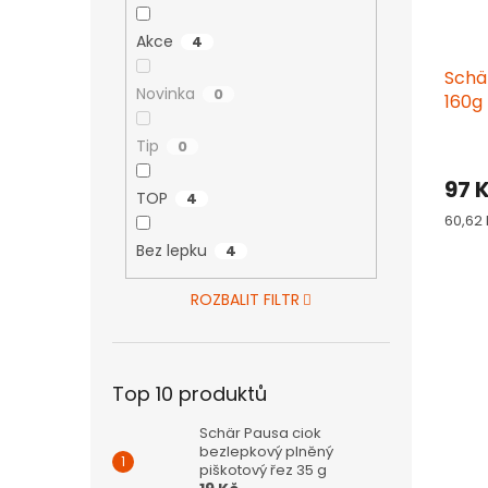
Akce
4
Schä
Novinka
0
160g
Tip
0
97 
TOP
4
Měrn
60,62 
cena:
Bez lepku
4
ROZBALIT FILTR
Top 10 produktů
Schär Pausa ciok
bezlepkový plněný
piškotový řez 35 g