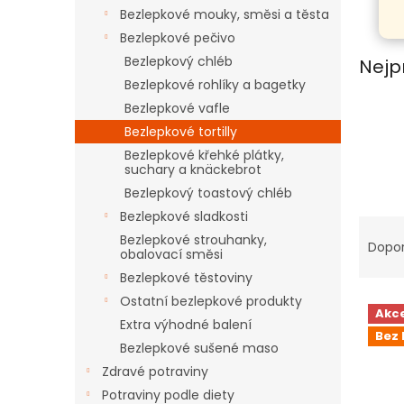
n
Bezlepkové mouky, směsi a těsta
e
Bezlepkové pečivo
l
Bezlepkový chléb
Nejp
Bezlepkové rohlíky a bagetky
Bezlepkové vafle
Bezlepkové tortilly
Bezlepkové křehké plátky,
suchary a knäckebrot
Bezlepkový toastový chléb
Bezlepkové sladkosti
Ř
Bezlepkové strouhanky,
a
Dopo
obalovací směsi
z
Bezlepkové těstoviny
e
V
n
Ostatní bezlepkové produkty
Akc
ý
í
Extra výhodné balení
Bez 
p
p
Bezlepkové sušené maso
i
r
Zdravé potraviny
s
o
Potraviny podle diety
p
d