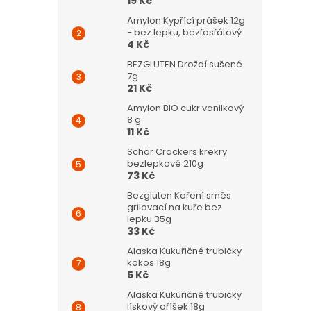
19 Kč
Amylon Kypřící prášek 12g
- bez lepku, bezfosfátový
4 Kč
BEZGLUTEN Droždí sušené
7g
21 Kč
Amylon BIO cukr vanilkový
8 g
11 Kč
Schär Crackers krekry
bezlepkové 210g
73 Kč
Bezgluten Koření směs
grilovací na kuře bez
lepku 35g
33 Kč
Alaska Kukuřičné trubičky
kokos 18g
5 Kč
Alaska Kukuřičné trubičky
lískový oříšek 18g