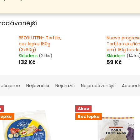
rodávanější
BEZGLUTEN- Tortilla,
Nuevo progres
bez lepku 180g
Tortilla kukuřič
(3x60g)
cm) 181g bez l
Skladem
(21 ks)
Skladem
(14 ks
132 Kč
59 Kč
ručujeme
Nejlevnější
Nejdražší
Nejprodávanější
Abeced
e
Akce
lepku
Bez lepku