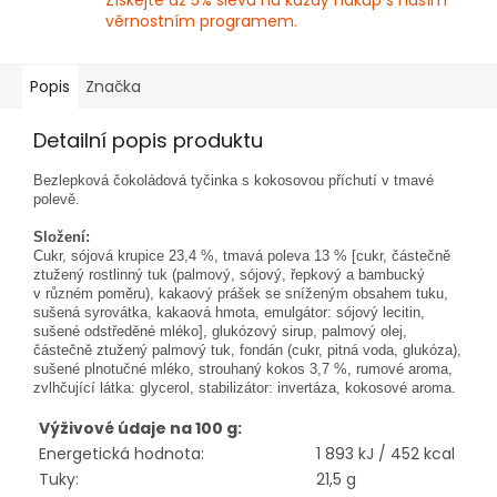
Získejte až 5% slevu na každý nákup s naším
věrnostním programem.
Popis
Značka
Detailní popis produktu
Bezlepková čokoládová tyčinka s kokosovou příchutí v tmavé
polevě.
Složení:
Cukr, sójová krupice 23,4 %, tmavá poleva 13 % [cukr, částečně
ztužený rostlinný tuk (palmový, sójový, řepkový a bambucký
v různém poměru), kakaový prášek se sníženým obsahem tuku,
sušená syrovátka, kakaová hmota, emulgátor: sójový lecitin,
sušené odstředěné mléko], glukózový sirup, palmový olej,
částečně ztužený palmový tuk, fondán (cukr, pitná voda, glukóza),
sušené plnotučné mléko, strouhaný kokos 3,7 %, rumové aroma,
zvlhčující látka: glycerol, stabilizátor: invertáza, kokosové aroma.
Výživové údaje na 100 g:
Energetická hodnota:
1 893 kJ / 452 kcal
Tuky:
21,5 g