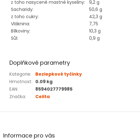
z toho nasycené mastné kyseliny:
9,2 g
Sacharidy:
50,6 g
z toho cukry:
42,3 g
Vláknina:
7,75
Bílkoviny:
10,3 g
Sůl:
0,9 g
Doplňkové parametry
Kategorie
:
Bezlepkové tyčinky
Hmotnost
:
0.09 kg
EAN
:
8594027779985
Značka
:
Celita
Z
á
p
a
Informace pro vás