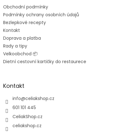
t
Obchodní podmínky
í
Podmínky ochrany osobních údajů
Bezlepkové recepty
Kontakt
Doprava a platba
Rady a tipy
Velkoobchod 📦
Dietní cestovní kartičky do restaurece
Kontakt
info
@
celiakshop.cz
601 101 445
CeliakShop.cz
celiakshop.cz