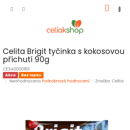
Přejít
NÁKUP
na
obsah
KOŠÍK
Celita Brigit tyčinka s kokosovou
příchutí 90g
CE3400001511
Akce
Bez lepku
Průměrné
Neohodnoceno
Podrobnosti hodnocení
Značka:
Celita
hodnocení
produktu
je
0,0
z
5
hvězdiček.