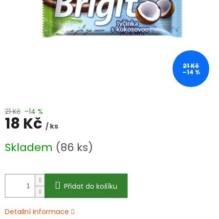
21 Kč
–14 %
21 Kč
–14 %
18 Kč
/ ks
Měrná
Skladem
(86 ks)
cena:
Přidat do košíku
Detailní informace