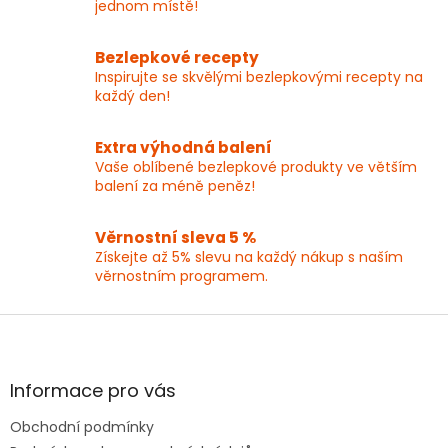
jednom místě!
Bezlepkové recepty
Inspirujte se skvělými bezlepkovými recepty na
každý den!
Extra výhodná balení
Vaše oblíbené bezlepkové produkty ve větším
balení za méně peněz!
Věrnostní sleva 5 %
Získejte až 5% slevu na každý nákup s naším
věrnostním programem.
Z
á
p
a
Informace pro vás
t
Obchodní podmínky
í