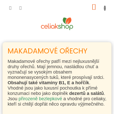
Přejít
NÁKUP
na
obsah
KOŠÍK
MAKADAMOVÉ OŘECHY
Makadamové ořechy patří mezi nejluxusnější
druhy ořechů. Mají jemnou, nasládlou chuť a
vyznačují se vysokým obsahem
mononenasycených tuků, které prospívají srdci.
Obsahují také vitaminy B1, E a hořčík
.
Vhodné jsou jako luxusní pochoutka k přímé
konzumaci nebo jako doplněk
dezertů a salátů
.
Jsou
přirozeně bezlepkové
a vhodné pro celiaky,
kteří si chtějí dopřát něco opravdu výjimečného.