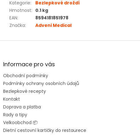
Kategorie
:
Bezlepkové droždí
Hmotnost
:
0.1 kg
EAN
:
8594181851978
Značka
:
Adveni Medical
Z
á
p
a
Informace pro vás
t
Obchodní podmínky
í
Podmínky ochrany osobních údajů
Bezlepkové recepty
Kontakt
Doprava a platba
Rady a tipy
Velkoobchod 📦
Dietní cestovní kartičky do restaurece