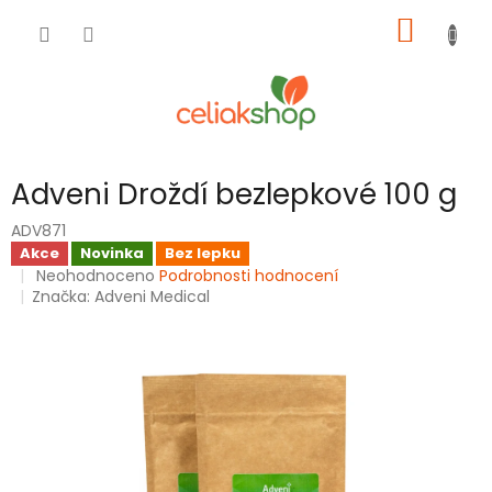
Přejít
NÁKUP
na
obsah
KOŠÍK
Adveni Droždí bezlepkové 100 g
ADV871
Akce
Novinka
Bez lepku
Průměrné
Neohodnoceno
Podrobnosti hodnocení
hodnocení
Značka:
Adveni Medical
produktu
je
0,0
z
5
hvězdiček.