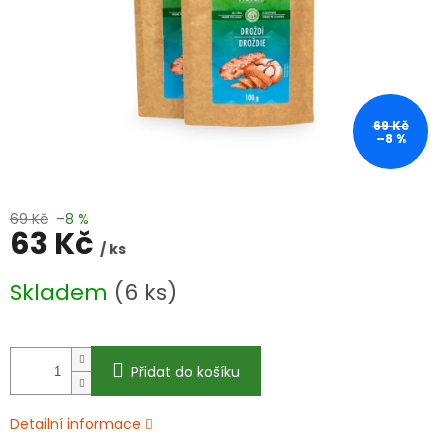
69 Kč
–8 %
69 Kč
–8 %
63 Kč
/ ks
Měrná
Skladem
(6 ks)
cena:
Přidat do košíku
Detailní informace