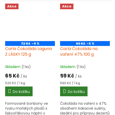
Praktická plastová karta do
Praktická plastová karta do
peněženky pomůže
peněženky pomůže
Akce
Akce
jednoduše vysvětlit dietní
jednoduše vysvětlit dietní
omezení v...
omezení v...
72 Kč
–9 %
63 Kč
–6 %
Carla Čokoláda Laguna
Carla Čokoláda na
Z LÁSKY 125 g
vaření 47% 100 g
Skladem
(1 ks)
Skladem
(1 ks)
65 Kč
59 Kč
/ ks
/ ks
Měrná
Měrná
520 Kč / 1 kg
590 Kč / 1 kg
cena:
cena:
Do košíku
Do košíku
Formované bonbony ve
Čokoláda na vaření s 47%
tvaru mořských plodů s
obsahem kakaové sušiny,
lískooříškovou náplní v
ideální pro přípravu dezertů