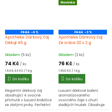
Novinka
mamku.
79 Kč
–6 %
79 Kč
–3 %
Apotheke Dárkový čaj
Apotheke Dárkový čaj
Děkuji 45 g
Ze srdce 20 x 2 g
Skladem
(5 ks)
Skladem
(2 ks)
74 Kč
76 Kč
/ ks
/ ks
Měrná
Měrná
1 644,44 Kč / 1 kg
1 900 Kč / 1 kg
cena:
cena:
Do košíku
Do košíku
Elegantní dárkový čaj
Luxusní dárkové balení
obsahující 4 ovocné
aromatizovaného
příchutě v luxusní krabičce
ovocného čaje s chutí
se zlatými prvky. Perfektní
sladkých hrušek. Obsahuje
dárek pro vyjádření
20 porcovaných