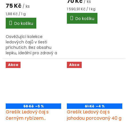
70 Kč
/ ks
produktu
75 Kč
/ ks
je
Měrná
1 590,91 Kč / 1 kg
5,0
Měrná
cena:
1,88 Kč / 1 g
cena:
Do košíku
z
Do košíku
5
hvězdiček.
Osvěžující kolekce
ledových čajů v šesti
příchutích. Bez obsahu
lepku, ideální pro zdravý a
osvěžující nápoj v horkých
dnech.
Akce
Akce
58 Kč
–5 %
61 Kč
–4 %
Grešík Ledový čaj s
Grešík Ledový čaj s
černým rybízem
jahodou porcovaný 40 g
porcovaný 40 g