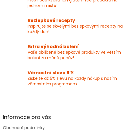
n
í
í
jednom místě!
p
r
v
Bezlepkové recepty
k
Inspirujte se skvělými bezlepkovými recepty na
y
každý den!
v
ý
p
Extra výhodná balení
i
Vaše oblíbené bezlepkové produkty ve větším
s
balení za méně peněz!
u
Věrnostní sleva 5 %
Získejte až 5% slevu na každý nákup s naším
věrnostním programem.
Z
á
p
a
Informace pro vás
t
Obchodní podmínky
í