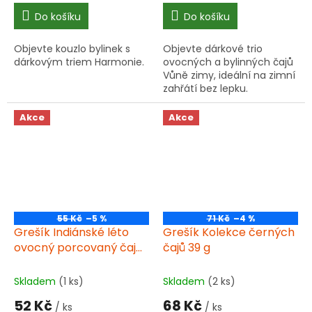
cena:
cena:
Do košíku
Do košíku
Objevte kouzlo bylinek s
Objevte dárkové trio
dárkovým triem Harmonie.
ovocných a bylinných čajů
Vůně zimy, ideální na zimní
zahřátí bez lepku.
Akce
Akce
55 Kč
–5 %
71 Kč
–4 %
Grešík Indiánské léto
Grešík Kolekce černých
ovocný porcovaný čaj
čajů 39 g
40 g (20 x 2,00 g)
Skladem
(1 ks)
Skladem
(2 ks)
52 Kč
68 Kč
/ ks
/ ks