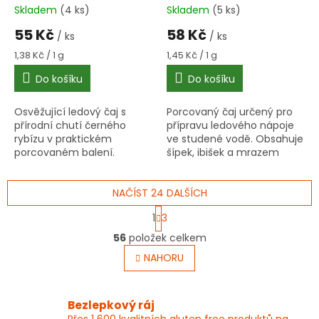
Skladem
(4 ks)
Skladem
(5 ks)
55 Kč
58 Kč
/ ks
/ ks
Měrná
Měrná
1,38 Kč / 1 g
1,45 Kč / 1 g
cena:
cena:
Do košíku
Do košíku
Osvěžující ledový čaj s
Porcovaný čaj určený pro
přírodní chutí černého
přípravu ledového nápoje
rybízu v praktickém
ve studené vodě. Obsahuje
porcovaném balení.
šípek, ibišek a mrazem
Připravuje se jednoduše ve
sušené jahody s přírodním
studené vodě za 8 minut.
jahodovým aromatem.
NAČÍST 24 DALŠÍCH
S
1
3
t
O
r
56
položek celkem
v
á
l
NAHORU
n
á
k
o
d
v
a
Bezlepkový ráj
á
c
Přes 1 600 kvalitních gluten free produktů na