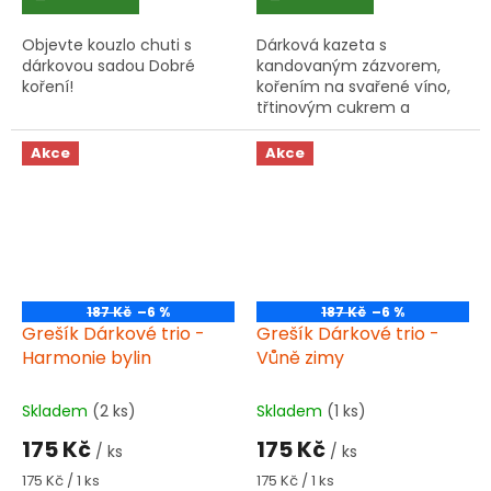
Objevte kouzlo chuti s
Dárková kazeta s
dárkovou sadou Dobré
kandovaným zázvorem,
koření!
kořením na svařené víno,
třtinovým cukrem a
vánočním ovocným čajem
- ideální pro vánoční
Akce
Akce
atmosféru bez lepku.
187 Kč
–6 %
187 Kč
–6 %
Grešík Dárkové trio -
Grešík Dárkové trio -
Harmonie bylin
Vůně zimy
Skladem
(2 ks)
Skladem
(1 ks)
175 Kč
175 Kč
/ ks
/ ks
Měrná
Měrná
175 Kč / 1 ks
175 Kč / 1 ks