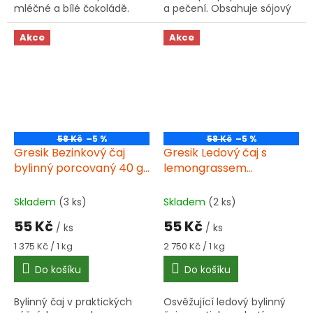
mléčné a bílé čokoládě.
a pečení. Obsahuje sójový
Luxusní pochoutka pro
lecitin, může obsahovat
romantické chvíle.
mléko a ořechy.
Akce
Akce
58 Kč
–5 %
58 Kč
–5 %
Gresik Bezinkový čaj
Gresik Ledový čaj s
bylinný porcovaný 40 g
lemongrassem
(20 x 2,00 g)
porcovaný 20 g (20 x
1,00 g)
Skladem
(3 ks)
Skladem
(2 ks)
55 Kč
55 Kč
/ ks
/ ks
Měrná
Měrná
1 375 Kč / 1 kg
2 750 Kč / 1 kg
cena:
cena:
Do košíku
Do košíku
Bylinný čaj v praktických
Osvěžující ledový bylinný