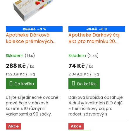
299 Kč
–3 %
79 Kč
–6 %
Apotheke Dárková
Apotheke Dárkový čaj
kolekce prémiových
BIO pro maminku 20
čajů 10x9ks
sáčků 4x5 sáčků
Skladem
(1 ks)
Skladem
(2 ks)
288 Kč
74 Kč
/ ks
/ ks
Měrná
Měrná
1 523,81 Kč / 1 kg
2 349,21 Kč / 1 kg
cena:
cena:
Do košíku
Do košíku
Užijte si jedinečné ovocné i
Dárková krabička obsahuje
pravé čaje v dárkové
4 druhy kvalitních BIO čajů
kazetě s 10 různými
- heřmánkový čaj pro
variantami a 90 sáčky.
radost, zázvorový s
citrónem, rakytníkový s
pomerančem a zelený čaj.
Akce
Akce
Ideální dárek pro každou