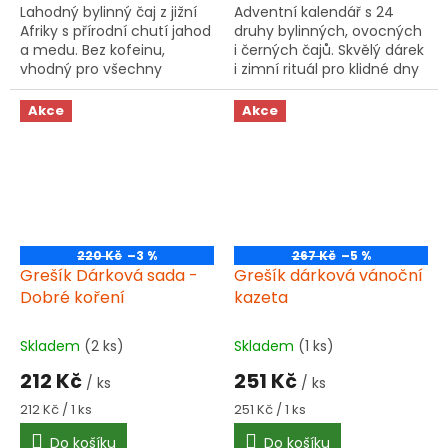
Lahodný bylinný čaj z jižní
Adventní kalendář s 24
Afriky s přírodní chutí jahod
druhy bylinných, ovocných
a medu. Bez kofeinu,
i černých čajů. Skvělý dárek
vhodný pro všechny
i zimní rituál pro klidné dny
generace.
plné chutí.
Akce
Akce
220 Kč
–3 %
267 Kč
–5 %
Grešík Dárková sada -
Grešík dárková vánoční
Dobré koření
kazeta
Skladem
(2 ks)
Skladem
(1 ks)
212 Kč
251 Kč
/ ks
/ ks
Měrná
Měrná
212 Kč / 1 ks
251 Kč / 1 ks
cena:
cena:
Do košíku
Do košíku