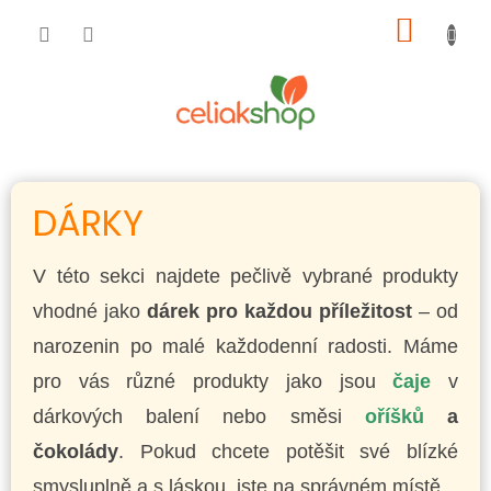
Přejít
NÁKUP
na
obsah
KOŠÍK
DÁRKY
V této sekci najdete pečlivě vybrané produkty
vhodné jako
dárek pro každou příležitost
– od
narozenin po malé každodenní radosti. Máme
pro vás různé produkty jako jsou
čaje
v
dárkových balení nebo směsi
oříšků
a
čokolády
. Pokud chcete potěšit své blízké
smysluplně a s láskou, jste na správném místě.