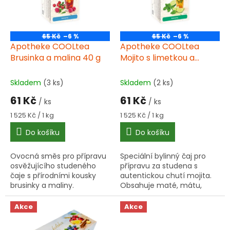
s
ů
p
r
o
65 Kč
–6 %
65 Kč
–6 %
d
Apotheke COOLtea
Apotheke COOLtea
u
Brusinka a malina 40 g
Mojito s limetkou a
k
mátou čaj 20x2 g
t
Skladem
(3 ks)
Skladem
(2 ks)
ů
61 Kč
61 Kč
/ ks
/ ks
Měrná
Měrná
1 525 Kč / 1 kg
1 525 Kč / 1 kg
cena:
cena:
Do košíku
Do košíku
Ovocná směs pro přípravu
Speciální bylinný čaj pro
osvěžujícího studeného
přípravu za studena s
čaje s přírodními kousky
autentickou chutí mojita.
brusinky a maliny.
Obsahuje maté, mátu,
Obsahuje ibišek, jablko,
zázvor a přírodní aroma
ostružinový list a šípek.
limetky. Rychlá příprava,
Akce
Akce
osvěžující chuť.