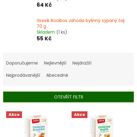
64 Kč
Gresik Rooibos Jahoda bylinný sypaný čaj
70 g
Skladem
(1 ks)
55 Kč
Ř
a
Doporučujeme
Nejlevnější
Nejdražší
z
e
Nejprodávanější
Abecedně
n
í
p
OTEVŘÍT FILTR
r
o
V
Akce
Akce
d
ý
u
p
k
i
t