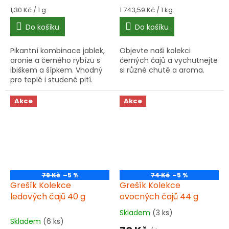
Měrná
Měrná
1,30 Kč / 1 g
1 743,59 Kč / 1 kg
cena:
cena:
Do košíku
Do košíku
Pikantní kombinace jablek,
Objevte naši kolekci
aronie a černého rybízu s
černých čajů a vychutnejte
ibiškem a šípkem. Vhodný
si různé chutě a aroma.
pro teplé i studené pití.
Jeden sáček na 1/4 l vody.
Akce
Akce
79 Kč
–5 %
74 Kč
–5 %
Grešík Kolekce
Grešík Kolekce
ledových čajů 40 g
ovocných čajů 44 g
Skladem
(3 ks)
Průměrné
Skladem
(6 ks)
hodnocení