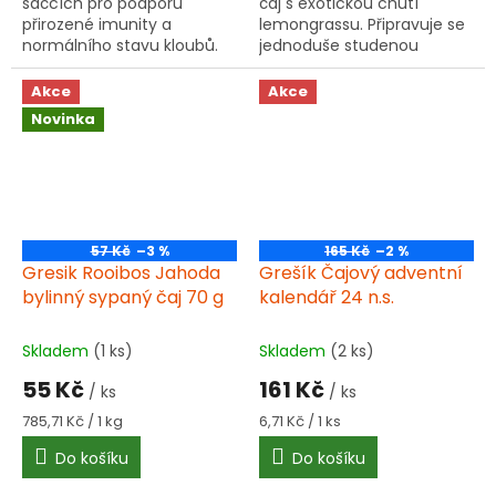
sáčcích pro podporu
čaj s exotickou chutí
přirozené imunity a
lemongrassu. Připravuje se
normálního stavu kloubů.
jednoduše studenou
Obsahuje plody a květy
vodou, ideální pro horké
černého bezu, šípek a další
letní dny.
Akce
Akce
bylinky podle tradiční
Novinka
receptury...
57 Kč
–3 %
165 Kč
–2 %
Gresik Rooibos Jahoda
Grešík Čajový adventní
bylinný sypaný čaj 70 g
kalendář 24 n.s.
Skladem
(1 ks)
Skladem
(2 ks)
55 Kč
161 Kč
/ ks
/ ks
Měrná
Měrná
785,71 Kč / 1 kg
6,71 Kč / 1 ks
cena:
cena:
Do košíku
Do košíku