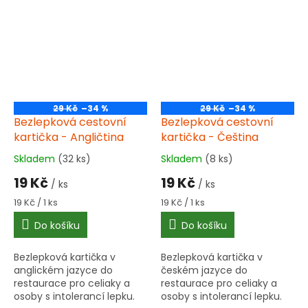
vděčnosti a pozornosti.
nálevových sáčků. Složen z
přírodních surovin – šípku,
ibišku, rakytníku,...
29 Kč
–34 %
29 Kč
–34 %
Bezlepková cestovní
Bezlepková cestovní
kartička - Angličtina
kartička - Čeština
Skladem
(32 ks)
Skladem
(8 ks)
Průměrné
Průměrné
hodnocení
hodnocení
19 Kč
19 Kč
/ ks
/ ks
produktu
produktu
je
je
Měrná
Měrná
19 Kč / 1 ks
19 Kč / 1 ks
5,0
5,0
cena:
cena:
Do košíku
Do košíku
z
z
5
5
hvězdiček.
hvězdiček.
Bezlepková kartička v
Bezlepková kartička v
anglickém jazyce do
českém jazyce do
restaurace pro celiaky a
restaurace pro celiaky a
osoby s intolerancí lepku.
osoby s intolerancí lepku.