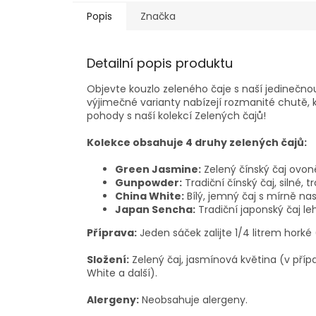
Popis
Značka
Detailní popis produktu
Objevte kouzlo zeleného čaje s naší jedinečnou 
výjimečné varianty nabízejí rozmanité chutě, k
pohody s naší kolekcí Zelených čajů!
Kolekce obsahuje 4 druhy zelených čajů:
Green Jasmine:
Zelený čínský čaj ovon
Gunpowder:
Tradiční čínský čaj, silné, t
China White:
Bílý, jemný čaj s mírně n
Japan Sencha:
Tradiční japonský čaj leh
Příprava:
Jeden sáček zalijte 1/4 litrem hork
Složení:
Zelený čaj, jasmínová květina (v pří
White a další).
Alergeny:
Neobsahuje alergeny.