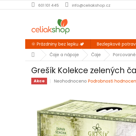
Přejít
601 101 445
info@celiakshop.cz
na
obsah
🌞 Prázdniny bez lepku 🏕️
Bezlepkové potrav
Domů
Čaje a nápoje
Čaje
Porcované
Grešík Kolekce zelených ča
Průměrné
Neohodnoceno
Podrobnosti hodnocen
Akce
hodnocení
produktu
je
0,0
z
5
hvězdiček.