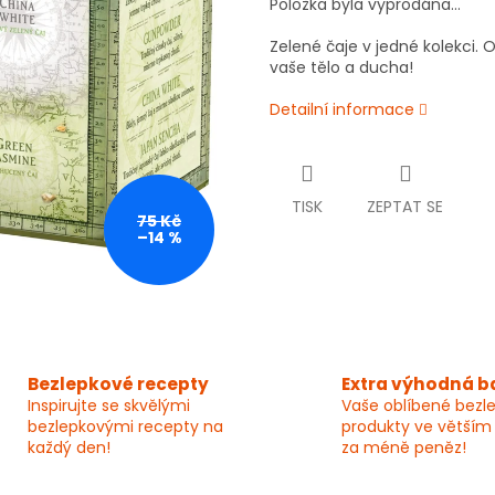
Položka byla vyprodána…
Zelené čaje v jedné kolekci.
vaše tělo a ducha!
Detailní informace
TISK
ZEPTAT SE
75 Kč
–14 %
Bezlepkové recepty
Extra výhodná b
Inspirujte se skvělými
Vaše oblíbené bezl
bezlepkovými recepty na
produkty ve větším
každý den!
za méně peněz!