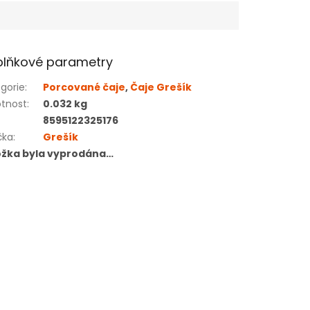
lňkové parametry
gorie
:
Porcované čaje
,
Čaje Grešík
tnost
:
0.032 kg
8595122325176
čka
:
Grešík
ožka byla vyprodána…