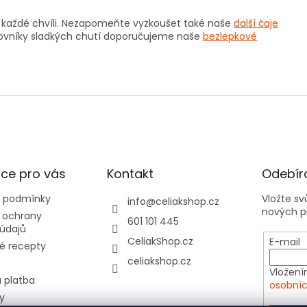
v každé chvíli. Nezapomeňte vyzkoušet také naše
další čaje
ilovníky sladkých chutí doporučujeme naše
bezlepkové
ce pro vás
Kontakt
Odebíra
 podmínky
Vložte s
info
@
celiakshop.cz
nových p
 ochrany
601 101 445
údajů
CeliakShop.cz
E-mail
é recepty
celiakshop.cz
Vložení
 platba
osobníc
y