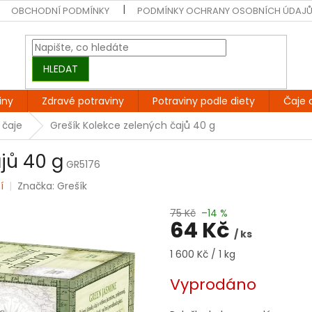
OBCHODNÍ PODMÍNKY
PODMÍNKY OCHRANY OSOBNÍCH ÚDAJ
HLEDAT
iny
Zdravé potraviny
Potraviny podle diety
Čaje 
 čaje
Grešík Kolekce zelených čajů 40 g
jů 40 g
GR5176
í
Značka:
Grešík
75 Kč
–14 %
64 Kč
/ ks
Měrná
1 600 Kč / 1 kg
cena:
Vyprodáno