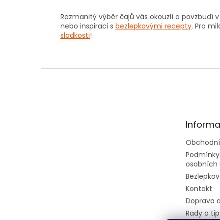
Rozmanitý výběr čajů vás okouzlí a povzbudí 
nebo inspiraci s
bezlepkovými recepty
. Pro m
sladkosti
!
Z
á
p
a
t
Informa
í
Obchodní
Podmínky
osobních 
Bezlepkov
Kontakt
Doprava a
Rady a tip