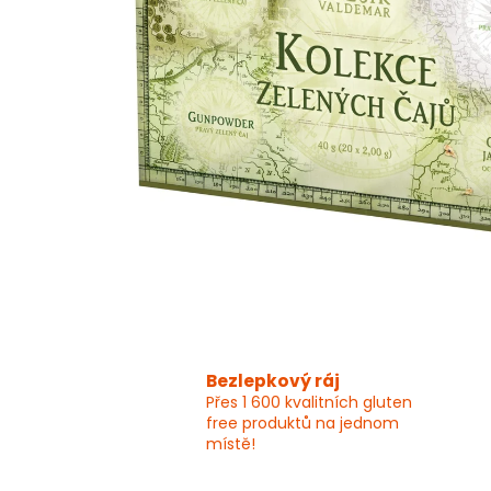
Bezlepkový ráj
Přes 1 600 kvalitních gluten
free produktů na jednom
místě!