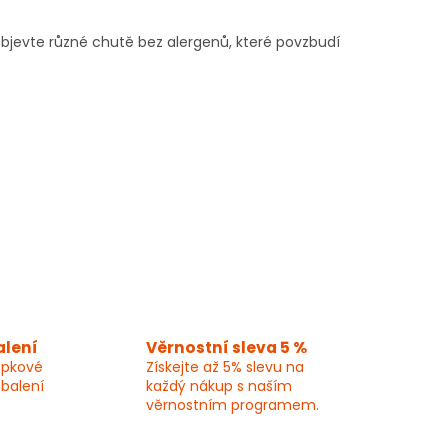
 Objevte různé chutě bez alergenů, které povzbudí
alení
Věrnostní sleva 5 %
epkové
Získejte až 5% slevu na
 balení
každý nákup s naším
věrnostním programem.