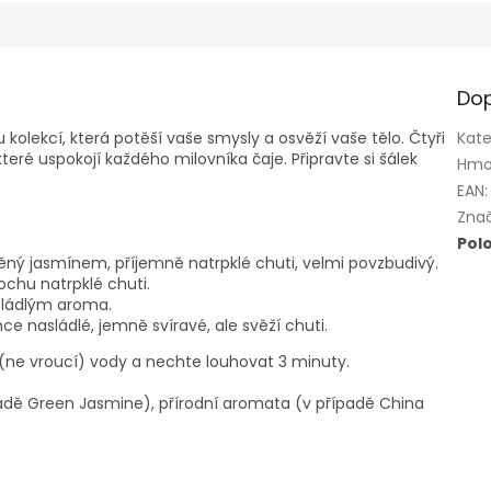
Dop
kolekcí, která potěší vaše smysly a osvěží vaše tělo. Čtyři
Kate
teré uspokojí každého milovníka čaje. Připravte si šálek
Hmo
EAN
:
Zna
Pol
ěný jasmínem, příjemně natrpklé chuti, velmi povzbudivý.
rochu natrpklé chuti.
asládlým aroma.
ce nasládlé, jemně svíravé, ale svěží chuti.
é (ne vroucí) vody a nechte louhovat 3 minuty.
padě Green Jasmine), přírodní aromata (v případě China