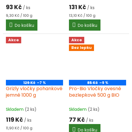
93 Kč
131 Kč
/ ks
/ ks
Měrná
Měrná
9,30 Kč / 100 g
13,10 Kč / 100 g
cena:
cena:
Do košíku
Do košíku
Akce
Akce
Bez lepku
129 Kč
–7 %
85 Kč
–9 %
Grizly vločky pohankové
Pro-Bio Vločky ovesné
jemné 1000 g
bezlepkové 500 g BIO
Skladem
(2 ks)
Skladem
(2 ks)
119 Kč
77 Kč
/ ks
/ ks
Měrná
11,90 Kč / 100 g
Do košíku