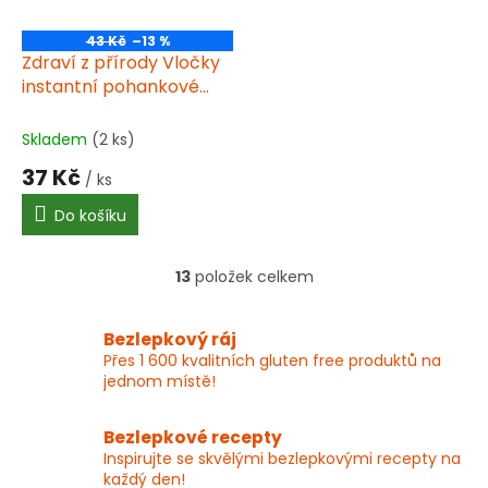
43 Kč
–13 %
Zdraví z přírody Vločky
instantní pohankové
300g
Skladem
(2 ks)
37 Kč
/ ks
Do košíku
13
položek celkem
O
v
l
Bezlepkový ráj
á
Přes 1 600 kvalitních gluten free produktů na
d
jednom místě!
a
c
í
Bezlepkové recepty
p
Inspirujte se skvělými bezlepkovými recepty na
r
každý den!