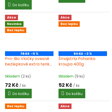
cena:
Do košíku
Akce
Akce
Novinka
Bez lepku
Bez lepku
76 Kč
–5 %
54 Kč
–3 %
Pro-Bio Vločky ovesné
Šmajstrla Pohanka
bezlepkové extra tenké
kroupa 400g
a křehké 500 g BIO
Skladem
(2 ks)
Skladem
(9 ks)
72 Kč
52 Kč
/ ks
/ ks
Do košíku
Do košíku
Bez lepku
Akce