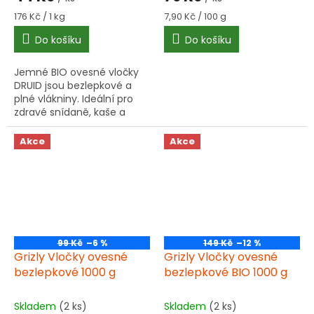
Měrná
Měrná
176 Kč / 1 kg
7,90 Kč / 100 g
cena:
cena:
Do košíku
Do košíku
Jemné BIO ovesné vločky
DRUID jsou bezlepkové a
plné vlákniny. Ideální pro
zdravé snídaně, kaše a
pečení. Vyzkoušejte je
dnes!
Akce
Akce
99 Kč
–6 %
149 Kč
–12 %
Grizly Vločky ovesné
Grizly Vločky ovesné
bezlepkové 1000 g
bezlepkové BIO 1000 g
Skladem
(2 ks)
Skladem
(2 ks)