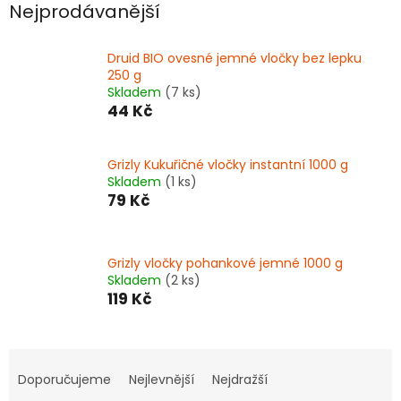
Nejprodávanější
Druid BIO ovesné jemné vločky bez lepku
250 g
Skladem
(7 ks)
44 Kč
Grizly Kukuřičné vločky instantní 1000 g
Skladem
(1 ks)
79 Kč
Grizly vločky pohankové jemné 1000 g
Skladem
(2 ks)
119 Kč
Ř
a
Doporučujeme
Nejlevnější
Nejdražší
z