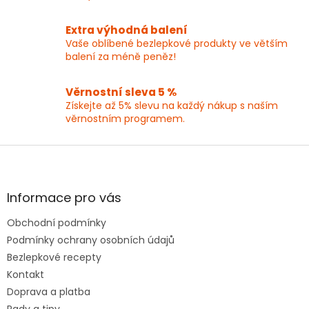
v
k
y
Extra výhodná balení
v
Vaše oblíbené bezlepkové produkty ve větším
ý
balení za méně peněz!
p
i
Věrnostní sleva 5 %
s
Získejte až 5% slevu na každý nákup s naším
u
věrnostním programem.
Z
á
p
a
Informace pro vás
t
Obchodní podmínky
í
Podmínky ochrany osobních údajů
Bezlepkové recepty
Kontakt
Doprava a platba