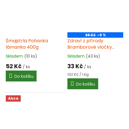
36 Kč
–8 %
Šmajstrla Pohanka
Zdraví z přírody
lámanka 400g
Bramborové vločky
250g
Skladem
(10 ks)
Skladem
(43 ks)
Průměrné
Průměrné
hodnocení
hodnocení
52 Kč
33 Kč
/ ks
/ ks
produktu
produktu
je
je
Měrná
132 Kč / 1 kg
Do košíku
3,0
3,6
cena:
Do košíku
z
z
5
5
hvězdiček.
hvězdiček.
Akce