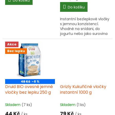
Do košíku
cena:
Do košíku
Instantní bezlepkové vločky
s jemnou konzistencí.
Vhodné na snídani, do
jogurtu nebo jako surovina
při pečení. Více informací ▾
Akce
Bez lepku
48 Kč
–8 %
Druid BIO ovesné jemné
Grizly Kukuřičné vločky
vločky bez lepku 250 g
instantní 1000 g
Skladem
(7 ks)
Skladem
(1 ks)
44 Kč
79 Kč
/ ks
/ ks