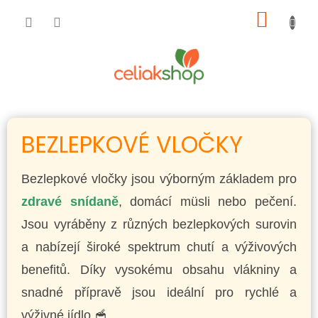
Přejít
NÁKUP
na
obsah
KOŠÍK
BEZLEPKOVÉ VLOČKY
Bezlepkové vločky jsou výborným základem pro
zdravé snídaně
, domácí müsli nebo pečení.
Jsou vyráběny z různých bezlepkových surovin
a nabízejí široké spektrum chutí a výživových
benefitů. Díky vysokému obsahu vlákniny a
snadné přípravě jsou ideální pro rychlé a
výživné jídlo 🥣