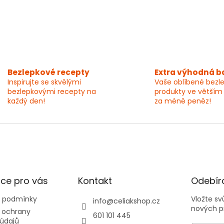
Bezlepkové recepty
Extra výhodná b
Inspirujte se skvělými
Vaše oblíbené bezl
bezlepkovými recepty na
produkty ve větším
každý den!
za méně peněz!
ce pro vás
Kontakt
Odebíra
 podmínky
Vložte s
info
@
celiakshop.cz
nových p
 ochrany
601 101 445
údajů