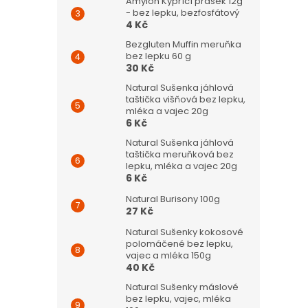
Amylon Kypřící prášek 12g
- bez lepku, bezfosfátový
4 Kč
Bezgluten Muffin meruňka
bez lepku 60 g
30 Kč
Natural Sušenka jáhlová
taštička višňová bez lepku,
mléka a vajec 20g
6 Kč
Natural Sušenka jáhlová
taštička meruňková bez
lepku, mléka a vajec 20g
6 Kč
Natural Burisony 100g
27 Kč
Natural Sušenky kokosové
polomáčené bez lepku,
vajec a mléka 150g
40 Kč
Natural Sušenky máslové
bez lepku, vajec, mléka