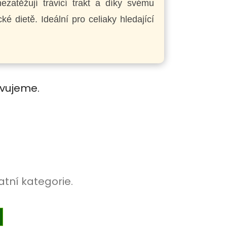
nezatěžují trávicí trakt a díky svému
é dietě. Ideální pro celiaky hledající
avujeme.
atní kategorie.