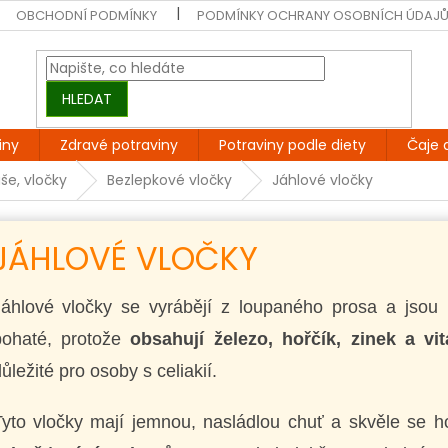
OBCHODNÍ PODMÍNKY
PODMÍNKY OCHRANY OSOBNÍCH ÚDAJ
HLEDAT
iny
Zdravé potraviny
Potraviny podle diety
Čaje 
še, vločky
Bezlepkové vločky
Jáhlové vločky
JÁHLOVÉ VLOČKY
Jáhlové vločky se vyrábějí z loupaného prosa a jsou 
bohaté, protože
obsahují železo, hořčík, zinek a v
ůležité pro osoby s celiakií.
Tyto vločky mají jemnou, nasládlou chuť a skvěle se 