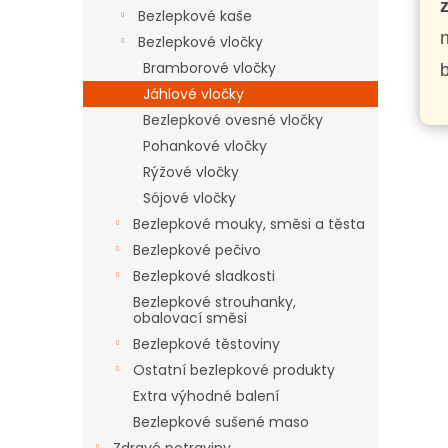
n
Bezlepkové kaše
e
n
Bezlepkové vločky
l
Bramborové vločky
b
Jáhlové vločky
Bezlepkové ovesné vločky
Pohankové vločky
Rýžové vločky
Sójové vločky
Bezlepkové mouky, směsi a těsta
Bezlepkové pečivo
Bezlepkové sladkosti
Bezlepkové strouhanky,
obalovací směsi
Bezlepkové těstoviny
Ostatní bezlepkové produkty
Extra výhodné balení
Bezlepkové sušené maso