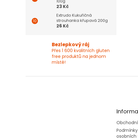
100g
23 Kč
Extrudo Kukuřičná
strouhanka křupavá 200g
26 Kč
Bezlepkový ráj
Přes 1 600 kvalitních gluten
free produktů na jednom
místě!
Z
á
p
a
t
Informa
í
Obchodní
Podmínky
osobních 