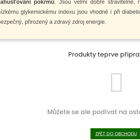
zahušťování pokrmů
. Jsou velmi dobře stravitelné, 
ízkému glykemickému indexu jsou vhodné i při diabetick
ezpečný, přirozený a zdravý zdroj energie.
Produkty teprve připr
Můžete se ale podívat na ost
ZPĚT DO OBCHODU