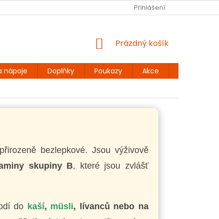
Ů
BEZLEPKOVÉ RECEPTY
KONTAKT
Přihlášení
DOPRAVA A PLATBA
NÁKUPNÍ
Prázdný košík
KOŠÍK
a nápoje
Doplňky
Poukazy
Akce
Dárky
přirozeně bezlepkové. Jsou výživově
itaminy skupiny B
, které jsou zvlášť
hodí do
kaší
,
müsli
, lívanců nebo na