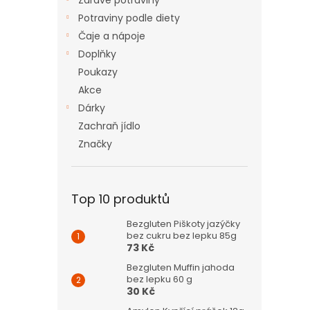
Zdravé potraviny
Potraviny podle diety
Čaje a nápoje
Doplňky
Poukazy
Akce
Dárky
Zachraň jídlo
Značky
Top 10 produktů
Bezgluten Piškoty jazýčky
bez cukru bez lepku 85g
73 Kč
Bezgluten Muffin jahoda
bez lepku 60 g
30 Kč