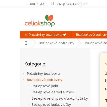
Přejít
601 101 445
info@celiakshop.cz
na
obsah
🌞 Prázdniny bez lepku 🏕️
Bezlepkové potrav
Domů
Bezlepkové potraviny
Bezlepkové ka
P
o
Přeskočit
s
Kategorie
kategorie
t
r
Prázdniny bez lepku
a
Bezlepkové potraviny
n
Bezlepková jídla
n
d
í
Bezlepkové cereálie, müsli
p
Bezlepkové chipsy, křupky, tyčinky
a
Bezlepkové kaše, vločky