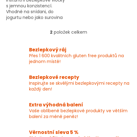
Instantní bezlepkové vločky
s jemnou konzistencí.
Vhodné na snídani, do
jogurtu nebo jako surovina
při pečení. Více informací ▾
2
položek celkem
O
v
l
Bezlepkový ráj
á
Přes 1 600 kvalitních gluten free produktů na
d
jednom místě!
a
c
í
Bezlepkové recepty
p
Inspirujte se skvělými bezlepkovými recepty na
r
každý den!
v
k
y
Extra výhodná balení
v
Vaše oblíbené bezlepkové produkty ve větším
ý
balení za méně peněz!
p
i
Věrnostní sleva 5 %
s