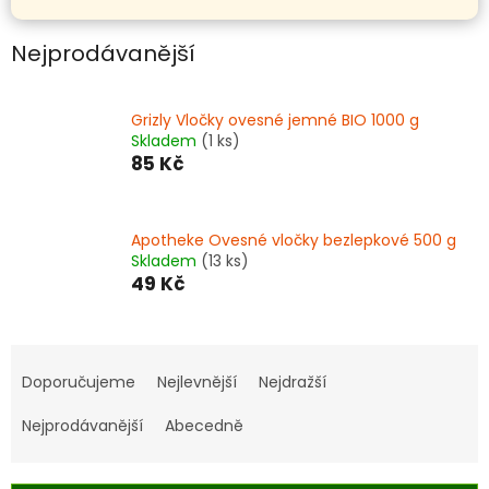
Nejprodávanější
Grizly Vločky ovesné jemné BIO 1000 g
Skladem
(1 ks)
85 Kč
Apotheke Ovesné vločky bezlepkové 500 g
Skladem
(13 ks)
49 Kč
Ř
a
Doporučujeme
Nejlevnější
Nejdražší
z
e
Nejprodávanější
Abecedně
n
í