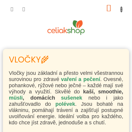
Přejít
NÁKUP
na
obsah
KOŠÍK
VLOČKY🌾
Vločky jsou základní a přesto velmi všestrannou
surovinou pro zdravé
vaření a pečení
. Ovesné,
pohankové, rýžové nebo ječné – každé mají své
výhody a využití. Skvělé do
kaší, smoothie,
müsli
, domácích
sušenek
nebo i jako
zahušťovadlo do
polévek
. Jsou bohaté na
vlákninu, pomáhají trávení a zajišťují postupné
uvolňování energie. Ideální volba pro každého,
kdo chce jíst zdravě, jednoduše a s chutí.