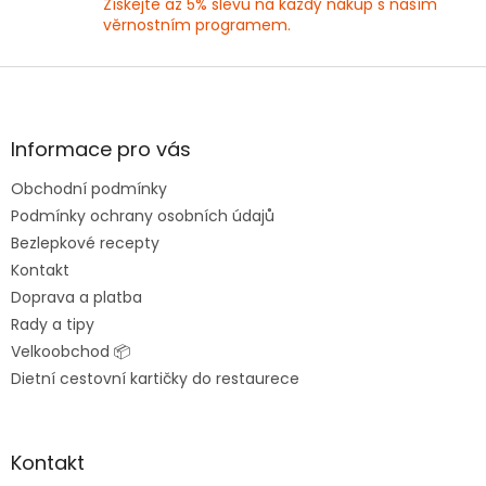
Získejte až 5% slevu na každý nákup s naším
u
věrnostním programem.
Z
á
p
a
Informace pro vás
t
Obchodní podmínky
í
Podmínky ochrany osobních údajů
Bezlepkové recepty
Kontakt
Doprava a platba
Rady a tipy
Velkoobchod 📦
Dietní cestovní kartičky do restaurece
Kontakt