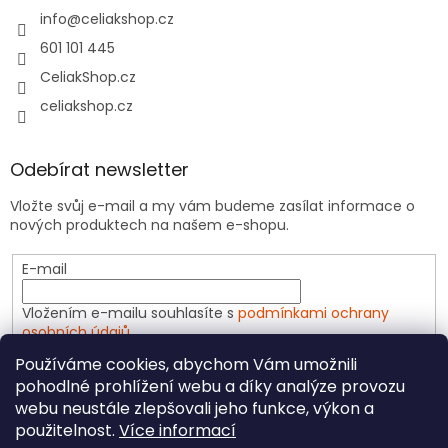
info
@
celiakshop.cz
601 101 445
CeliakShop.cz
celiakshop.cz
Odebírat newsletter
Vložte svůj e-mail a my vám budeme zasílat informace o
nových produktech na našem e-shopu.
E-mail
Vložením e-mailu souhlasíte s
podmínkami ochrany
osobních údajů
Používáme cookies, abychom Vám umožnili
PŘIHLÁSIT SE
pohodlné prohlížení webu a díky analýze provozu
webu neustále zlepšovali jeho funkce, výkon a
použitelnost.
Více informací