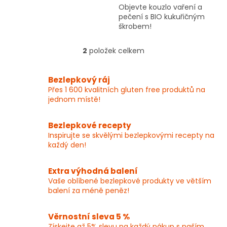
Objevte kouzlo vaření a
pečení s BIO kukuřičným
škrobem!
2
položek celkem
O
v
l
Bezlepkový ráj
á
Přes 1 600 kvalitních gluten free produktů na
d
jednom místě!
a
c
í
Bezlepkové recepty
p
Inspirujte se skvělými bezlepkovými recepty na
r
každý den!
v
k
y
Extra výhodná balení
v
Vaše oblíbené bezlepkové produkty ve větším
ý
balení za méně peněz!
p
i
Věrnostní sleva 5 %
s
Získejte až 5% slevu na každý nákup s naším