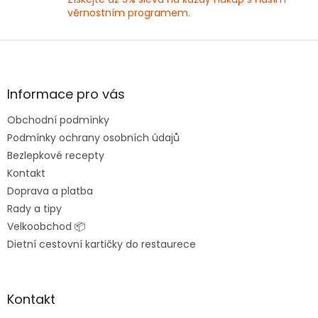
u
věrnostním programem.
Z
á
p
a
Informace pro vás
t
Obchodní podmínky
í
Podmínky ochrany osobních údajů
Bezlepkové recepty
Kontakt
Doprava a platba
Rady a tipy
Velkoobchod 📦
Dietní cestovní kartičky do restaurece
Kontakt