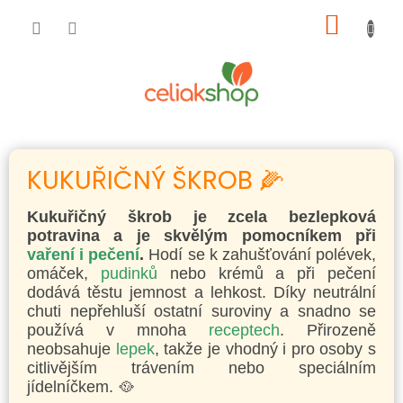
Přejít
NÁKUP
na
obsah
KOŠÍK
KUKUŘIČNÝ ŠKROB 🌽
Kukuřičný škrob je zcela bezlepková
potravina a je skvělým pomocníkem při
vaření i pečení
.
Hodí se k zahušťování polévek,
omáček,
pudinků
nebo krémů a při pečení
dodává těstu jemnost a lehkost. Díky neutrální
chuti nepřehluší ostatní suroviny a snadno se
používá v mnoha
receptech
. Přirozeně
neobsahuje
lepek
, takže je vhodný i pro osoby s
citlivějším trávením nebo speciálním
jídelníčkem. 🥘