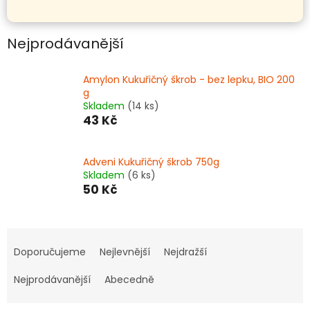
Nejprodávanější
Amylon Kukuřičný škrob - bez lepku, BIO 200
g
Skladem
(14 ks)
43 Kč
Adveni Kukuřičný škrob 750g
Skladem
(6 ks)
50 Kč
Ř
a
Doporučujeme
Nejlevnější
Nejdražší
z
e
Nejprodávanější
Abecedně
n