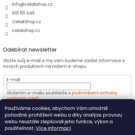
info
@
celiakshop.cz
601 101 445
CeliakShop.cz
celiakshop.cz
Odebírat newsletter
Vložte svůj e-mail a my vám budeme zasílat informace o
nových produktech na našem e-shopu.
E-mail
Vložením e-mailu souhlasíte s
podmínkami ochrany
osobních údajů
Používáme cookies, abychom Vám umožnili
PŘIHLÁSIT SE
pohodlné prohlížení webu a díky analýze provozu
webu neustále zlepšovali jeho funkce, výkon a
použitelnost.
Více informací