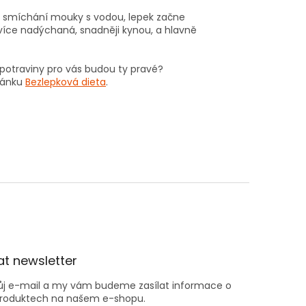
e smíchání mouky s vodou, lepek začne
 více nadýchaná, snadněji kynou, a hlavně
 potraviny pro vás budou ty pravé?
lánku
Bezlepková dieta
.
t newsletter
vůj e-mail a my vám budeme zasílat informace o
roduktech na našem e-shopu.