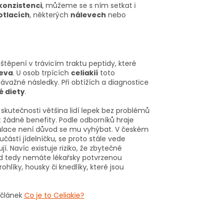
konzistenci
, můžeme se s ním setkat i
otlacích
, některých
nálevech
nebo
 štěpení v trávicím traktu peptidy, které
řeva
. U osob trpících
celiakií
toto
ávažné následky. Při obtížích a diagnostice
é diety
.
 skutečnosti většina lidí lepek bez problémů
 žádné benefity. Podle odborníků hraje
populace není důvod se mu vyhýbat. V českém
částí jídelníčku, se proto stále vede
jí.
Navíc existuje riziko, že zbytečné
kud tedy nemáte lékařsky potvrzenou
rohlíky, housky či knedlíky
, které jsou
a článek
Co je to Celiakie?