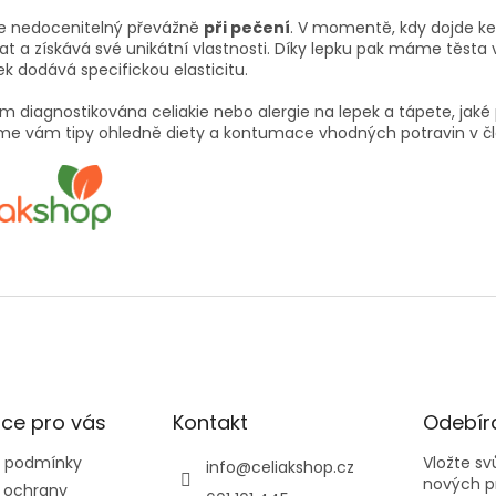
je nedocenitelný převážně
při pečení
. V momentě, kdy dojde k
at a získává své unikátní vlastnosti. Díky lepku pak máme těsta
ek dodává specifickou elasticitu.
m diagnostikována celiakie nebo alergie na lepek a tápete, jaké
íme vám tipy ohledně diety a kontumace vhodných potravin v č
ce pro vás
Kontakt
Odebíra
 podmínky
Vložte s
info
@
celiakshop.cz
nových p
 ochrany