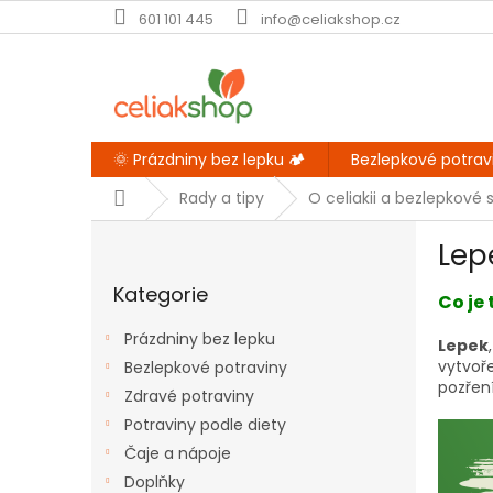
Přejít
601 101 445
info@celiakshop.cz
na
obsah
🌞 Prázdniny bez lepku 🏕️
Bezlepkové potrav
Domů
Rady a tipy
O celiakii a bezlepkové 
P
Lep
o
Přeskočit
s
Kategorie
kategorie
Co je 
t
r
Prázdniny bez lepku
Lepek
a
vytvoř
Bezlepkové potraviny
n
pozření
Zdravé potraviny
n
í
Potraviny podle diety
p
Čaje a nápoje
a
Doplňky