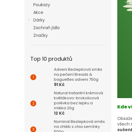
n
Poukazy
e
Akce
l
Dárky
Zachraň jídlo
Značky
Top 10 produktů
Adveni Bezlepková směs
na pečení Breads &
baguettes adveni 750g
91 Kč
Natural Instantní krémová
květákovo-brokolicová
polévka bez lepku a
Kde v
mléka 20g
12 Kč
Obsaže
Nominal Bezlepková směs
všech
na chléb s chia semínky
sušen
500g