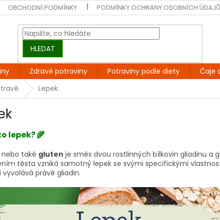
OBCHODNÍ PODMÍNKY
PODMÍNKY OCHRANY OSOBNÍCH ÚDAJ
HLEDAT
iny
Zdravé potraviny
Potraviny podle diety
Čaje 
stravě
Lepek
ek
to lepek? 🌾
, nebo také
gluten
je směs dvou rostlinných bílkovin gliadinu a 
ením těsta vzniká samotný lepek se svými specifickými vlastno
 vyvolává právě gliadin.