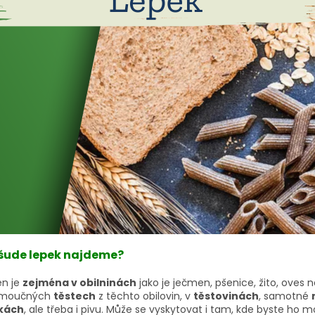
šude lepek najdeme?
n je
zejména v obilninách
jako je ječmen, pšenice, žito, oves
 moučných
těstech
z těchto obilovin, v
těstovinách
, samotné
kách
, ale třeba i pivu. Může se vyskytovat i tam, kde byste ho 