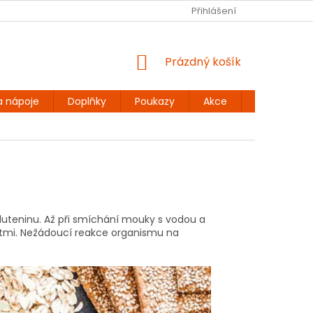
Ů
BEZLEPKOVÉ RECEPTY
KONTAKT
Přihlášení
DOPRAVA A PLATBA
NÁKUPNÍ
Prázdný košík
KOŠÍK
a nápoje
Doplňky
Poukazy
Akce
Dárky
gluteninu. Až při smíchání mouky s vodou a
stmi. Nežádoucí reakce organismu na