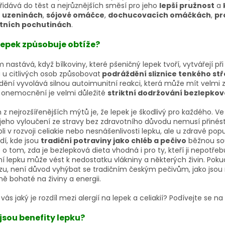
řidává do těst a nejrůznějších směsí pro jeho
lepší pružnost
a
v
uzeninách
,
sójové omáčce
,
dochucovacích omáčkách
,
pr
ntních pochutinách
.
lepek způsobuje obtíže?
 nastává, když bílkoviny, které pšeničný lepek tvoří, vytvářejí při
u citlivých osob způsobovat
podráždění sliznice tenkého st
ění vyvolává silnou autoimunitní reakci, která může mít velmi z
 onemocnění je velmi důležité
striktní dodržování bezlepkov
z nejrozšířenějších mýtů je, že lepek je škodlivý pro každého. Ve
 jeho vyloučení ze stravy bez zdravotního důvodu nemusí přinést
oli v rozvoji celiakie nebo nesnášenlivosti lepku, ale u zdravé 
dí, kde jsou
tradiční potraviny jako chléb a pečivo
běžnou sou
 o tom, zda je bezlepková dieta vhodná i pro ty, kteří ji nepotřebu
ní lepku může vést k nedostatku vlákniny a některých živin. Po
zu, není důvod vyhýbat se tradičním českým pečivům, jako jsou
ně bohaté na živiny a energii.
vás jaký je rozdíl mezi alergií na lepek a celiakií? Podívejte se n
jsou benefity lepku?