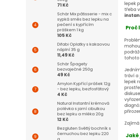
lepek p
71 Kč
třeba 
Schär Mix pâtisserie - mix c
insta
sypká směs bez lepku na
pečení s kypřícím
Proč 
práškem 1 kg
105 Kč
Problém
Difabi Oplatky s kakaovou
mohou 
náplní 35 g
podrážd
11,49 Kč
tohoto
Schär Špagety
bezvaječné 250g
Jedním 
49 Kč
tráví a
lepek r
Amylon Kypřící prášek 12g
prostře
- bez lepku, bezfosfátový
diskuse
4 Kč
vyřaze
Natural Instantní krémová
diagnó
polévka s jarní cibulkou
přiroze
bez lepku a mléka 20g
12 Kč
Zajímá 
Bezgluten Světlý bochník s
černuchou bez lepku 220
Jaké 
g