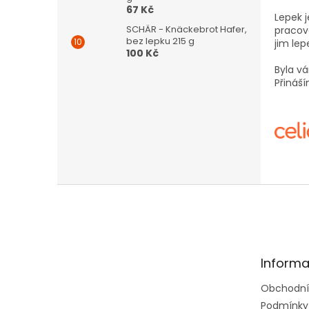
67 Kč
Lepek 
SCHÄR - Knäckebrot Hafer,
pracov
bez lepku 215 g
jim lep
100 Kč
Byla vá
Přináš
Z
á
p
a
t
Informa
í
Obchodní
Podmínky