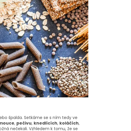
 nebo špalda. Setkáme se s ním tedy ve
mouce
,
pečivu
,
knedlících
,
koláčích
,
možná nečekali. Vzhledem k tomu, že se