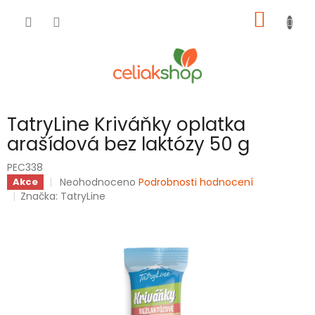
Přejít
NÁKUP
na
obsah
KOŠÍK
TatryLine Kriváňky oplatka
arašídová bez laktózy 50 g
PEC338
Průměrné
Neohodnoceno
Podrobnosti hodnocení
Akce
hodnocení
Značka:
TatryLine
produktu
je
0,0
z
5
hvězdiček.