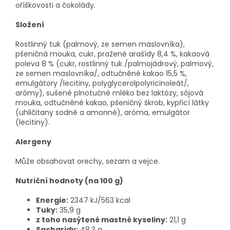
oříškovosti a čokolády.
Složení
Rostlinný tuk (palmový, ze semen maslovníka),
pšeničná mouka, cukr, pražené arašídy 8,4 %, kakaová
poleva 8 % (cukr, rostlinný tuk /palmojádrový, palmový,
ze semen maslovníka/, odtučněné kakao 15,5 %,
emulgátory /lecitiny, polyglycerolpolyricinoleát/,
arómy), sušené plnotučné mléko bez laktózy, sójová
mouka, odtučněné kakao, pšeničný škrob, kypřicí látky
(uhličitany sodné a amonné), aróma, emulgátor
(lecitiny).
Alergeny
Může obsahovat orechy, sezam a vejce.
Nutriční hodnoty (na 100 g)
Energie:
2347 kJ/563 kcal
Tuky:
35,9 g
z toho nasýtené mastné kyseliny:
21,1 g
Sacharidy:
48,3 g