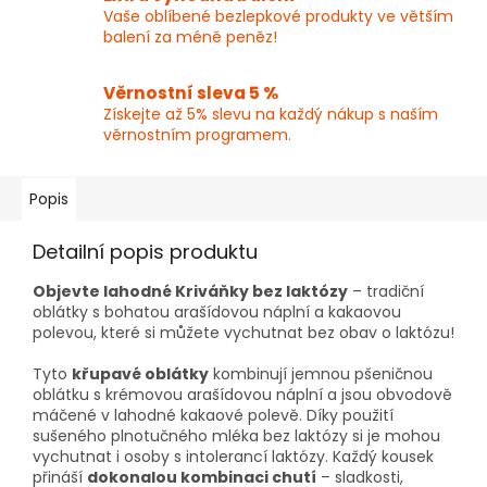
Vaše oblíbené bezlepkové produkty ve větším
balení za méně peněz!
Věrnostní sleva 5 %
Získejte až 5% slevu na každý nákup s naším
věrnostním programem.
Popis
Detailní popis produktu
Objevte lahodné Kriváňky bez laktózy
– tradiční
oblátky s bohatou arašídovou náplní a kakaovou
polevou, které si můžete vychutnat bez obav o laktózu!
Tyto
křupavé oblátky
kombinují jemnou pšeničnou
oblátku s krémovou arašídovou náplní a jsou obvodově
máčené v lahodné kakaové polevě. Díky použití
sušeného plnotučného mléka bez laktózy si je mohou
vychutnat i osoby s intolerancí laktózy. Každý kousek
přináší
dokonalou kombinaci chutí
– sladkosti,