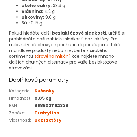
z toho cukry:
33,3 g
Vláknina:
4,2 g
Bílkoviny:
9,6 g
Sůl:
0,15 g
Pokud hledáte další
bezlaktózové sladkosti
, určitě si
prohlédněte naši nabídku sladkostí bez laktózy. Pro
milovníky ořechových pochutin doporučujeme také
mandlové produkty nebo si vyberte z širokého
sortimentu
zdravého mlsání
, kde najdete mnoho
dalších chutných alternativ pro vaše bezlaktózové
stravování.
Doplňkové parametry
Kategorie
:
Sušenky
Hmotnost
:
0.05 kg
EAN
:
8586021152338
Značka
:
TratryLine
Vlastnosti
:
Bez laktózy