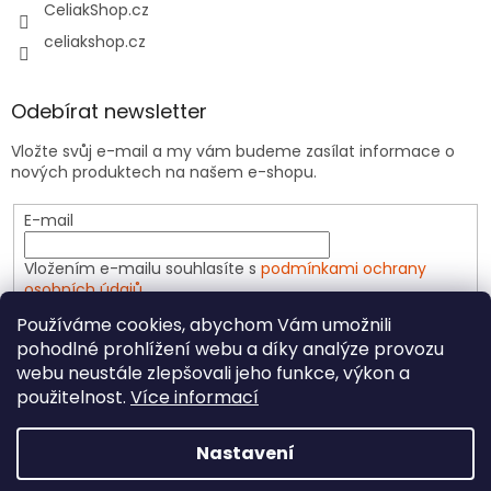
CeliakShop.cz
celiakshop.cz
Odebírat newsletter
Vložte svůj e-mail a my vám budeme zasílat informace o
nových produktech na našem e-shopu.
E-mail
Vložením e-mailu souhlasíte s
podmínkami ochrany
osobních údajů
Používáme cookies, abychom Vám umožnili
PŘIHLÁSIT SE
pohodlné prohlížení webu a díky analýze provozu
webu neustále zlepšovali jeho funkce, výkon a
použitelnost.
Více informací
Vytvořil Shoptet
Nastavení