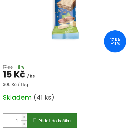
17 Kč
–11 %
17 Kč
–11 %
15 Kč
/ ks
Měrná
300 Kč / 1 kg
cena:
Skladem
(41 ks)
Přidat do košíku