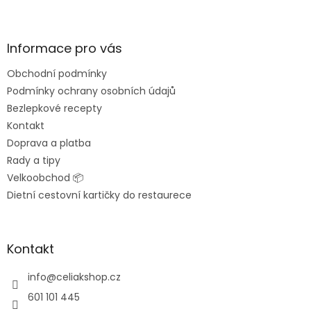
Z
á
p
a
Informace pro vás
t
Obchodní podmínky
í
Podmínky ochrany osobních údajů
Bezlepkové recepty
Kontakt
Doprava a platba
Rady a tipy
Velkoobchod 📦
Dietní cestovní kartičky do restaurece
Kontakt
info
@
celiakshop.cz
601 101 445