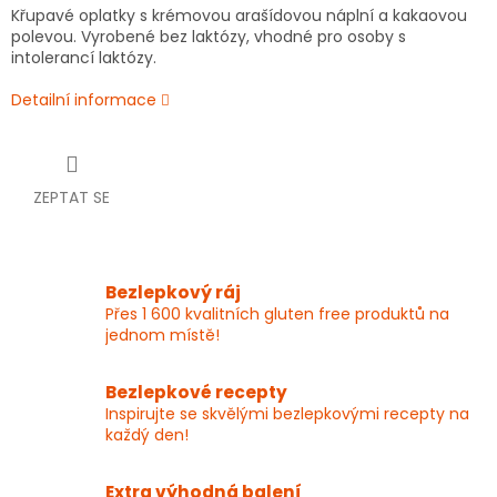
Křupavé oplatky s krémovou arašídovou náplní a kakaovou
polevou. Vyrobené bez laktózy, vhodné pro osoby s
intolerancí laktózy.
Detailní informace
ZEPTAT SE
Bezlepkový ráj
Přes 1 600 kvalitních gluten free produktů na
jednom místě!
Bezlepkové recepty
Inspirujte se skvělými bezlepkovými recepty na
každý den!
Extra výhodná balení