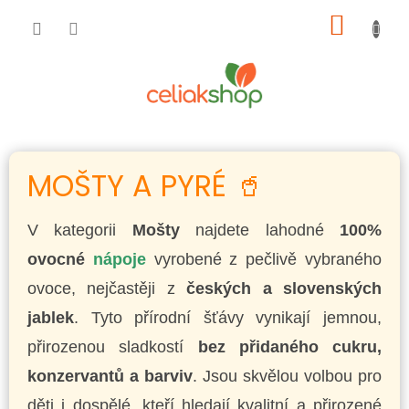
Přejít
NÁKUP
na
obsah
KOŠÍK
MOŠTY A PYRÉ 🥤
V kategorii
Mošty
najdete lahodné
100%
ovocné
nápoje
vyrobené z pečlivě vybraného
ovoce, nejčastěji z
českých a slovenských
jablek
. Tyto přírodní šťávy vynikají jemnou,
přirozenou sladkostí
bez přidaného cukru,
konzervantů a barviv
. Jsou skvělou volbou pro
děti i dospělé, kteří hledají kvalitní a přirozené