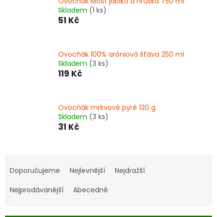
Ovocňák Mošt jablko a hruška 750 ml
Skladem
(1 ks)
51 Kč
Ovocňák 100% aróniová šťáva 250 ml
Skladem
(3 ks)
119 Kč
Ovocňák mrkvové pyré 120 g
Skladem
(3 ks)
31 Kč
Ř
a
Doporučujeme
Nejlevnější
Nejdražší
z
e
Nejprodávanější
Abecedně
n
í