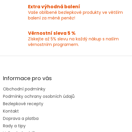
k
y
Extra výhodná balení
v
Vaše oblíbené bezlepkové produkty ve větším
ý
balení za méně peněz!
p
i
Věrnostní sleva 5 %
s
Získejte až 5% slevu na každý nákup s naším
u
věrnostním programem.
Z
á
p
a
Informace pro vás
t
Obchodní podmínky
í
Podmínky ochrany osobních údajů
Bezlepkové recepty
Kontakt
Doprava a platba
Rady a tipy