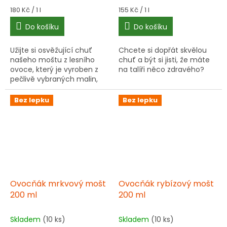
Měrná
Měrná
180 Kč / 1 l
155 Kč / 1 l
cena:
cena:
Do košíku
Do košíku
Užijte si osvěžující chuť
Chcete si dopřát skvělou
našeho moštu z lesního
chuť a být si jisti, že máte
ovoce, který je vyroben z
na talíři něco zdravého?
pečlivě vybraných malin,
jablek, jahod a arónie z
českých a slovenských
Bez lepku
Bez lepku
sadů.
Ovocňák mrkvový mošt
Ovocňák rybízový mošt
200 ml
200 ml
Skladem
(10 ks)
Skladem
(10 ks)