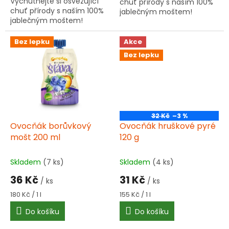
Vychutnejte si osvěžující
chuť přírody s naším 100%
chuť přírody s naším 100%
jablečným moštem!
jablečným moštem!
Bez lepku
Akce
Bez lepku
32 Kč
–3 %
Ovocňák borůvkový
Ovocňák hruškové pyré
mošt 200 ml
120 g
Skladem
(7 ks)
Skladem
(4 ks)
36 Kč
31 Kč
/ ks
/ ks
Měrná
Měrná
180 Kč / 1 l
155 Kč / 1 l
cena:
cena:
Do košíku
Do košíku