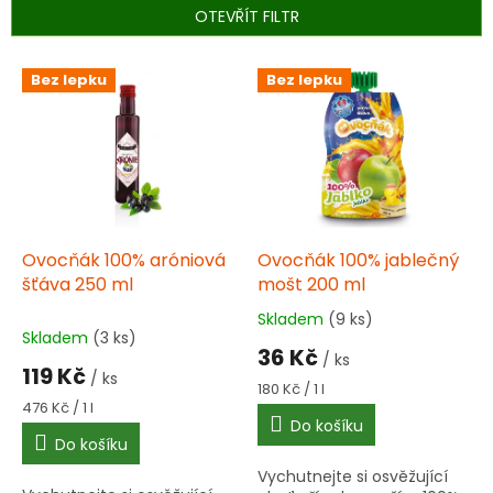
p
OTEVŘÍT FILTR
r
o
V
Bez lepku
Bez lepku
d
ý
u
p
k
i
t
s
ů
p
r
o
d
Ovocňák 100% aróniová
Ovocňák 100% jablečný
u
šťáva 250 ml
mošt 200 ml
k
Skladem
(9 ks)
Průměrné
t
Skladem
(3 ks)
hodnocení
36 Kč
ů
/ ks
produktu
119 Kč
/ ks
je
Měrná
180 Kč / 1 l
3,0
Měrná
cena:
476 Kč / 1 l
cena:
Do košíku
z
Do košíku
5
hvězdiček.
Vychutnejte si osvěžující