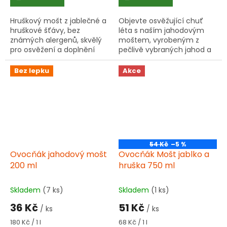
Hruškový mošt z jablečné a
Objevte osvěžující chuť
hruškové šťávy, bez
léta s naším jahodovým
známých alergenů, skvělý
moštem, vyrobeným z
pro osvěžení a doplnění
pečlivě vybraných jahod a
energie.
jablek od českých a
slovenských pěstitelů.
Bez lepku
Akce
54 Kč
–5 %
Ovocňák jahodový mošt
Ovocňák Mošt jablko a
200 ml
hruška 750 ml
Skladem
(7 ks)
Skladem
(1 ks)
36 Kč
51 Kč
/ ks
/ ks
Měrná
Měrná
180 Kč / 1 l
68 Kč / 1 l