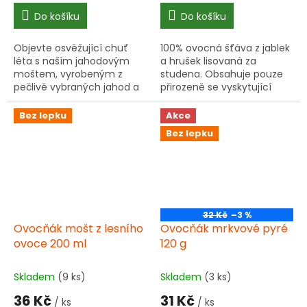
cena:
cena:
Do košíku
Do košíku
Objevte osvěžující chuť
100% ovocná šťáva z jablek
léta s naším jahodovým
a hrušek lisovaná za
moštem, vyrobeným z
studena. Obsahuje pouze
pečlivě vybraných jahod a
přirozeně se vyskytující
jablek od českých a
cukry, bez přidaných látek.
slovenských pěstitelů.
Bez lepku
Akce
Bez lepku
32 Kč
–3 %
Ovocňák mošt z lesního
Ovocňák mrkvové pyré
ovoce 200 ml
120 g
Skladem
(9 ks)
Skladem
(3 ks)
36 Kč
31 Kč
/ ks
/ ks