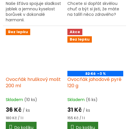
Naše šťáva spojuje sladkost
Chcete si dopřát skvělou
jablek a jemnou kyselost
chuť a být si jisti, že máte
borůvek v dokonalé
na talíři něco zdravého?
harmonii.
Bez lepku
Akce
Bez lepku
32 Kč
–3 %
Ovocňák hruškový mošt
Ovocňák jahodové pyré
200 ml
120 g
Skladem
(10 ks)
Skladem
(6 ks)
36 Kč
31 Kč
/ ks
/ ks
Měrná
Měrná
180 Kč / 1 l
155 Kč / 1 l
cena:
cena:
Do košíku
Do košíku