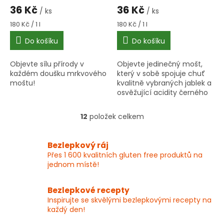
36 Kč
36 Kč
/ ks
/ ks
Měrná
Měrná
180 Kč / 1 l
180 Kč / 1 l
cena:
cena:
Do košíku
Do košíku
Objevte sílu přírody v
Objevte jedinečný mošt,
každém doušku mrkvového
který v sobě spojuje chuť
moštu!
kvalitně vybraných jablek a
osvěžující acidity černého
rybízu.
12
položek celkem
O
v
l
Bezlepkový ráj
á
Přes 1 600 kvalitních gluten free produktů na
d
jednom místě!
a
c
í
Bezlepkové recepty
p
Inspirujte se skvělými bezlepkovými recepty na
r
každý den!
v