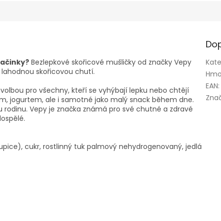
Dop
vačinky?
Bezlepkové skořicové mušličky od značky Vepy
Kate
a lahodnou skořicovou chutí.
Hmo
EAN
:
 volbou pro všechny, kteří se vyhýbají lepku nebo chtějí
Zna
ékem, jogurtem, ale i samotné jako malý snack během dne.
lou rodinu. Vepy je značka známá pro své chutné a zdravé
dospělé.
krupice), cukr, rostlinný tuk palmový nehydrogenovaný, jedlá