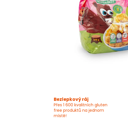
Bezlepkový ráj
Přes 1 600 kvalitních gluten
free produktů na jednom
místě!