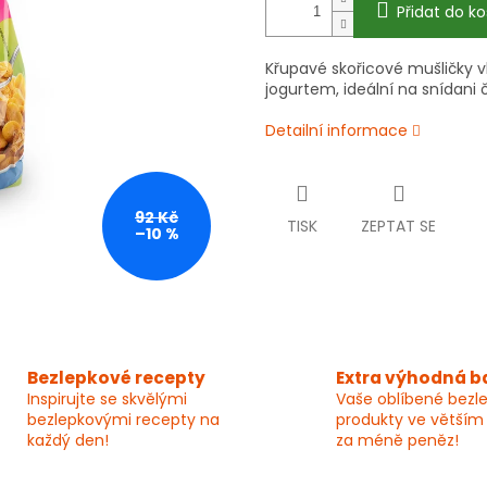
Přidat do ko
Křupavé skořicové mušličky v
jogurtem, ideální na snídani 
Detailní informace
92 Kč
TISK
ZEPTAT SE
–10 %
Bezlepkové recepty
Extra výhodná b
Inspirujte se skvělými
Vaše oblíbené bezl
bezlepkovými recepty na
produkty ve větším
každý den!
za méně peněz!