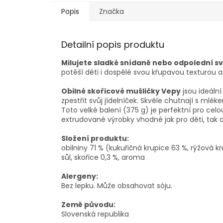
Popis
Značka
Detailní popis produktu
Milujete sladké snídaně nebo odpolední s
potěší děti i dospělé svou křupavou texturou 
Obilné skořicové mušličky Vepy
jsou ideální
zpestřit svůj jídelníček. Skvěle chutnají s ml
Toto velké balení (375 g) je perfektní pro ce
extrudované výrobky vhodné jak pro děti, tak 
Složení produktu:
obilniny 71 % (kukuřičná krupice 63 %, rýžová 
sůl, skořice 0,3 %, aroma
Alergeny:
Bez lepku. Může obsahovat sóju.
Země původu:
Slovenská republika