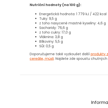
Nutriční hodnoty (na 100 g):
Energetická hodnota: 1 779 kJ / 422 kcal
Tuky: 9,5 g
z toho nasycené mastné kyseliny: 4,6 g
Sacharidy: 76,6 g
z toho cukry: 17,0 g
Vláknina: 3,8 g
Bílkoviny: 5,5 g
Sůl: 0,5 g
Doporučujeme také vyzkoušet další
produkty 
cereálie, müsli
. Najdete zde spoustu chutných 
Z
á
p
a
t
Informa
í