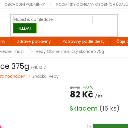
OBCHODNÍ PODMÍNKY
PODMÍNKY OCHRANY OSOBNÍCH ÚDAJ
HLEDAT
iny
Zdravé potraviny
Potraviny podle diety
Čaje 
reálie, müsli
Vepy Obilné mušličky skořice 375g
ice 375g
ZP101017
sti hodnocení
Značka:
Vepy
92 Kč
–10 %
82 Kč
/ ks
Měrná
Skladem
(15 ks)
cena: