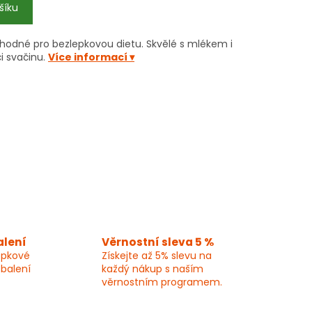
šíku
hodné pro bezlepkovou dietu. Skvělé s mlékem i
či svačinu.
Více informací ▾
alení
Věrnostní sleva 5 %
epkové
Získejte až 5% slevu na
 balení
každý nákup s naším
věrnostním programem.