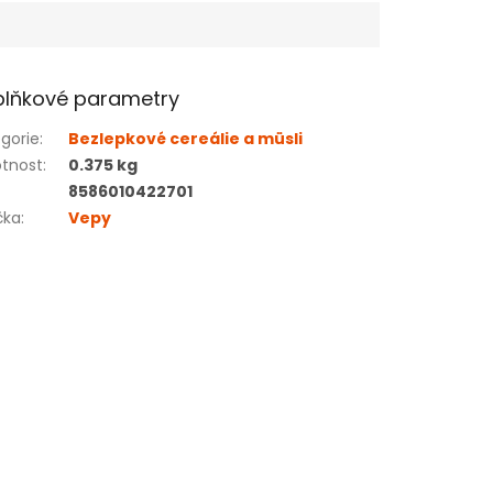
lňkové parametry
gorie
:
Bezlepkové cereálie a müsli
tnost
:
0.375 kg
8586010422701
čka
:
Vepy