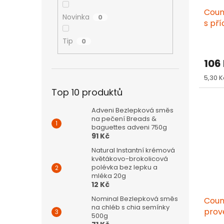
u
ů
Coun
k
Novinka
0
s pří
t
ů
Tip
0
106
Měrn
5,30 K
cena:
Top 10 produktů
Adveni Bezlepková směs
na pečení Breads &
baguettes adveni 750g
91 Kč
Natural Instantní krémová
květákovo-brokolicová
polévka bez lepku a
mléka 20g
12 Kč
Nominal Bezlepková směs
Coun
na chléb s chia semínky
prov
500g
02.0