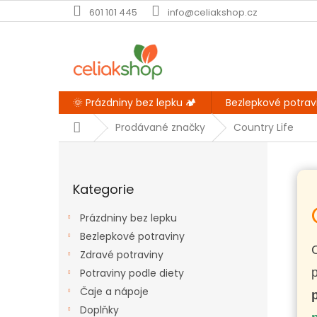
Přejít
601 101 445
info@celiakshop.cz
na
obsah
🌞 Prázdniny bez lepku 🏕️
Bezlepkové potrav
Domů
Prodávané značky
Country Life
P
o
Přeskočit
s
Kategorie
kategorie
t
r
Prázdniny bez lepku
a
Bezlepkové potraviny
n
Zdravé potraviny
n
í
Potraviny podle diety
p
Čaje a nápoje
p
a
Doplňky