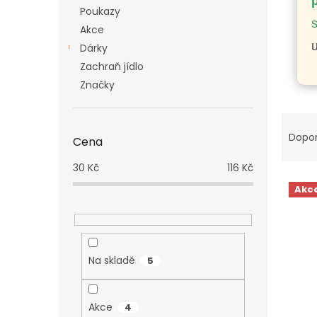
n
Poukazy
e
Akce
l
u
Dárky
Zachraň jídlo
Značky
Ř
a
Dopo
Cena
z
e
30
Kč
116
Kč
V
n
Akc
ý
í
p
p
i
r
s
o
p
d
Na skladě
5
r
u
o
k
d
t
Akce
4