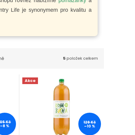
hopu rovněž nabízíme
pomazánky
a
try Life je synonymem pro kvalitu a
ně
5
položek celkem
Akce
105 Kč
129 Kč
–8 %
–10 %