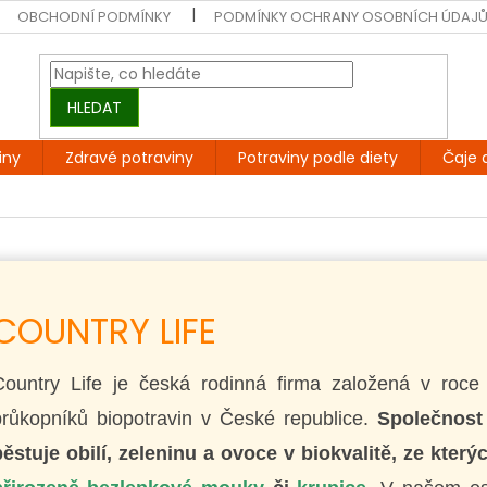
OBCHODNÍ PODMÍNKY
PODMÍNKY OCHRANY OSOBNÍCH ÚDAJ
HLEDAT
iny
Zdravé potraviny
Potraviny podle diety
Čaje 
COUNTRY LIFE
Country Life je česká rodinná firma založená v roc
průkopníků biopotravin v České republice.
Společnost
ěstuje obilí, zeleninu a ovoce v biokvalitě, ze který