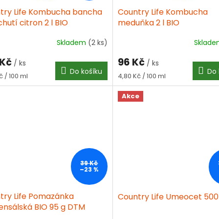
try Life Kombucha bancha
Country Life Kombucha
chutí citron 2 l BIO
meduňka 2 l BIO
Skladem
(2 ks)
Sklad
 Kč
96 Kč
/ ks
/ ks
Do košíku
Do 
á
Měrná
č / 100 ml
4,80 Kč / 100 ml
cena:
Akce
39 Kč
–23 %
try Life Pomazánka
Country Life Umeocet 500
ensálská BIO 95 g DTM
3.2026