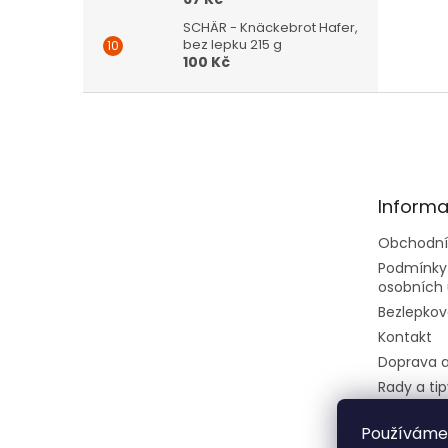
SCHÄR - Knäckebrot Hafer,
bez lepku 215 g
100 Kč
Z
á
p
a
t
Informa
í
Obchodní
Podmínky
osobních 
Bezlepkov
Kontakt
Doprava a
Rady a tip
Velkoobc
Používáme
Dietní ces