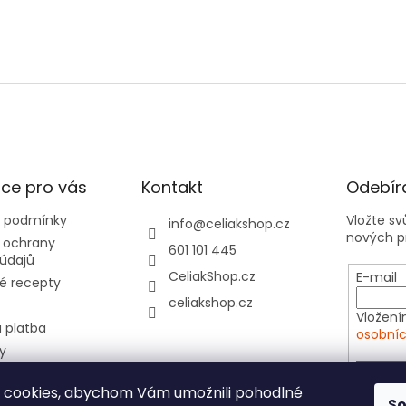
s
u
ce pro vás
Kontakt
Odebíra
 podmínky
Vložte s
info
@
celiakshop.cz
nových p
 ochrany
601 101 445
údajů
CeliakShop.cz
E-mail
é recepty
celiakshop.cz
Vložení
 platba
osobníc
y
hod 📦
PŘIHL
 cookies, abychom Vám umožnili pohodlné
tovní kartičky do
S