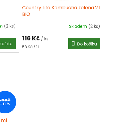
Country Life Kombucha zelená 2 l
BIO
em
(2 ks)
Skladem
(2 ks)
116 Kč
/ ks
košíku
Do košíku
Měrná
58 Kč / 1 l
cena:
79 Kč
–11 %
 ml