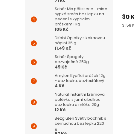
71 Kč
Schär Mix pâtisserie - mix c
sypká směs bez lepku na
30 
pečení s kypřícím
práškem 1 kg
Měrn
31,58 
105 Kč
cena:
Difabi Oplatky s kakaovou
náplní 35 g
11,49 Kč
Schär Špagety
bezvaječné 250g
49 Kč
Amylon Kypřící prášek 12g
- bez lepku, bezfosfátový
4 Kč
Natural Instantní krémová
polévka s jarní cibulkou
bez lepku a mléka 20g
12 Kč
Bezgluten Světlý bochník s
černuchou bez lepku 220
g
67 Kč