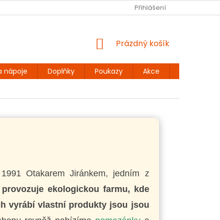
Ů
BEZLEPKOVÉ RECEPTY
KONTAKT
Přihlášení
DOPRAVA A PLATBA
NÁKUPNÍ
Prázdný košík
KOŠÍK
a nápoje
Doplňky
Poukazy
Akce
Dárky
e 1991 Otakarem Jiránkem, jedním z
 provozuje ekologickou farmu, kde
ch vyrábí vlastní produkty jsou jsou