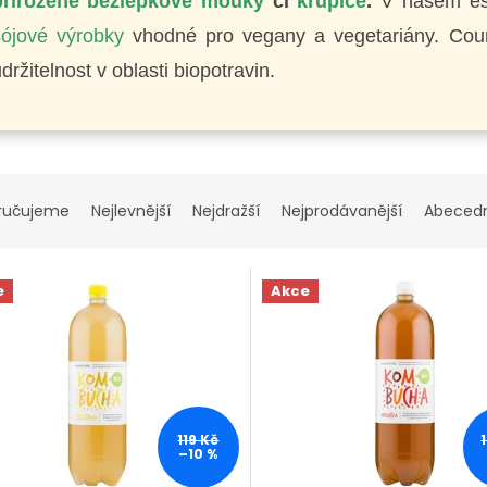
přirozeně bezlepkové mouky
či
krupice
.
V našem es
sójové výrobky
vhodné pro vegany a vegetariány. Coun
držitelnost v oblasti biopotravin.
ručujeme
Nejlevnější
Nejdražší
Nejprodávanější
Abeced
e
Akce
119 Kč
–10 %