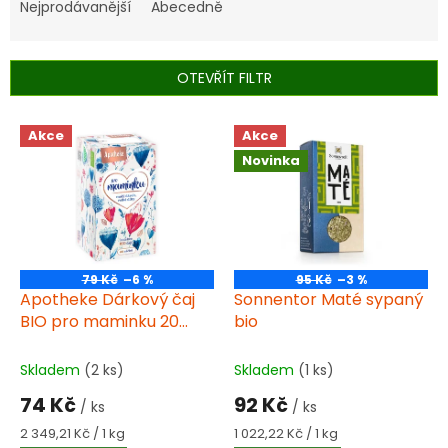
e
Nejprodávanější
Abecedně
n
í
p
OTEVŘÍT FILTR
r
o
V
Akce
Akce
d
ý
u
Novinka
p
k
i
t
s
ů
p
r
o
79 Kč
–6 %
95 Kč
–3 %
d
Apotheke Dárkový čaj
Sonnentor Maté sypaný
u
BIO pro maminku 20
bio
k
sáčků 4x5 sáčků
t
Skladem
(2 ks)
Skladem
(1 ks)
ů
74 Kč
92 Kč
/ ks
/ ks
Měrná
Měrná
2 349,21 Kč / 1 kg
1 022,22 Kč / 1 kg