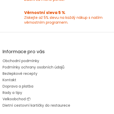
p
i
Věrnostní sleva 5 %
s
Získejte až 5% slevu na každý nákup s naším
u
věrnostním programem.
Z
á
p
a
Informace pro vás
t
Obchodní podmínky
í
Podmínky ochrany osobních údajů
Bezlepkové recepty
Kontakt
Doprava a platba
Rady a tipy
Velkoobchod 📦
Dietní cestovní kartičky do restaurece