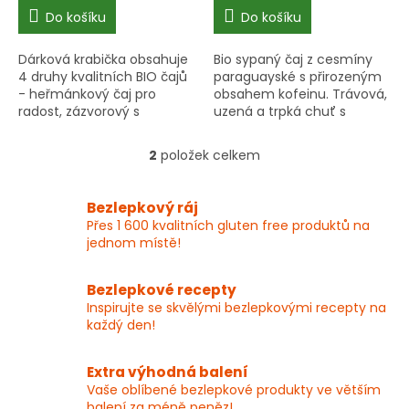
cena:
cena:
Do košíku
Do košíku
Dárková krabička obsahuje
Bio sypaný čaj z cesmíny
4 druhy kvalitních BIO čajů
paraguayské s přirozeným
- heřmánkový čaj pro
obsahem kofeinu. Trávová,
radost, zázvorový s
uzená a trpká chuť s
citrónem, rakytníkový s
nasládle kouřovým
pomerančem a zelený čaj.
aromatem. Vhodný pro
2
položek celkem
O
Ideální dárek pro každou
vegany a vegetariány,
v
mamku.
ručně baleno do...
l
Bezlepkový ráj
á
Přes 1 600 kvalitních gluten free produktů na
d
jednom místě!
a
c
í
Bezlepkové recepty
p
Inspirujte se skvělými bezlepkovými recepty na
r
každý den!
v
k
y
Extra výhodná balení
v
Vaše oblíbené bezlepkové produkty ve větším
ý
balení za méně peněz!