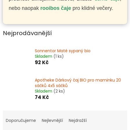
nebo naopak
rooibos čaje
pro klidné večery.
Nejprodávanější
Sonnentor Maté sypaný bio
Skladem
(1 ks)
92 Kč
Apotheke Dárkový čaj BIO pro maminku 20
sáčků 4x5 sáčků
Skladem
(2 ks)
74 Kč
Ř
a
Doporučujeme
Nejlevnější
Nejdražší
z