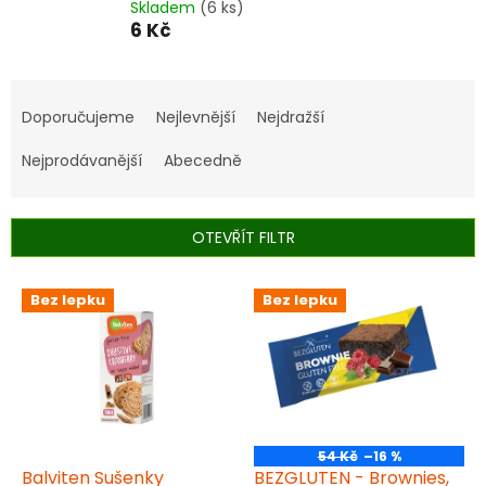
Skladem
(6 ks)
6 Kč
Ř
a
Doporučujeme
Nejlevnější
Nejdražší
z
e
Nejprodávanější
Abecedně
n
í
p
OTEVŘÍT FILTR
r
o
V
Bez lepku
Bez lepku
d
ý
u
p
k
i
t
s
ů
p
r
o
54 Kč
–16 %
d
Balviten Sušenky
BEZGLUTEN - Brownies,