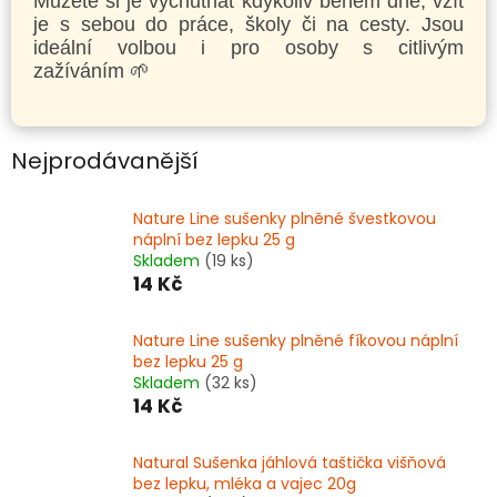
Můžete si je vychutnat kdykoliv během dne, vzít
je s sebou do práce, školy či na cesty. Jsou
ideální volbou i pro osoby s citlivým
zažíváním 🌱
Nejprodávanější
Nature Line sušenky plněné švestkovou
náplní bez lepku 25 g
Skladem
(19 ks)
14 Kč
Nature Line sušenky plněné fíkovou náplní
bez lepku 25 g
Skladem
(32 ks)
14 Kč
Natural Sušenka jáhlová taštička višňová
bez lepku, mléka a vajec 20g