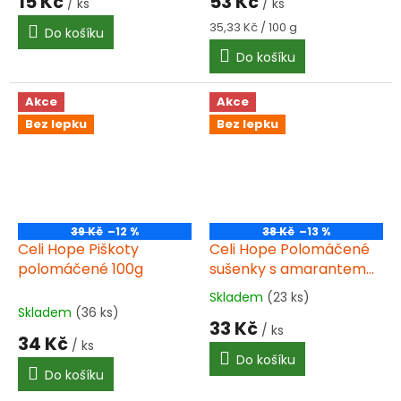
15 Kč
53 Kč
/ ks
/ ks
produktu
produktu
je
je
Měrná
35,33 Kč / 100 g
Do košíku
5,0
5,0
cena:
Do košíku
z
z
5
5
hvězdiček.
hvězdiček.
Akce
Akce
Bez lepku
Bez lepku
39 Kč
–12 %
38 Kč
–13 %
Celi Hope Piškoty
Celi Hope Polomáčené
polomáčené 100g
sušenky s amarantem
90g
Skladem
(23 ks)
Průměrné
Skladem
(36 ks)
hodnocení
33 Kč
/ ks
produktu
34 Kč
/ ks
je
Do košíku
4,5
Do košíku
z