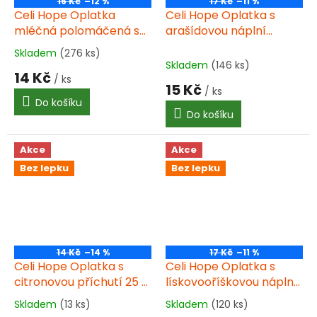
16 Kč
–12 %
17 Kč
–11 %
Celi Hope Oplatka
Celi Hope Oplatka s
mléčná polomáčená s
arašídovou náplní
amarantem 35g
máčená v kakaové
Skladem
(276 ks)
Průměrné
polevě 35g
Skladem
(146 ks)
hodnocení
14 Kč
/ ks
produktu
15 Kč
/ ks
je
Do košíku
5,0
Do košíku
z
5
hvězdiček.
Akce
Akce
Bez lepku
Bez lepku
14 Kč
–14 %
17 Kč
–11 %
Celi Hope Oplatka s
Celi Hope Oplatka s
citronovou příchutí 25 g
lískovooříškovou náplní
bez lepku
35g
Skladem
(13 ks)
Skladem
(120 ks)
Průměrné
Průměrné