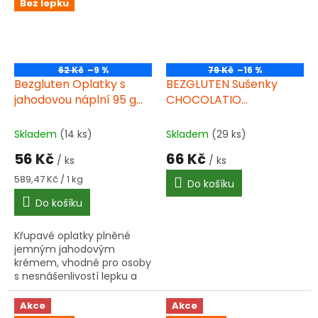
Bez lepku
62 Kč
–9 %
79 Kč
–16 %
Bezgluten Oplatky s
BEZGLUTEN Sušenky
jahodovou náplní 95 g
CHOCOLATIO
bez lepku
čokoládové cookies bez
lepku 130g
Skladem
(14 ks)
Skladem
(29 ks)
56 Kč
66 Kč
/ ks
/ ks
Měrná
589,47 Kč / 1 kg
Do košíku
cena:
Do košíku
Křupavé oplatky plněné
jemným jahodovým
krémem, vhodné pro osoby
s nesnášenlivostí lepku a
celiakií. Praktické balení 95
g, ideální jako svačina nebo
Akce
Akce
dezert.