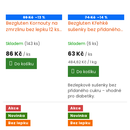
99 Kč
–13 %
74 Kč
–14 %
Bezgluten Kornouty na
Bezgluten Křehké
zmrzlinu bez lepku 12 ks
sušenky bez přidaného
40g
cukru 130 g bez lepku
Skladem
(143 ks)
Skladem
(6 ks)
86 Kč
63 Kč
/ ks
/ ks
Měrná
484,62 Kč / 1 kg
Do košíku
cena:
Do košíku
Bezlepkové sušenky bez
přidaného cukru – vhodné
pro diabetiky.
Akce
Akce
Novinka
Novinka
Bez lepku
Bez lepku