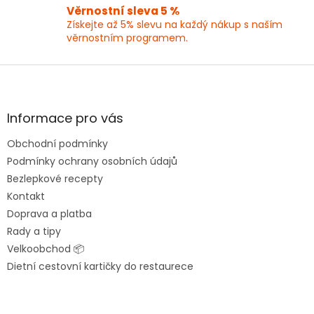
Věrnostní sleva 5 %
Získejte až 5% slevu na každý nákup s naším
věrnostním programem.
Z
á
p
a
Informace pro vás
t
Obchodní podmínky
í
Podmínky ochrany osobních údajů
Bezlepkové recepty
Kontakt
Doprava a platba
Rady a tipy
Velkoobchod 📦
Dietní cestovní kartičky do restaurece