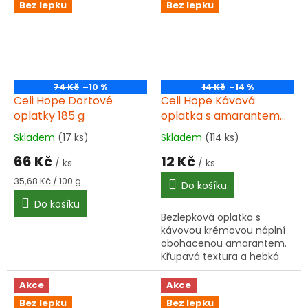
Bez lepku
Bez lepku
74 Kč
–10 %
14 Kč
–14 %
Celi Hope Dortové
Celi Hope Kávová
oplatky 185 g
oplatka s amarantem
25 g bez lepku
Skladem
(17 ks)
Skladem
(114 ks)
Průměrné
Průměrné
hodnocení
hodnocení
66 Kč
12 Kč
/ ks
/ ks
produktu
produktu
je
je
Měrná
35,68 Kč / 100 g
Do košíku
4,0
3,5
cena:
Do košíku
z
z
Bezlepková oplatka s
5
5
kávovou krémovou náplní
hvězdiček.
hvězdiček.
obohacenou amarantem.
Křupavá textura a hebká
náplň v jednom kousku. Bez
lepku, bez umělých
Akce
Akce
přídavných látek.
Bez lepku
Bez lepku