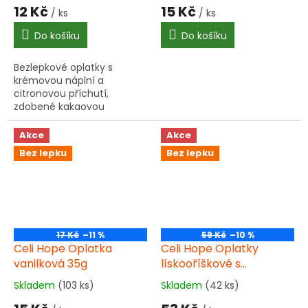
hodnocení
hodnocení
12 Kč
15 Kč
/ ks
/ ks
produktu
produktu
je
je
Do košíku
Do košíku
5,0
5,0
z
z
Bezlepkové oplatky s
5
5
krémovou náplní a
hvězdiček.
hvězdiček.
citronovou příchutí,
zdobené kakaovou
polevou. Obsahují
amarantovou mouku a
Akce
Akce
jsou vhodné pro celiaky.
Bez lepku
Bez lepku
Obsahuje mléko, může
obsahovat stopy...
17 Kč
–11 %
59 Kč
–10 %
Celi Hope Oplatka
Celi Hope Oplatky
vanilková 35g
lískooříškové s
amaranthem bez lepku
Skladem
(103 ks)
Skladem
(42 ks)
Průměrné
Průměrné
150g
hodnocení
hodnocení