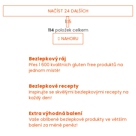
5
hvězdiček.
NAČÍST 24 DALŠÍCH
S
1
5
t
O
r
114
položek celkem
v
á
l
NAHORU
n
á
k
o
d
v
a
Bezlepkový ráj
á
c
Přes 1 600 kvalitních gluten free produktů na
n
í
í
jednom místě!
p
r
v
Bezlepkové recepty
k
Inspirujte se skvělými bezlepkovými recepty na
y
každý den!
v
ý
p
Extra výhodná balení
i
Vaše oblíbené bezlepkové produkty ve větším
s
balení za méně peněz!
u