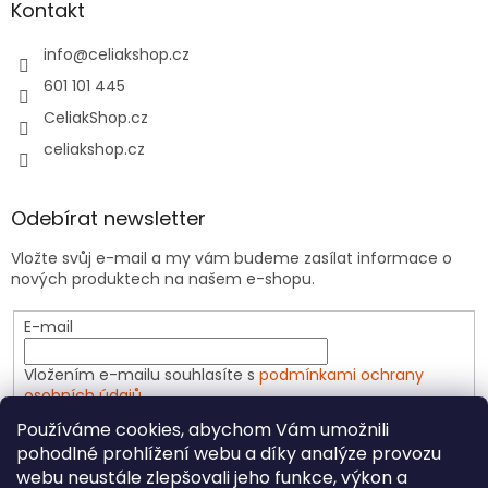
Kontakt
info
@
celiakshop.cz
601 101 445
CeliakShop.cz
celiakshop.cz
Odebírat newsletter
Vložte svůj e-mail a my vám budeme zasílat informace o
nových produktech na našem e-shopu.
E-mail
Vložením e-mailu souhlasíte s
podmínkami ochrany
osobních údajů
Používáme cookies, abychom Vám umožnili
PŘIHLÁSIT SE
pohodlné prohlížení webu a díky analýze provozu
webu neustále zlepšovali jeho funkce, výkon a