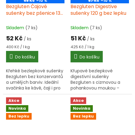
58 Kč
–10 %
57 Kč
–10 %
Bezgluten Čajové
Bezgluten Digestive
sušenky bez pšenice 130
sušenky 120 g bez lepku
g bez lepku
Skladem
(7 ks)
Skladem
(7 ks)
52 Kč
51 Kč
/ ks
/ ks
Měrná
Měrná
400 Kč / 1 kg
425 Kč / 1 kg
cena:
cena:
Do košíku
Do košíku
Křehké bezlepkové sušenky
Křupavé bezlepkové
Bezgluten bez konzervantů
digestivní sušenky
a umělých barviv. Ideální
Bezgluten s cizrnovou a
svačinka ke kávě, čaji i pro
pohankovou moukou –
děti. Vhodné pro celiaky!
skvělá svačinka ke kávě
nebo čaji. Balení 120 g.
Akce
Akce
Novinka
Novinka
Bez lepku
Bez lepku