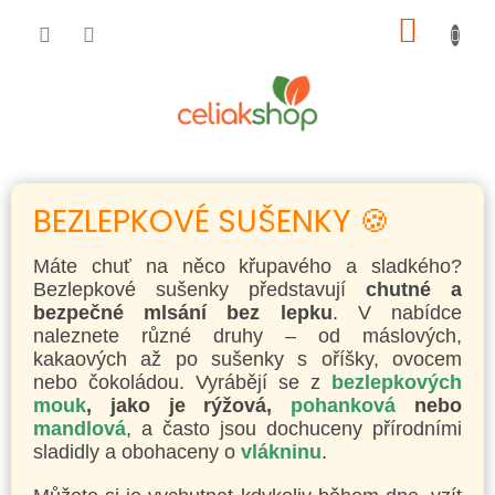
Přejít
NÁKUP
na
obsah
KOŠÍK
BEZLEPKOVÉ SUŠENKY 🍪
Máte chuť na něco křupavého a sladkého?
Bezlepkové sušenky představují
chutné a
bezpečné mlsání bez lepku
. V nabídce
naleznete různé druhy – od máslových,
kakaových až po sušenky s oříšky, ovocem
nebo čokoládou. Vyrábějí se z
bezlepkových
mouk
, jako je rýžová,
pohanková
nebo
mandlová
, a často jsou dochuceny přírodními
sladidly a obohaceny o
vlákninu
.