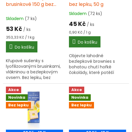
u
brusinkové 150 g bez
bez lepku, 50 g
k
lepku
Skladem
(72 ks)
Průměrné
t
Skladem
(7 ks)
hodnocení
45 Kč
ů
/ ks
produktu
53 Kč
/ ks
je
Měrná
0,90 Kč / 1 g
5,0
Měrná
cena:
353,33 Kč / 1 kg
cena:
Do košíku
z
Do košíku
5
hvězdiček.
Objevte lahodné
Křupavé sušenky s
bezlepkové brownies s
lyofilizovanými brusinkami,
bohatou chutí hořké
vlákninou a bezlepkovým
čokolády, které potěší
ovsem. Bez lepku, bez
chuťové pohárky dětí i
pšenice. Vhodné jako
dospělých. Tyto skvělé
svačina i sladkost ke kávě.
dezerty jsou ideální pro
Akce
Akce
Více informací ▾
každou příležitost, ať už...
Novinka
Novinka
Bez lepku
Bez lepku