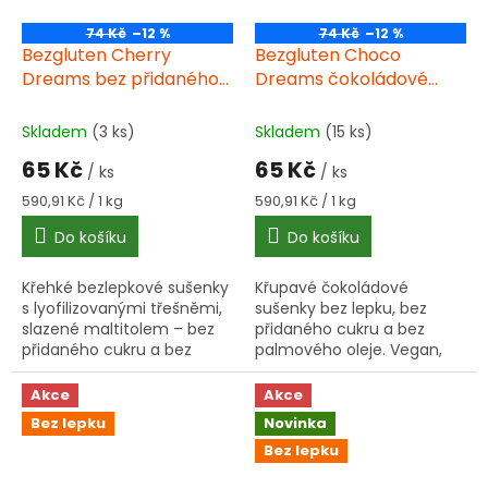
74 Kč
–12 %
74 Kč
–12 %
Bezgluten Cherry
Bezgluten Choco
Dreams bez přidaného
Dreams čokoládové
cukru 110 g bez lepku
sušenky bez přidaného
cukru 110 g bez lepku
Skladem
(3 ks)
Skladem
(15 ks)
65 Kč
65 Kč
/ ks
/ ks
Měrná
Měrná
590,91 Kč / 1 kg
590,91 Kč / 1 kg
cena:
cena:
Do košíku
Do košíku
Křehké bezlepkové sušenky
Křupavé čokoládové
s lyofilizovanými třešněmi,
sušenky bez lepku, bez
slazené maltitolem – bez
přidaného cukru a bez
přidaného cukru a bez
palmového oleje. Vegan,
palmového oleje.
vysoký obsah vlákniny.
Ideální ke kávě i na cesty!
Akce
Akce
Bez lepku
Novinka
Bez lepku