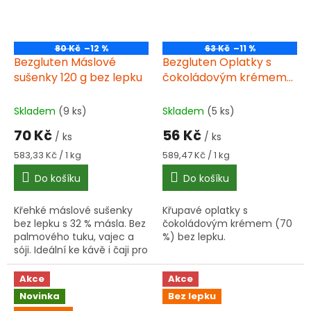
80 Kč
–12 %
63 Kč
–11 %
Bezgluten Máslové
Bezgluten Oplatky s
sušenky 120 g bez lepku
čokoládovým krémem
bez lepku 95 g
Skladem
(9 ks)
Skladem
(5 ks)
70 Kč
56 Kč
/ ks
/ ks
Měrná
Měrná
583,33 Kč / 1 kg
589,47 Kč / 1 kg
cena:
cena:
Do košíku
Do košíku
Křehké máslové sušenky
Křupavé oplatky s
bez lepku s 32 % másla. Bez
čokoládovým krémem (70
palmového tuku, vajec a
%) bez lepku.
sóji. Ideální ke kávě i čaji pro
celou rodinu!
Akce
Akce
Novinka
Bez lepku