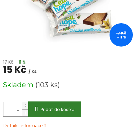
17 Kč
–11 %
17 Kč
–11 %
15 Kč
/ ks
Měrná
Skladem
(103 ks)
cena:
Přidat do košíku
Detailní informace