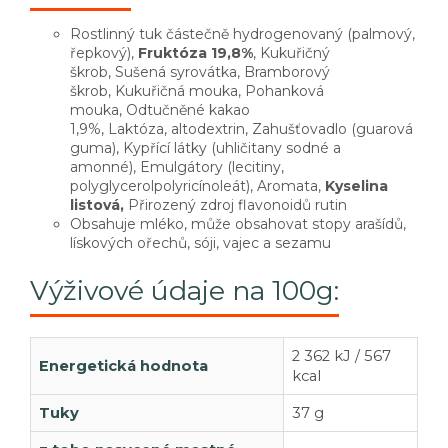
Rostlinný tuk částečně hydrogenovaný (palmový,
řepkový),
Fruktóza 19,8%
, Kukuřičný
škrob, Sušená syrovátka, Bramborový
škrob, Kukuřičná mouka, Pohanková
mouka, Odtučněné kakao
1,9%, Laktóza, altodextrin, Zahušťovadlo (guarová
guma), Kypřící látky (uhličitany sodné a
amonné), Emulgátory (lecitiny,
polyglycerolpolyricínoleát), Aromata,
Kyselina
listová,
Přirozený zdroj flavonoidů rutin
Obsahuje mléko, může obsahovat stopy arašídů,
lískových ořechů, sóji, vajec a sezamu
Výživové údaje na 100g:
2 362 kJ / 567
Energetická hodnota
kcal
Tuky
37 g