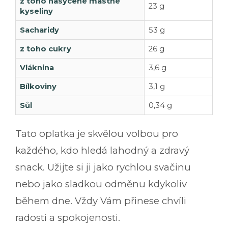
z toho nasycené mastné
23 g
kyseliny
Sacharidy
53 g
z toho cukry
26 g
Vláknina
3,6 g
Bílkoviny
3,1 g
Sůl
0,34 g
Tato oplatka je skvělou volbou pro
každého, kdo hledá lahodný a zdravý
snack. Užijte si ji jako rychlou svačinu
nebo jako sladkou odměnu kdykoliv
během dne. Vždy Vám přinese chvíli
radosti a spokojenosti.