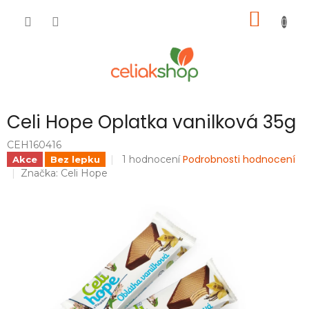
Přejít
NÁKUP
na
obsah
KOŠÍK
Celi Hope Oplatka vanilková 35g
CEH160416
Průměrné
Podrobnosti hodnocení
1 hodnocení
Akce
Bez lepku
hodnocení
Značka:
Celi Hope
produktu
je
5,0
z
5
hvězdiček.