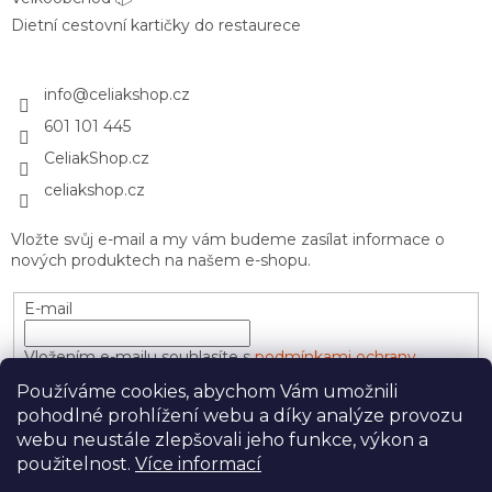
Dietní cestovní kartičky do restaurece
info
@
celiakshop.cz
601 101 445
CeliakShop.cz
celiakshop.cz
Vložte svůj e-mail a my vám budeme zasílat informace o
nových produktech na našem e-shopu.
E-mail
Vložením e-mailu souhlasíte s
podmínkami ochrany
osobních údajů
Používáme cookies, abychom Vám umožnili
pohodlné prohlížení webu a díky analýze provozu
PŘIHLÁSIT SE
webu neustále zlepšovali jeho funkce, výkon a
použitelnost.
Více informací