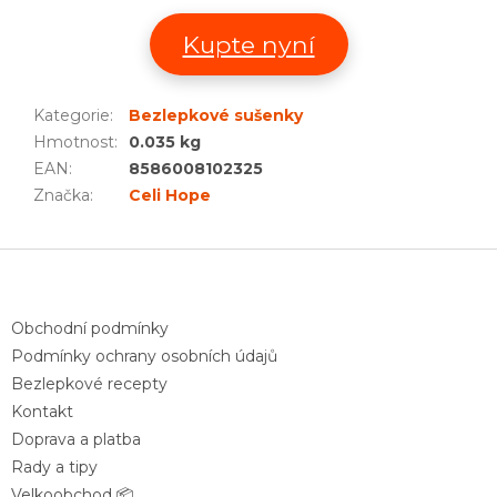
Kupte nyní
Kategorie
:
Bezlepkové sušenky
Hmotnost
:
0.035 kg
EAN
:
8586008102325
Značka
:
Celi Hope
Z
á
p
a
Obchodní podmínky
t
Podmínky ochrany osobních údajů
í
Bezlepkové recepty
Kontakt
Doprava a platba
Rady a tipy
Velkoobchod 📦