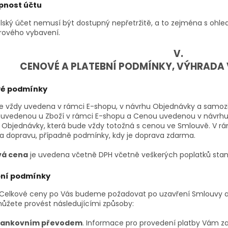
pnost účtu
elský účet nemusí být dostupný nepřetržitě, a to zejména s oh
rového vybavení.
V.
CENOVÉ A PLATEBNÍ PODMÍNKY, VÝHRADA
é podmínky
je vždy uvedena v rámci E-shopu, v návrhu Objednávky a samoz
uvedenou u Zboží v rámci E-shopu a Cenou uvedenou v návrhu
 Objednávky, která bude vždy totožná s cenou ve Smlouvě. V r
a dopravu, případně podmínky, kdy je doprava zdarma.
vá cena
je uvedena včetně DPH včetně veškerých poplatků st
bní podmínky
 Celkové ceny po Vás budeme požadovat po uzavření Smlouvy a
ůžete provést následujícími způsoby:
ankovním převodem
. Informace pro provedení platby Vám z