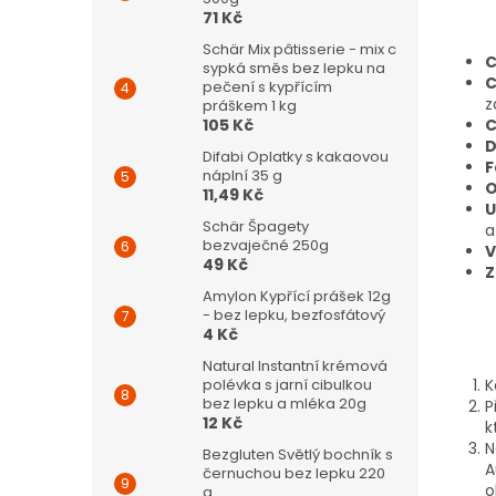
71 Kč
Schär Mix pâtisserie - mix c
sypká směs bez lepku na
C
pečení s kypřícím
z
práškem 1 kg
105 Kč
C
D
Difabi Oplatky s kakaovou
F
náplní 35 g
O
11,49 Kč
U
Schär Špagety
a
bezvaječné 250g
V
49 Kč
Z
Amylon Kypřící prášek 12g
- bez lepku, bezfosfátový
4 Kč
Natural Instantní krémová
polévka s jarní cibulkou
K
bez lepku a mléka 20g
P
12 Kč
k
N
Bezgluten Světlý bochník s
A
černuchou bez lepku 220
o
g