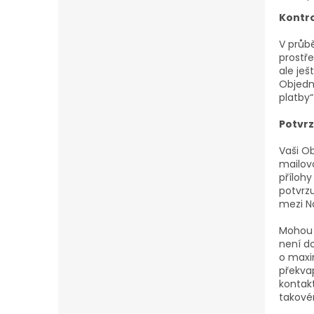
Kontr
V průb
prostře
ale je
Objedná
platby
Potvr
Vaši O
mailov
přílohy
potvrz
mezi N
Mohou 
není do
o maxi
překva
kontak
takovém