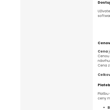
Dostu
Uživat
softwa
Cenov
Cena
Cenou 
návrhu
Cena z
Celko
Plate
Platbu
ceny m
B