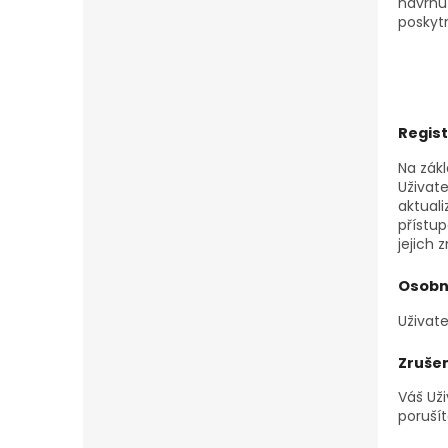
návrhu
poskyt
Regist
Na zák
Uživat
aktual
přístup
jejich
Osobn
Uživate
Zrušen
Váš Uži
porušít