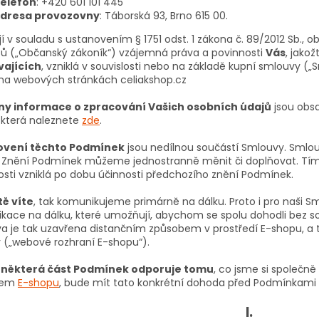
elefon
: +420 601 101 445
dresa provozovny
: Táborská 93, Brno 615 00.
í v souladu s ustanovením § 1751 odst. 1 zákona č. 89/2012 Sb., 
sů („Občanský zákoník“) vzájemná práva a povinnosti
Vás
, jako
ajících
, vzniklá v souvislosti nebo na základě kupní smlouvy (
na webových stránkách celiakshop.cz
y informace o zpracování Vašich osobních údajů
jsou obs
, která naleznete
zde
.
ovení těchto Podmínek
jsou nedílnou součástí Smlouvy. Sml
. Znění Podmínek můžeme jednostranně měnit či doplňovat. Tí
osti vzniklá po dobu účinnosti předchozího znění Podmínek.
tě víte
, tak komunikujeme primárně na dálku. Proto i pro naši Sm
kace na dálku, které umožňují, abychom se spolu dohodli bez so
a je tak uzavřena distančním způsobem v prostředí E-shopu, a 
y („webové rozhraní E-shopu“).
 některá část Podmínek odporuje tomu
, co jsme si společn
šem
E-shopu
, bude mít tato konkrétní dohoda před Podmínkami
I.