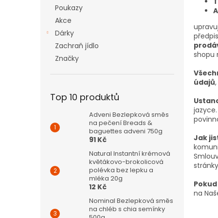
n
T
Poukazy
A
e
Akce
l
upravuj
Dárky
předpi
prodáv
Zachraň jídlo
shopu 
Značky
Všechn
údajů
Top 10 produktů
Ustan
jazyce
Adveni Bezlepková směs
povinn
na pečení Breads &
baguettes adveni 750g
Jak jis
91 Kč
komuni
Natural Instantní krémová
Smlouv
květákovo-brokolicová
stránk
polévka bez lepku a
mléka 20g
Pokud
12 Kč
na Na
Nominal Bezlepková směs
na chléb s chia semínky
500g