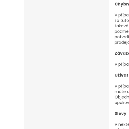
Chybn
V příp
za tuto
takové
pozměn
potvrd
prodejc
Závaze
V příp
Uživat
V přípa
máte a
Objedná
opakov
Slevy
V někt