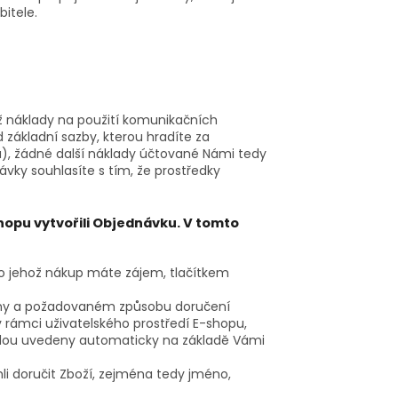
itele.
ž náklady na použití komunikačních
d základní sazby, kterou hradíte za
u), žádné další náklady účtované Námi tedy
ky souhlasíte s tím, že prostředky
hopu vytvořili Objednávku. V tomto
o jehož nákup máte zájem, tlačítkem
eny a požadovaném způsobu doručení
 rámci uživatelského prostředí E-shopu,
dou uvedeny automaticky na základě Vámi
li doručit Zboží, zejména tedy jméno,