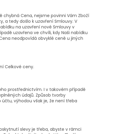
ně chybná Cena, nejsme povinni Vám Zboží
y, a tedy došlo k uzavření Smlouvy. V
abídku na uzavření nové Smlouvy v
adě uzavřena ve chvíli, kdy Naši nabídku
y Cena neodpovídá obvyklé ceně u jiných
ní Celkové ceny.
jeho prostřednictvím. I v takovém případě
vyplněných údajů. Způsob tvorby
 účtu, výhodou však je, že není třeba
kytnutí slevy je třeba, abyste v rámci