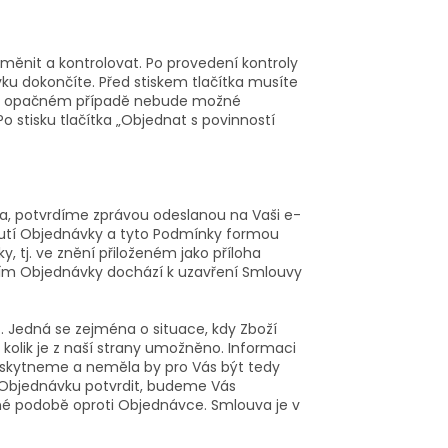
ěnit a kontrolovat. Po provedení kontroly
vku dokončíte. Před stiskem tlačítka musíte
, v opačném případě nebude možné
o stisku tlačítka „Objednat s povinností
a, potvrdíme zprávou odeslanou na Vaši e-
utí Objednávky a tyto Podmínky formou
 tj. ve znění přiloženém jako příloha
ením Objednávky dochází k uzavření Smlouvy
 Jedná se zejména o situace, kdy Zboží
kolik je z naší strany umožněno. Informaci
skytneme a neměla by pro Vás být tedy
e Objednávku potvrdit, budeme Vás
é podobě oproti Objednávce. Smlouva je v