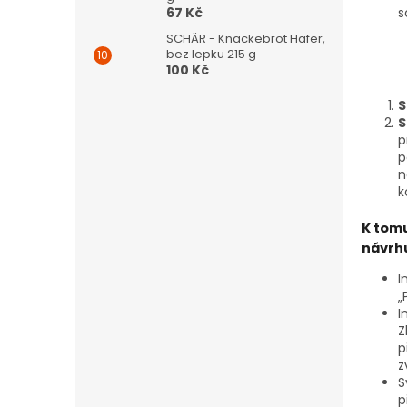
67 Kč
s
SCHÄR - Knäckebrot Hafer,
bez lepku 215 g
100 Kč
S
S
p
p
n
k
K tomu
návrhu
I
„
I
Z
p
z
S
p