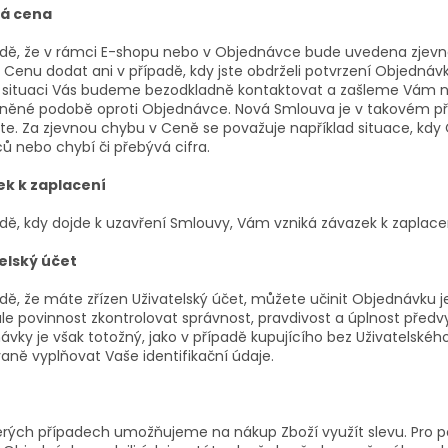
á cena
adě, že v rámci E-shopu nebo v Objednávce bude uvedena zjev
 Cenu dodat ani v případě, kdy jste obdrželi potvrzení Objednávk
 situaci Vás budeme bezodkladně kontaktovat a zašleme Vám n
ěné podobě oproti Objednávce. Nová Smlouva je v takovém příp
íte. Za zjevnou chybu v Ceně se považuje například situace, kd
ů nebo chybí či přebývá cifra.
k k zaplacení
adě, kdy dojde k uzavření Smlouvy, Vám vzniká závazek k zaplace
elský účet
dě, že máte zřízen Uživatelský účet, můžete učinit Objednávku 
le povinnost zkontrolovat správnost, pravdivost a úplnost před
vky je však totožný, jako v případě kupujícího bez Uživatelského
aně vyplňovat Vaše identifikační údaje.
erých případech umožňujeme na nákup Zboží využít slevu. Pro pos