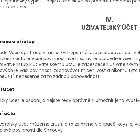
 Objednávky vyplnili údaje o této slevě do předem určeného pol
nuto se slevou.
IV.
UŽIVATELSKÝ ÚČET
race a přístup
ladě Vaší registrace v rámci E-shopu můžete přistupovat do sv
elského účtu je Vaše povinnost uvést správně a pravdivě všechn
izovat. Přístup k Uživatelskému účtu je zabezpečen uživatelsk
ových je Vaší povinností zachovávat mlčenlivost a nikomu tyto 
 zneužití, neneseme za to žádnou odpovědnost.
í účet
lský účet je osobní, a nejste tedy oprávněni umožnit jeho využí
í účtu
vatelský účet můžeme zrušit, a to zejména v případě, když jej víc
e své povinnosti dle Smlouvy.