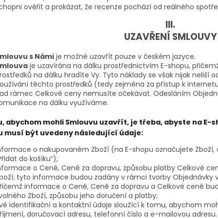
chopni ověřit a prokázat, že recenze pochází od reálného spotřeb
III.
UZAVŘENÍ SMLOUVY
mlouvu s Námi
je možné uzavřít pouze v českém jazyce.
mlouva
je uzavírána na dálku prostřednictvím E-shopu, přičem
rostředků na dálku hradíte Vy. Tyto náklady se však nijak neliší o
oužívání těchto prostředků (tedy zejména za přístup k internet
ad rámec Celkové ceny nemusíte očekávat. Odesláním Objednáv
omunikace na dálku využíváme.
, abychom mohli Smlouvu uzavřít, je třeba, abyste na E-s
 musí být uvedeny následující údaje:
nformace o nakupovaném Zboží (na E-shopu označujete Zboží, 
Přidat do košíku“);
nformace o Ceně, Ceně za dopravu, způsobu platby Celkové c
boží; tyto informace budou zadány v rámci tvorby Objednávky v
řičemž informace o Ceně, Ceně za dopravu a Celkové ceně bu
volného Zboží, způsobu jeho doručení a platby;
vé identifikační a kontaktní údaje sloužící k tomu, abychom moh
říjmení, doručovací adresu, telefonní číslo a e-mailovou adresu.