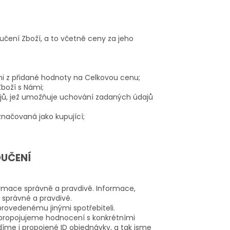
ručení Zboží, a to včetně ceny za jeho
i z přidané hodnoty na Celkovou cenu;
boží s Námi;
ajů, jež umožňuje uchování zadaných údajů
načovaná jako kupující;
OUČENÍ
rmace správně a pravdivě. Informace,
správné a pravdivé.
rovedenému jinými spotřebiteli.
e propojujeme hodnocení s konkrétními
íme i propojené ID objednávky, a tak jsme