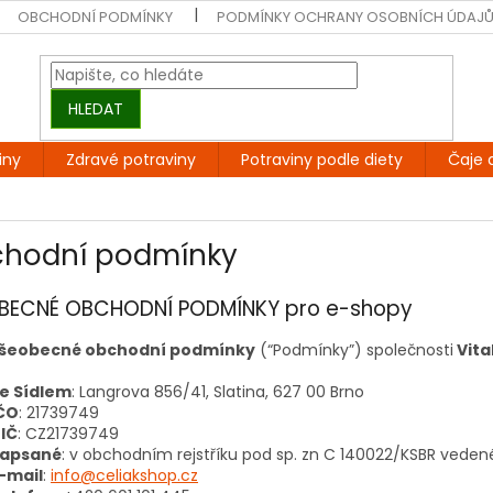
OBCHODNÍ PODMÍNKY
PODMÍNKY OCHRANY OSOBNÍCH ÚDAJ
HLEDAT
iny
Zdravé potraviny
Potraviny podle diety
Čaje 
hodní podmínky
BECNÉ OBCHODNÍ PODMÍNKY pro e-shopy
všeobecné obchodní podmínky
(“Podmínky”) společnosti
Vital
e Sídlem
: Langrova 856/41, Slatina, 627 00 Brno
ČO
: 21739749
IČ
: CZ21739749
apsané
: v obchodním rejstříku pod sp. zn
C 140022/KSBR
vedené
-mail
:
info@celiakshop.cz