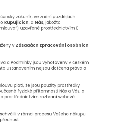
občanský zákoník, ve znění pozdějších
žto
kupujících
, a
Nás
, jakožto
„Smlouva“) uzavřené prostřednictvím E-
aženy v
Zásadách zpracování osobních
ouva a Podmínky jsou vyhotoveny v českém
mto ustanovením nejsou dotčena práva a
louvu platí, že jsou použity prostředky
učasné fyzické přítomnosti Nás a Vás, a
to prostřednictvím rozhraní webové
ě schválili v rámci procesu Vašeho nákupu
 přednost