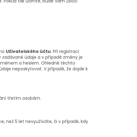
e. Pokud tak učiníte, bude Vám Zboží
ého
Uživatelského účtu
. Při registraci
y zadávané údaje a v případě změny je
ým jménem a heslem. Ohledně těchto
údaje neposkytovat. V případě, že dojde k
vání třetím osobám.
e, než 5 let nevyužíváte, či v případě, kdy