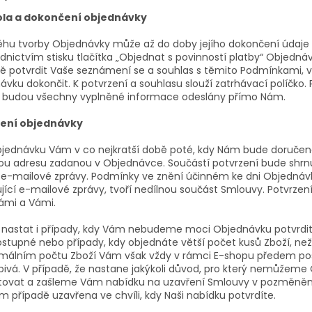
ola a dokončení objednávky
ěhu tvorby Objednávky může až do doby jejího dokončení údaje m
dnictvím stisku tlačítka „Objednat s povinností platby“ Objedná
ště potvrdit Vaše seznámení se a souhlas s těmito Podmínkami
vku dokončit. K potvrzení a souhlasu slouží zatrhávací políčko. P
“ budou všechny vyplněné informace odeslány přímo Nám.
zení objednávky
bjednávku Vám v co nejkratší době poté, kdy Nám bude doručen
ou adresu zadanou v Objednávce. Součástí potvrzení bude shrn
 e-mailové zprávy. Podmínky ve znění účinném ke dni Objednávky,
ující e-mailové zprávy, tvoří nedílnou součást Smlouvy. Potvrz
ámi a Vámi.
nastat i případy, kdy Vám nebudeme moci Objednávku potvrdit.
stupné nebo případy, kdy objednáte větší počet kusů Zboží, než 
málním počtu Zboží Vám však vždy v rámci E-shopu předem po
pivá. V případě, že nastane jakýkoli důvod, pro který nemůžem
tovat a zašleme Vám nabídku na uzavření Smlouvy v pozměněn
 případě uzavřena ve chvíli, kdy Naši nabídku potvrdíte.