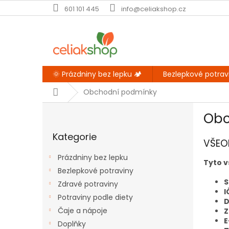
Přejít
601 101 445
info@celiakshop.cz
na
obsah
🌞 Prázdniny bez lepku 🏕️
Bezlepkové potrav
Domů
Obchodní podmínky
P
Obc
o
Přeskočit
s
Kategorie
kategorie
t
VŠEO
r
Prázdniny bez lepku
a
Tyto 
Bezlepkové potraviny
n
S
Zdravé potraviny
n
I
í
Potraviny podle diety
D
p
Čaje a nápoje
Z
a
E
Doplňky