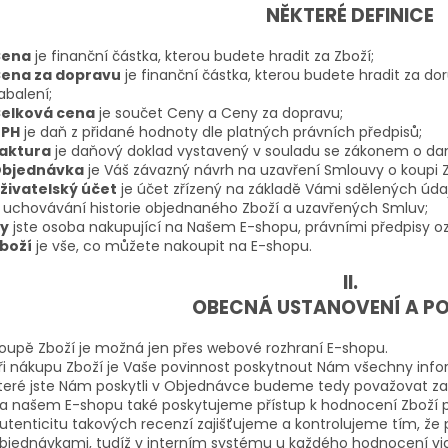
NĚKTERÉ DEFINICE
Cena
je finanční částka, kterou budete hradit za Zboží;
ena za dopravu
je finanční částka, kterou budete hradit za do
abalení;
elková cena
je součet Ceny a Ceny za dopravu;
PH
je daň z přidané hodnoty dle platných právních předpisů;
aktura
je daňový doklad vystavený v souladu se zákonem o dan
bjednávka
je Váš závazný návrh na uzavření Smlouvy o koupi Z
živatelský účet
je účet zřízený na základě Vámi sdělených úd
 uchovávání historie objednaného Zboží a uzavřených Smluv;
y
jste osoba nakupující na Našem E-shopu, právními předpisy oz
boží
je vše, co můžete nakoupit na E-shopu.
II.
OBECNÁ USTANOVENÍ A P
oupě Zboží je možná jen přes webové rozhraní E-shopu.
ři nákupu Zboží je Vaše povinnost poskytnout Nám všechny info
teré jste Nám poskytli v Objednávce budeme tedy považovat za 
a našem E-shopu také poskytujeme přístup k hodnocení Zboží p
utenticitu takových recenzí zajišťujeme a kontrolujeme tím, ž
bjednávkami, tudíž v interním systému u každého hodnocení vid