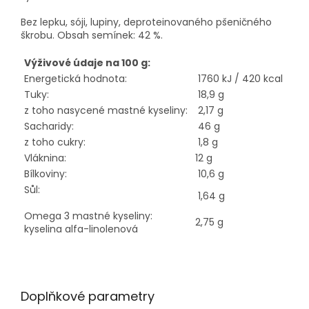
Bez lepku
, sóji, lupiny, deproteinovaného pšeničného
škrobu. Obsah semínek: 42 %.
Výživové údaje na 100 g:
Energetická hodnota:
1760 kJ / 420 kcal
Tuky:
18,9 g
z toho nasycené mastné kyseliny:
2,17 g
Sacharidy:
46 g
z toho cukry:
1,8 g
Vláknina:
12 g
Bílkoviny:
10,6 g
Sůl:
1,64 g
Omega 3 mastné kyseliny:
2,75 g
kyselina alfa-linolenová
Doplňkové parametry