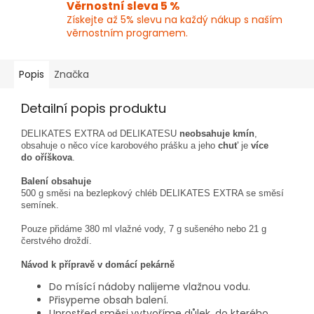
Věrnostní sleva 5 %
Získejte až 5% slevu na každý nákup s naším
věrnostním programem.
Popis
Značka
Detailní popis produktu
DELIKATES EXTRA od DELIKATESU
neobsahuje kmín
,
obsahuje o něco více karobového prášku a jeho
chuť
je
více
do oříškova
.
Balení obsahuje
500 g směsi na bezlepkový chléb DELIKATES EXTRA se směsí
semínek.
Pouze přidáme 380 ml vlažné vody, 7 g sušeného nebo 21 g
čerstvého droždí.
Návod k přípravě v domácí pekárně
Do mísící nádoby nalijeme vlažnou vodu.
Přisypeme obsah balení.
Uprostřed směsi vytvoříme důlek, do kterého