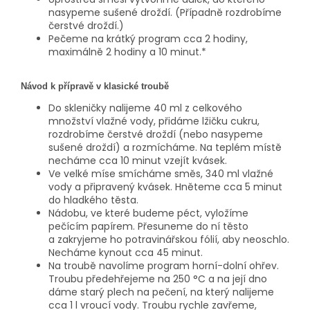
nasypeme sušené droždí. (Případně rozdrobíme
čerstvé droždí.)
Pečeme na krátký program cca 2 hodiny,
maximálně 2 hodiny a 10 minut.*
Návod k přípravě v klasické troubě
Do skleničky nalijeme 40 ml z celkového
množství vlažné vody, přidáme lžičku cukru,
rozdrobíme čerstvé droždí (nebo nasypeme
sušené droždí) a rozmícháme. Na teplém místě
necháme cca 10 minut vzejít kvásek.
Ve velké míse smícháme směs, 340 ml vlažné
vody a připravený kvásek. Hněteme cca 5 minut
do hladkého těsta.
Nádobu, ve které budeme péct, vyložíme
pečícím papírem. Přesuneme do ní těsto
a zakryjeme ho potravinářskou fólií, aby neoschlo.
Necháme kynout cca 45 minut.
Na troubě navolíme program horní-dolní ohřev.
Troubu předehřejeme na 250 °C a na její dno
dáme starý plech na pečení, na který nalijeme
cca 1 l vroucí vody. Troubu rychle zavřeme,