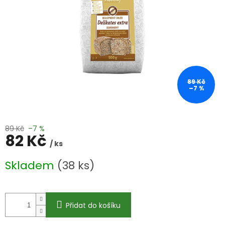
89 Kč
–7 %
89 Kč
–7 %
82 Kč
/ ks
Měrná
Skladem
(38 ks)
cena:
Přidat do košíku