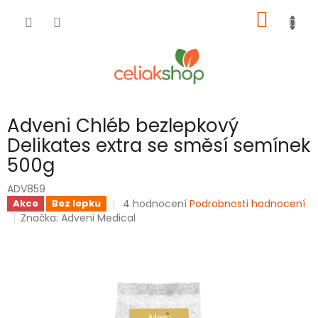
Přejít
NÁKUP
na
obsah
KOŠÍK
Adveni Chléb bezlepkový
Delikates extra se směsí semínek
500g
ADV859
Průměrné
4 hodnocení
Podrobnosti hodnocení
Akce
Bez lepku
hodnocení
Značka:
Adveni Medical
produktu
je
4,0
z
5
hvězdiček.