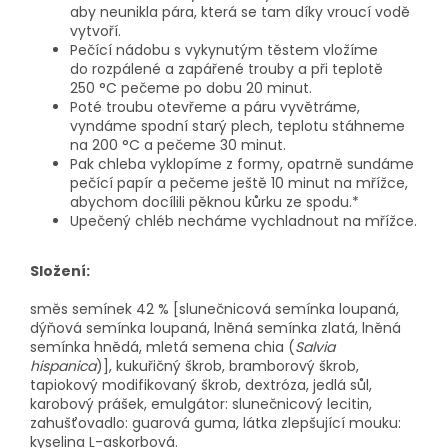
aby neunikla pára, která se tam díky vroucí vodě
vytvoří.
Pečící nádobu s vykynutým těstem vložíme
do rozpálené a zapářené trouby a při teplotě
250 °C pečeme po dobu 20 minut.
Poté troubu otevřeme a páru vyvětráme,
vyndáme spodní starý plech, teplotu stáhneme
na 200 °C a pečeme 30 minut.
Pak chleba vyklopíme z formy, opatrně sundáme
pečící papír a pečeme ještě 10 minut na mřížce,
abychom docílili pěknou kůrku ze spodu.*
Upečený chléb necháme vychladnout na mřížce.
Složení:
směs semínek 42 % [slunečnicová semínka loupaná,
dýňová semínka loupaná, lněná semínka zlatá, lněná
semínka hnědá, mletá semena chia (
Salvia
hispanica
)], kukuřičný škrob, bramborový škrob,
tapiokový modifikovaný škrob, dextróza, jedlá sůl,
karobový prášek, emulgátor: slunečnicový lecitin,
zahušťovadlo: guarová guma, látka zlepšující mouku:
kyselina L-askorbová.