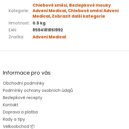
Chlebové směsi
,
Bezlepkové mouky
Kategorie
:
Adveni Medical
,
Chlebové směsi Adveni
Medical
,
Zobrazit další kategorie
Hmotnost
:
0.5 kg
EAN
:
8594181851992
Značka
:
Adveni Medical
Z
á
p
a
Informace pro vás
t
Obchodní podmínky
í
Podmínky ochrany osobních údajů
Bezlepkové recepty
Kontakt
Doprava a platba
Rady a tipy
Velkoobchod 📦