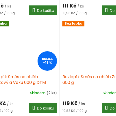
ocení
Kč
111 Kč
ktu
/ ks
/ ks
Do košíku
Do 
á
Měrná
Kč / 100 g
18,50 Kč / 100 g
cena:
inka
Bez lepku
iček.
130 Kč
–16 %
epík Směs na chléb
Bezlepík Směs na chléb Z
tový a Veku 600 g DTM
600 g
026
Skladem
(2 ks)
Sklad
 Kč
119 Kč
/ ks
/ ks
Do košíku
Do 
á
Měrná
č / 100 g
19,83 Kč / 100 g
cena: