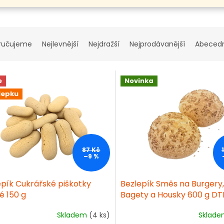
ručujeme
Nejlevnější
Nejdražší
Nejprodávanější
Abeced
e
Novinka
lepku
87 Kč
–9 %
epík Cukrářské piškotky
Bezlepík Směs na Burgery,
é 150 g
Bagety a Housky 600 g D
08/2026
Skladem
(4 ks)
Sklad
ěrné