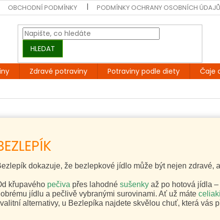
OBCHODNÍ PODMÍNKY
PODMÍNKY OCHRANY OSOBNÍCH ÚDAJ
HLEDAT
iny
Zdravé potraviny
Potraviny podle diety
Čaje 
BEZLEPÍK
ezlepík dokazuje, že bezlepkové jídlo může být nejen zdravé, al
Od křupavého
pečiva
přes lahodné
sušenky
až po hotová jídla –
obrému jídlu a pečlivě vybranými surovinami. Ať už máte
celiaki
valitní alternativy, u Bezlepíka najdete skvělou chuť, která vás