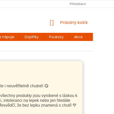
Ů
BEZLEPKOVÉ RECEPTY
KONTAKT
Přihlášení
DOPRAVA A PLATBA
NÁKUPNÍ
Prázdný košík
KOŠÍK
a nápoje
Doplňky
Poukazy
Akce
Dárky
e i neuvěřitelně chutné! 😋
 všechny produkty jsou vyrobené s láskou k
i
, intoleranci na lepek nebo jen hledáte
 přesvědčí, že bez lepku znamená s chutí! 💚