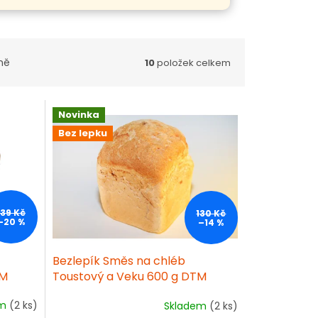
ně
10
položek celkem
Novinka
Bez lepku
139 Kč
130 Kč
–20 %
–14 %
Bezlepík Směs na chléb
TM
Toustový a Veku 600 g DTM
06/2026
em
(2 ks)
Skladem
(2 ks)