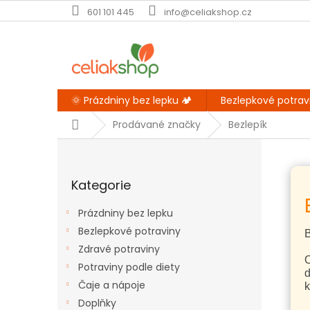
Přejít
601 101 445
info@celiakshop.cz
na
obsah
🌞 Prázdniny bez lepku 🏕️
Bezlepkové potrav
Domů
Prodávané značky
Bezlepík
P
o
Přeskočit
s
Kategorie
kategorie
t
r
Prázdniny bez lepku
a
Bezlepkové potraviny
n
B
Zdravé potraviny
n
í
Potraviny podle diety
d
p
Čaje a nápoje
k
a
Doplňky