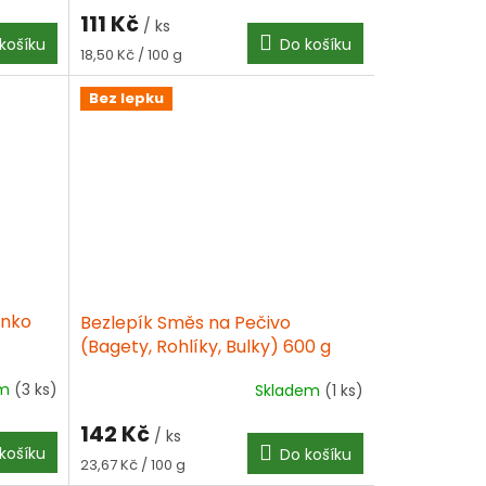
111 Kč
/ ks
košíku
Do košíku
Měrná
18,50 Kč / 100 g
cena:
Bez lepku
rnko
Bezlepík Směs na Pečivo
(Bagety, Rohlíky, Bulky) 600 g
em
(3 ks)
Skladem
(1 ks)
142 Kč
/ ks
košíku
Do košíku
Měrná
23,67 Kč / 100 g
cena: