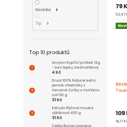
hodn
79 
produ
Novinka
3
je
Měrn
52,67 
5,0
cena:
z
Tip
0
Nov
5
hvězd
Top 10 produktů
Amylon Kypřící prášek 12g
- bez lepku, bezfosfátový
4 Kč
Druid 100% Natural extra
Bezl
jemné chlebíčky z
Tous
červené čočky s mořskou
solí 90 g
08/2
31 Kč
Extrudo Rýžová mouka
109
výběrová 400 g
31 Kč
Měrn
18,17 K
cena:
Celita Bongo banana