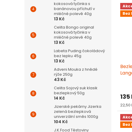
kokosová tyčinka s
Akc
banánovou příchutí v
Bez 
mléčné polevě 40g
13 Kč
Celita Bongo original
kokosová tyčinka v
mléčné polevě 40g
13 Kč
Labeta Puding čokoládový
bez lepku 45g
13 Kč
Bezl
Adveni Mouka z hnědé
Lang
rýže 250g
43 Kč
Celita Sojový suk klasik
bezlepkový 50g
135
14 Kč
Měrn
22,50 
Jizerské pekárny Jizerka
cena:
zelená bezlepková
univerzální směs 1000g
Akc
104 Kč
Bez 
J.K.Food Těstoviny