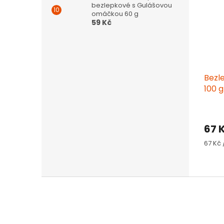
bezlepkové s Gulášovou
omáčkou 60 g
59 Kč
Bezle
100 g
67 
Měrn
67 Kč 
cena:
Z
á
p
a