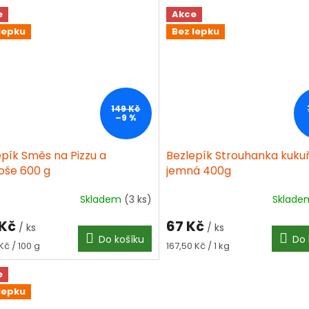
e
Akce
lepku
Bez lepku
149 Kč
–9 %
epík Směs na Pizzu a
Bezlepík Strouhanka kuku
oše 600 g
jemná 400g
Skladem
(3 ks)
Sklad
 Kč
67 Kč
/ ks
/ ks
Do košíku
Do 
á
Měrná
Kč / 100 g
167,50 Kč / 1 kg
cena:
e
lepku