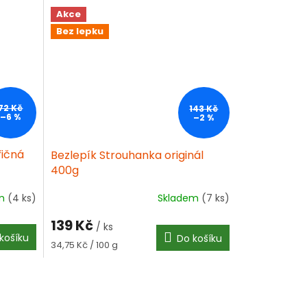
Akce
Bez lepku
72 Kč
143 Kč
–6 %
–2 %
řičná
Bezlepík Strouhanka originál
400g
em
(4 ks)
Skladem
(7 ks)
139 Kč
/ ks
košíku
Do košíku
Měrná
34,75 Kč / 100 g
cena: