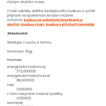
různým druhům masa.
Z naší nabídky dalšího bezlepkového kuskusu k rychlé
přípravě od společnosti Amylon můžete
ochutnat
kuskus se sušenými švestkami a
skořicí
,
kuskus s kari
,
kuskus s příchutí čokolády
Skladování:
Skladujte v suchu a temnu
Hmotnost: 50gr
Parametry
energetická hodnota kj
372,000000
energetická hodnota kcal
88,000000
tuky
0,600000
z toho nasycené mastné kyseliny
0,100000
sacharidy