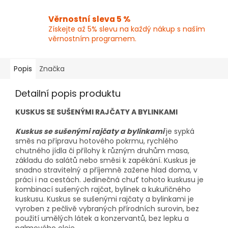
Věrnostní sleva 5 %
Získejte až 5% slevu na každý nákup s naším
věrnostním programem.
Popis
Značka
Detailní popis produktu
KUSKUS SE SUŠENÝMI RAJČATY A BYLINKAMI
Kuskus se sušenými rajčaty a bylinkami
je sypká
směs na přípravu hotového pokrmu, rychlého
chutného jídla či přílohy k různým druhům masa,
základu do salátů nebo směsi k zapékání. Kuskus je
snadno stravitelný a příjemně zažene hlad doma, v
práci i na cestách. Jedinečná chuť tohoto kuskusu je
kombinací sušených rajčat, bylinek a kukuřičného
kuskusu. Kuskus se sušenými rajčaty a bylinkami je
vyroben z pečlivě vybraných přírodních surovin, bez
použití umělých látek a konzervantů, bez lepku a