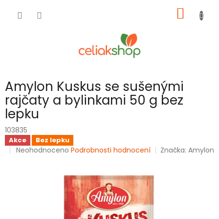
Přejít
NÁKUP
na
obsah
KOŠÍK
Amylon Kuskus se sušenými
rajčaty a bylinkami 50 g bez
lepku
103835
Akce
Bez lepku
Průměrné
Neohodnoceno
Podrobnosti hodnocení
Značka:
Amylon
hodnocení
produktu
je
0,0
z
5
hvězdiček.