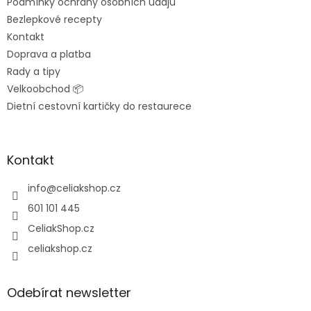
Podmínky ochrany osobních údajů
Bezlepkové recepty
Kontakt
Doprava a platba
Rady a tipy
Velkoobchod 📦
Dietní cestovní kartičky do restaurece
Kontakt
info
@
celiakshop.cz
601 101 445
CeliakShop.cz
celiakshop.cz
Odebírat newsletter