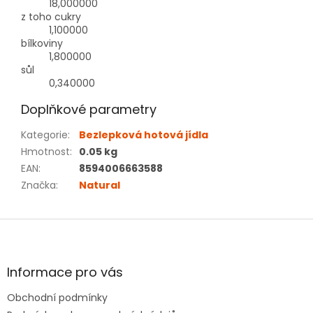
18,000000
z toho cukry
1,100000
bílkoviny
1,800000
sůl
0,340000
Doplňkové parametry
Kategorie
:
Bezlepková hotová jídla
Hmotnost
:
0.05 kg
EAN
:
8594006663588
Značka
:
Natural
Z
á
p
a
Informace pro vás
t
Obchodní podmínky
í