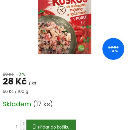
29 Kč
–3 %
29 Kč
–3 %
28 Kč
/ ks
Měrná
56 Kč / 100 g
cena:
Skladem
(17 ks)
Přidat do košíku