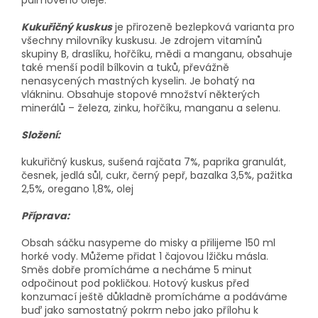
palmového oleje.
Kukuřičný kuskus
je přirozeně bezlepková varianta pro
všechny milovníky kuskusu. Je zdrojem vitamínů
skupiny B, draslíku, hořčíku, mědi a manganu, obsahuje
také menší podíl bílkovin a tuků, převážně
nenasycených mastných kyselin. Je bohatý na
vlákninu. Obsahuje stopové množství některých
minerálů – železa, zinku, hořčíku, manganu a selenu.
Složení:
kukuřičný kuskus, sušená rajčata 7%, paprika granulát,
česnek, jedlá sůl, cukr, černý pepř, bazalka 3,5%, pažitka
2,5%, oregano 1,8%, olej
Příprava:
Obsah sáčku nasypeme do misky a přilijeme 150 ml
horké vody. Můžeme přidat 1 čajovou lžičku másla.
Směs dobře promícháme a necháme 5 minut
odpočinout pod pokličkou. Hotový kuskus před
konzumací ještě důkladně promícháme a podáváme
buď jako samostatný pokrm nebo jako přílohu k