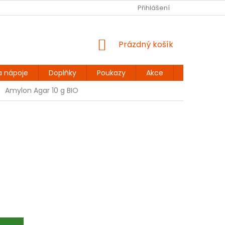
Ů
BEZLEPKOVÉ RECEPTY
KONTAKT
Přihlášení
DOPRAVA A PLATBA
NÁKUPNÍ
Prázdný košík
KOŠÍK
a nápoje
Doplňky
Poukazy
Akce
Dárky
Amylon Agar 10 g BIO