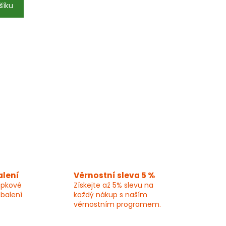
šíku
alení
Věrnostní sleva 5 %
epkové
Získejte až 5% slevu na
 balení
každý nákup s naším
věrnostním programem.