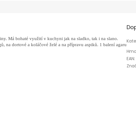
Dop
tiny. Má bohaté využití v kuchyni jak na sladko, tak i na slano.
Kate
ů, na dortové a koláčové želé a na přípravu aspiků. 1 balení agaru
Hmo
EAN
:
Zna