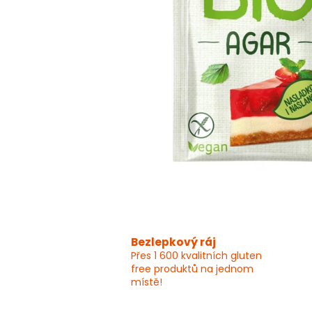
Bezlepkový ráj
Přes 1 600 kvalitních gluten
free produktů na jednom
místě!