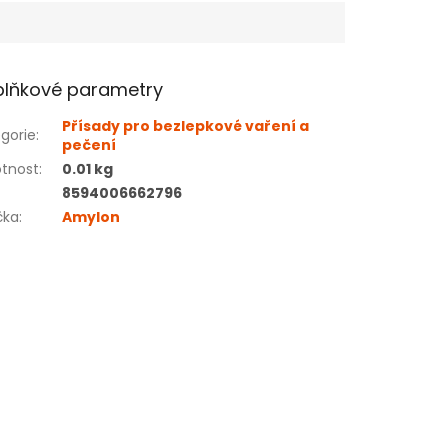
lňkové parametry
Přísady pro bezlepkové vaření a
gorie
:
pečení
tnost
:
0.01 kg
8594006662796
čka
:
Amylon