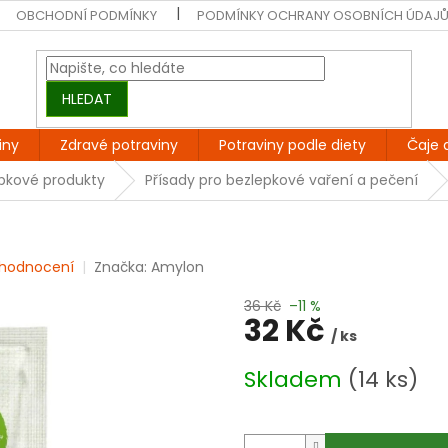
OBCHODNÍ PODMÍNKY
PODMÍNKY OCHRANY OSOBNÍCH ÚDAJ
HLEDAT
iny
Zdravé potraviny
Potraviny podle diety
Čaje 
epkové produkty
Přísady pro bezlepkové vaření a pečení
 hodnocení
Značka:
Amylon
36 Kč
–11 %
32 Kč
/ ks
Měrná
Skladem
(14 ks)
cena: