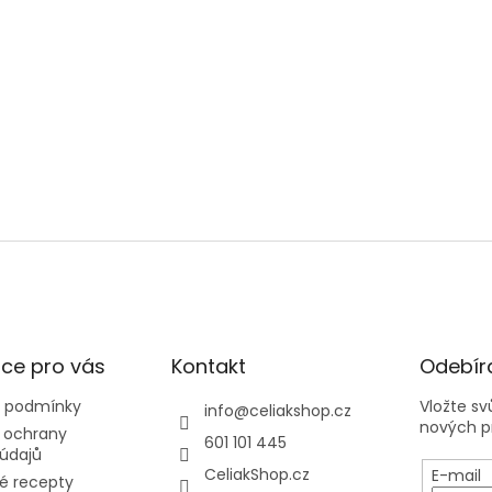
ce pro vás
Kontakt
Odebíra
 podmínky
Vložte s
info
@
celiakshop.cz
nových p
 ochrany
601 101 445
údajů
CeliakShop.cz
E-mail
é recepty