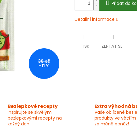
Přidat do ko
Detailní informace
TISK
ZEPTAT SE
36 Kč
–11 %
Bezlepkové recepty
Extra výhodná b
Inspirujte se skvělými
Vaše oblíbené bezl
bezlepkovými recepty na
produkty ve větším
každý den!
za méně peněz!