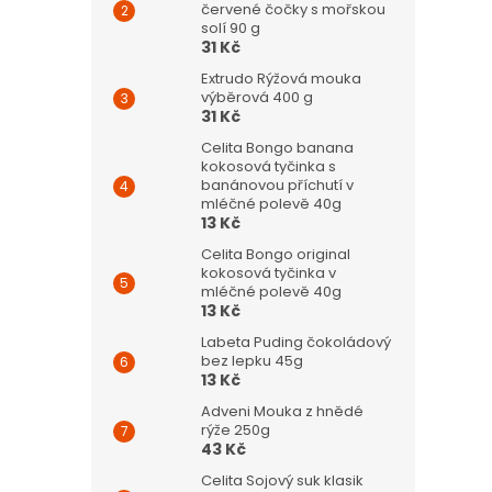
červené čočky s mořskou
solí 90 g
31 Kč
Extrudo Rýžová mouka
výběrová 400 g
31 Kč
Celita Bongo banana
kokosová tyčinka s
banánovou příchutí v
mléčné polevě 40g
13 Kč
Celita Bongo original
kokosová tyčinka v
mléčné polevě 40g
13 Kč
Labeta Puding čokoládový
bez lepku 45g
13 Kč
Adveni Mouka z hnědé
rýže 250g
43 Kč
Celita Sojový suk klasik