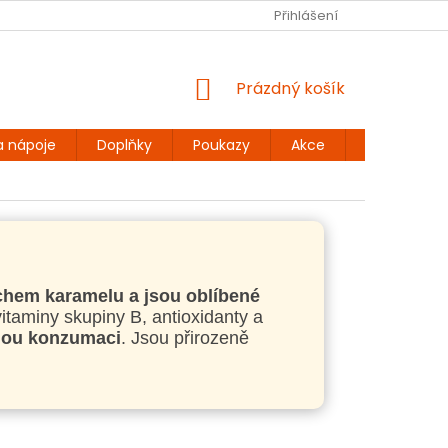
Ů
BEZLEPKOVÉ RECEPTY
KONTAKT
Přihlášení
DOPRAVA A PLATBA
NÁKUPNÍ
Prázdný košík
KOŠÍK
a nápoje
Doplňky
Poukazy
Akce
Dárky
hem karamelu a jsou oblíbené
vitaminy skupiny B, antioxidanty a
ímou konzumaci
. Jsou přirozeně