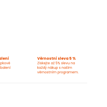
alení
Věrnostní sleva 5 %
epkové
Získejte až 5% slevu na
 balení
každý nákup s naším
věrnostním programem.