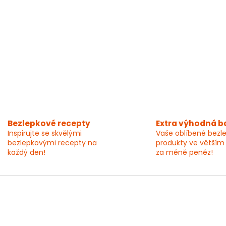
Bezlepkové recepty
Extra výhodná b
Inspirujte se skvělými
Vaše oblíbené bezl
bezlepkovými recepty na
produkty ve větším
každý den!
za méně peněz!