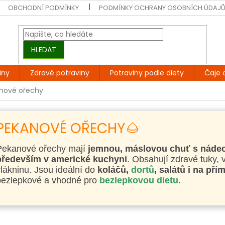
OBCHODNÍ PODMÍNKY
PODMÍNKY OCHRANY OSOBNÍCH ÚDAJ
HLEDAT
iny
Zdravé potraviny
Potraviny podle diety
Čaje 
nové ořechy
PEKANOVÉ OŘECHY🌰
Pekanové ořechy mají
jemnou, máslovou chuť s nádec
především v americké kuchyni
. Obsahují zdravé tuky, 
lákninu. Jsou ideální do
koláčů,
dortů
, salátů i na př
bezlepkové a vhodné pro
b
ezlepkovou dietu
.