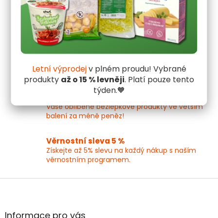
l
Bezlepkový ráj
á
Přes 1 600 kvalitních gluten free produktů na
d
jednom místě!
a
c
í
Bezlepkové recepty
p
Inspirujte se skvělými bezlepkovými recepty na
r
Letní výprodej
v plném proudu! Vybrané
každý den!
v
produkty
až o 15 % levněji
. Platí pouze tento
k
týden.🧡
y
Extra výhodná balení
v
Vaše oblíbené bezlepkové produkty ve větším
ý
balení za méně peněz!
p
i
Věrnostní sleva 5 %
s
Získejte až 5% slevu na každý nákup s naším
u
věrnostním programem.
Z
á
p
a
Informace pro vás