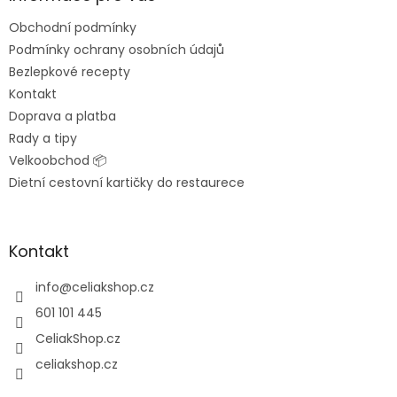
t
Obchodní podmínky
í
Podmínky ochrany osobních údajů
Bezlepkové recepty
Kontakt
Doprava a platba
Rady a tipy
Velkoobchod 📦
Dietní cestovní kartičky do restaurece
Kontakt
info
@
celiakshop.cz
601 101 445
CeliakShop.cz
celiakshop.cz