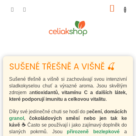
Přejít
NÁKUP
na
obsah
KOŠÍK
SUŠENÉ TŘEŠNĚ A VIŠNĚ 🍒
Sušené třešně a višně si zachovávají svou intenzivní
sladkokyselou chuť a výrazné aroma. Jsou skvělým
zdrojem a
ntioxidantů, vitamínu C a dalších látek,
které podporují imunitu a celkovou vitalitu
.
Díky své jedinečné chuti se hodí do p
ečení, domácích
granol
, čokoládových směsí nebo jen tak ke
kávě ☕
Často se používají i jako zajímavý doplněk do
slaných pokrmů. Jsou
přirozeně bezlepkové
a