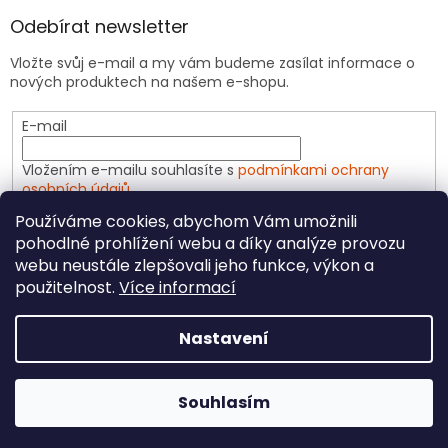
Odebírat newsletter
Vložte svůj e-mail a my vám budeme zasílat informace o
nových produktech na našem e-shopu.
E-mail
Vložením e-mailu souhlasíte s
podmínkami ochrany
osobních údajů
Používáme cookies, abychom Vám umožnili
PŘIHLÁSIT SE
pohodlné prohlížení webu a díky analýze provozu
webu neustále zlepšovali jeho funkce, výkon a
použitelnost.
Více informací
Vytvořil Shoptet
Nastavení
Copyright 2026
CeliakShop.cz
. Všechna práva
Souhlasím
vyhrazena.