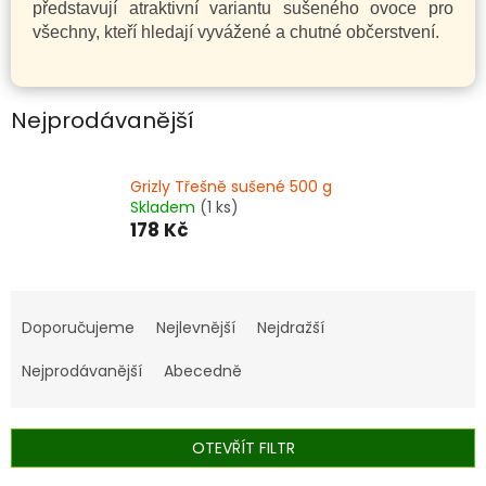
představují atraktivní variantu sušeného ovoce pro
všechny, kteří hledají vyvážené a chutné občerstvení.
Nejprodávanější
Grizly Třešně sušené 500 g
Skladem
(1 ks)
178 Kč
Ř
a
Doporučujeme
Nejlevnější
Nejdražší
z
e
Nejprodávanější
Abecedně
n
í
p
OTEVŘÍT FILTR
r