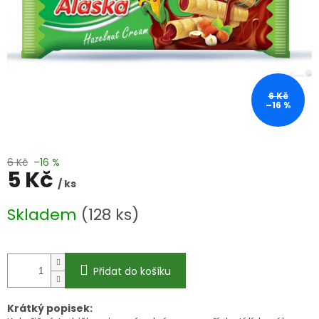
6 Kč
–16 %
6 Kč
–16 %
5 Kč
/ ks
Měrná
Skladem
(128 ks)
cena:
Přidat do košíku
Krátký popisek: