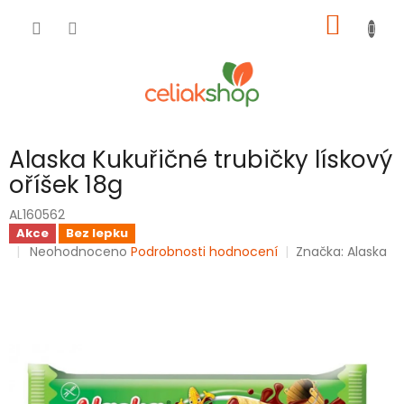
Přejít
NÁKUP
na
obsah
KOŠÍK
Alaska Kukuřičné trubičky lískový
oříšek 18g
AL160562
Akce
Bez lepku
Průměrné
Neohodnoceno
Podrobnosti hodnocení
Značka:
Alaska
hodnocení
produktu
je
0,0
z
5
hvězdiček.