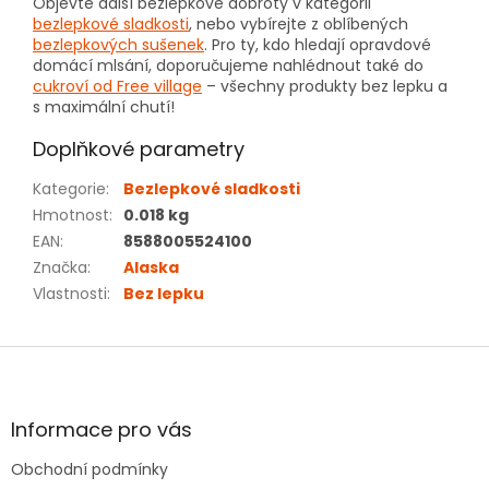
Objevte další bezlepkové dobroty v kategorii
bezlepkové sladkosti
, nebo vybírejte z oblíbených
bezlepkových sušenek
. Pro ty, kdo hledají opravdové
domácí mlsání, doporučujeme nahlédnout také do
cukroví od Free village
– všechny produkty bez lepku a
s maximální chutí!
Doplňkové parametry
Kategorie
:
Bezlepkové sladkosti
Hmotnost
:
0.018 kg
EAN
:
8588005524100
Značka
:
Alaska
Vlastnosti
:
Bez lepku
Z
á
p
a
Informace pro vás
t
Obchodní podmínky
í