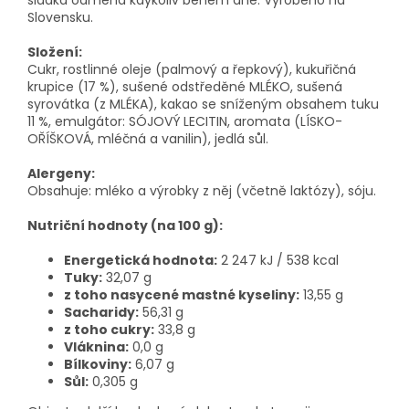
sladká odměna kdykoliv během dne. Vyrobeno na
Slovensku.
Složení:
Cukr, rostlinné oleje (palmový a řepkový), kukuřičná
krupice (17 %), sušené odstředěné MLÉKO, sušená
syrovátka (z MLÉKA), kakao se sníženým obsahem tuku
11 %, emulgátor: SÓJOVÝ LECITIN, aromata (LÍSKO-
OŘÍŠKOVÁ, mléčná a vanilin), jedlá sůl.
Alergeny:
Obsahuje: mléko a výrobky z něj (včetně laktózy), sóju.
Nutriční hodnoty (na 100 g):
Energetická hodnota:
2 247 kJ / 538 kcal
Tuky:
32,07 g
z toho nasycené mastné kyseliny:
13,55 g
Sacharidy:
56,31 g
z toho cukry:
33,8 g
Vláknina:
0,0 g
Bílkoviny:
6,07 g
Sůl:
0,305 g