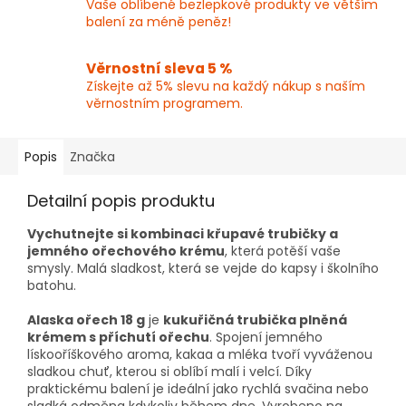
Vaše oblíbené bezlepkové produkty ve větším
balení za méně peněz!
Věrnostní sleva 5 %
Získejte až 5% slevu na každý nákup s naším
věrnostním programem.
Popis
Značka
Detailní popis produktu
Vychutnejte si kombinaci křupavé trubičky a
jemného ořechového krému
, která potěší vaše
smysly. Malá sladkost, která se vejde do kapsy i školního
batohu.
Alaska ořech 18 g
je
kukuřičná trubička plněná
krémem s příchutí ořechu
. Spojení jemného
lískooříškového aroma, kakaa a mléka tvoří vyváženou
sladkou chuť, kterou si oblíbí malí i velcí. Díky
praktickému balení je ideální jako rychlá svačina nebo