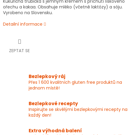
Kukuřičná trubička s jemným krémem s příchutí lískového
ořechu a kakaa. Obsahuje mléko (včetně laktózy) a sóju.
Vyrobeno na Slovensku.
Detailní informace
ZEPTAT SE
Bezlepkový ráj
Přes 1 600 kvalitních gluten free produktů na
jednom místě!
Bezlepkové recepty
Inspirujte se skvělými bezlepkovými recepty na
každý den!
Extra výhodná balení