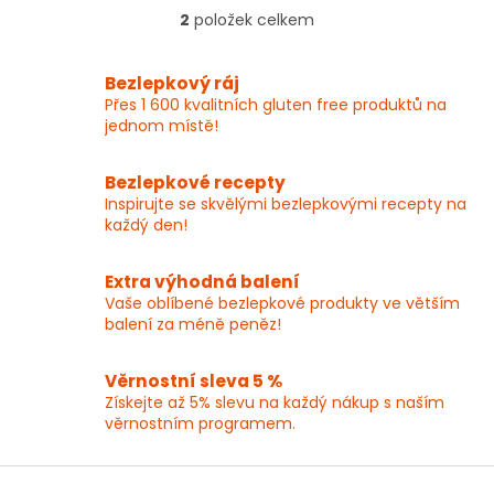
nápojů, kávy i pečení.
univerzální použití. Z 400g
2
položek celkem
O
balení připravíte 4 litry
v
nápoje.
l
Bezlepkový ráj
á
Přes 1 600 kvalitních gluten free produktů na
d
jednom místě!
a
c
í
Bezlepkové recepty
p
Inspirujte se skvělými bezlepkovými recepty na
r
každý den!
v
k
y
Extra výhodná balení
v
Vaše oblíbené bezlepkové produkty ve větším
ý
balení za méně peněz!
p
i
Věrnostní sleva 5 %
s
Získejte až 5% slevu na každý nákup s naším
u
věrnostním programem.
Z