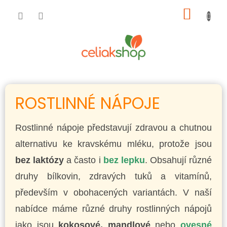
Přejít
NÁKUP
na
obsah
KOŠÍK
ROSTLINNÉ NÁPOJE
Rostlinné nápoje představují zdravou a chutnou
alternativu ke kravskému mléku, protože jsou
bez laktózy
a často i
bez lepku
. Obsahují různé
druhy bílkovin, zdravých tuků a vitamínů,
především v obohacených variantách. V naší
nabídce máme různé druhy rostlinných nápojů
jako jsou
kokosové, mandlové
nebo
ovesné