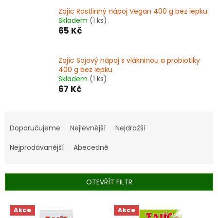
Zajíc Rostlinný nápoj Vegan 400 g bez lepku
Skladem
(1 ks)
65 Kč
Zajíc Sojový nápoj s vlákninou a probiotiky
400 g bez lepku
Skladem
(1 ks)
67 Kč
Ř
a
Doporučujeme
Nejlevnější
Nejdražší
z
e
Nejprodávanější
Abecedně
n
í
p
OTEVŘÍT FILTR
r
o
V
Akce
Akce
d
ý