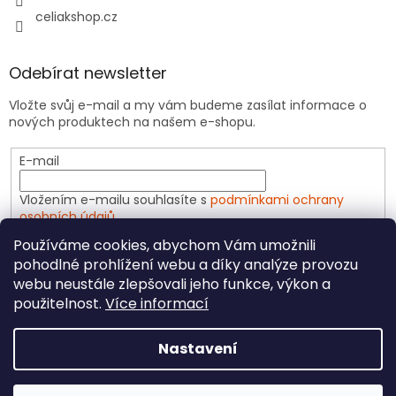
celiakshop.cz
Odebírat newsletter
Vložte svůj e-mail a my vám budeme zasílat informace o
nových produktech na našem e-shopu.
E-mail
Vložením e-mailu souhlasíte s
podmínkami ochrany
osobních údajů
Používáme cookies, abychom Vám umožnili
PŘIHLÁSIT SE
pohodlné prohlížení webu a díky analýze provozu
webu neustále zlepšovali jeho funkce, výkon a
použitelnost.
Více informací
Vytvořil Shoptet
Nastavení
Copyright 2026
CeliakShop.cz
. Všechna práva