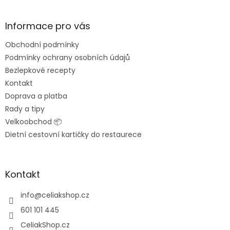
á
p
a
Informace pro vás
t
Obchodní podmínky
í
Podmínky ochrany osobních údajů
Bezlepkové recepty
Kontakt
Doprava a platba
Rady a tipy
Velkoobchod 📦
Dietní cestovní kartičky do restaurece
Kontakt
info
@
celiakshop.cz
601 101 445
CeliakShop.cz