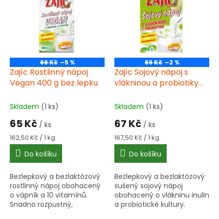
u
p
k
i
t
s
ů
p
r
o
69 Kč
–5 %
69 Kč
–2 %
d
Zajíc Rostlinný nápoj
Zajíc Sojový nápoj s
u
Vegan 400 g bez lepku
vlákninou a probiotiky
k
400 g bez lepku
t
Skladem
(1 ks)
Skladem
(1 ks)
ů
65 Kč
67 Kč
/ ks
/ ks
Měrná
Měrná
162,50 Kč / 1 kg
167,50 Kč / 1 kg
cena:
cena:
Do košíku
Do košíku
Bezlepkový a bezlaktózový
Bezlepkový a bezlaktózový
rostlinný nápoj obohacený
sušený sojový nápoj
o vápník a 10 vitamínů.
obohacený o vlákninu inulin
Snadno rozpustný,
a probiotické kultury.
univerzální použití do
Snadno rozpustný,