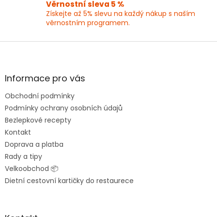
Věrnostní sleva 5 %
Získejte až 5% slevu na každý nákup s naším
věrnostním programem.
Z
á
p
a
Informace pro vás
t
Obchodní podmínky
í
Podmínky ochrany osobních údajů
Bezlepkové recepty
Kontakt
Doprava a platba
Rady a tipy
Velkoobchod 📦
Dietní cestovní kartičky do restaurece