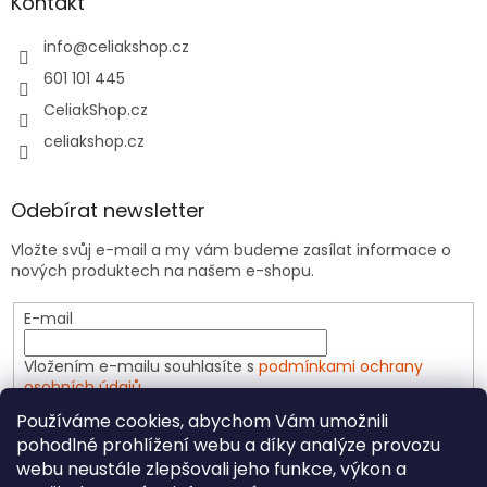
Kontakt
info
@
celiakshop.cz
601 101 445
CeliakShop.cz
celiakshop.cz
Odebírat newsletter
Vložte svůj e-mail a my vám budeme zasílat informace o
nových produktech na našem e-shopu.
E-mail
Vložením e-mailu souhlasíte s
podmínkami ochrany
osobních údajů
Používáme cookies, abychom Vám umožnili
PŘIHLÁSIT SE
pohodlné prohlížení webu a díky analýze provozu
webu neustále zlepšovali jeho funkce, výkon a