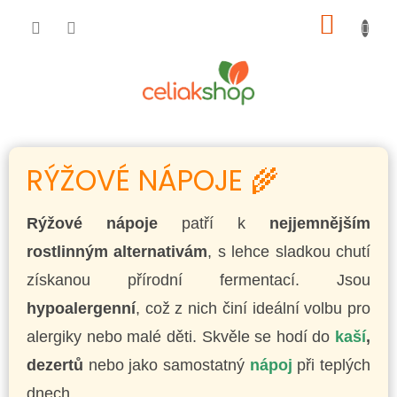
Přejít
NÁKUP
na
obsah
KOŠÍK
RÝŽOVÉ NÁPOJE 🌾
Rýžové nápoje
patří k
nejjemnějším
rostlinným alternativám
, s lehce sladkou chutí
získanou přírodní fermentací. Jsou
hypoalergenní
, což z nich činí ideální volbu pro
alergiky nebo malé děti. Skvěle se hodí do
kaší
,
dezertů
nebo jako samostatný
nápoj
při teplých
dnech.