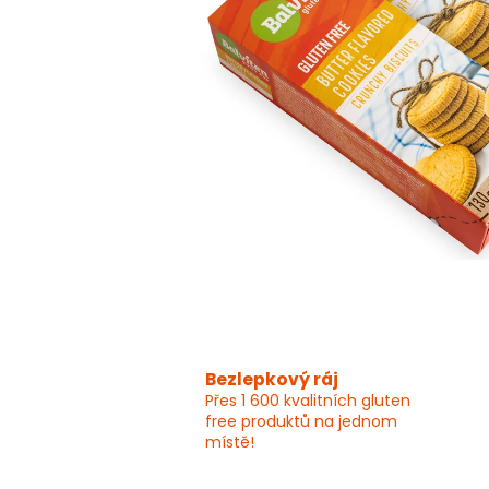
Bezlepkový ráj
Přes 1 600 kvalitních gluten
free produktů na jednom
místě!