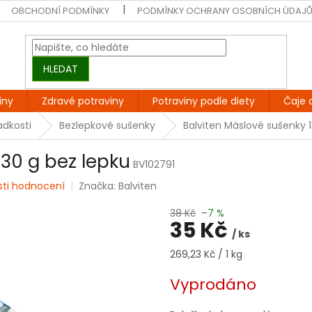
OBCHODNÍ PODMÍNKY
PODMÍNKY OCHRANY OSOBNÍCH ÚDAJ
HLEDAT
iny
Zdravé potraviny
Potraviny podle diety
Čaje 
adkosti
Bezlepkové sušenky
Balviten Máslové sušenky 1
130 g bez lepku
BV102791
sti hodnocení
Značka:
Balviten
38 Kč
–7 %
35 Kč
/ ks
Měrná
269,23 Kč / 1 kg
cena:
Vyprodáno