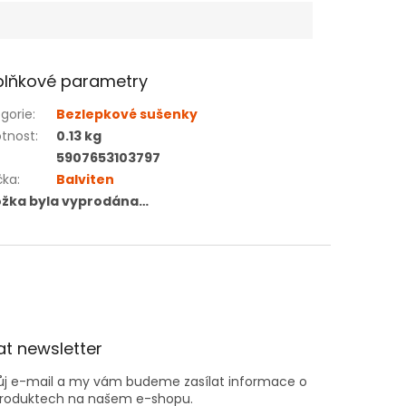
lňkové parametry
gorie
:
Bezlepkové sušenky
tnost
:
0.13 kg
5907653103797
čka
:
Balviten
ožka byla vyprodána…
t newsletter
vůj e-mail a my vám budeme zasílat informace o
roduktech na našem e-shopu.