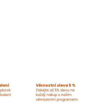
alení
Věrnostní sleva 5 %
epkové
Získejte až 5% slevu na
 balení
každý nákup s naším
věrnostním programem.