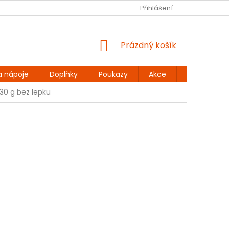
Ů
BEZLEPKOVÉ RECEPTY
KONTAKT
Přihlášení
DOPRAVA A PLATBA
NÁKUPNÍ
Prázdný košík
KOŠÍK
a nápoje
Doplňky
Poukazy
Akce
Dárky
30 g bez lepku