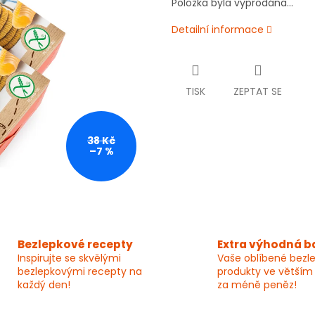
Položka byla vyprodána…
Detailní informace
TISK
ZEPTAT SE
38 Kč
–7 %
Bezlepkové recepty
Extra výhodná b
Inspirujte se skvělými
Vaše oblíbené bezl
bezlepkovými recepty na
produkty ve větším
každý den!
za méně peněz!