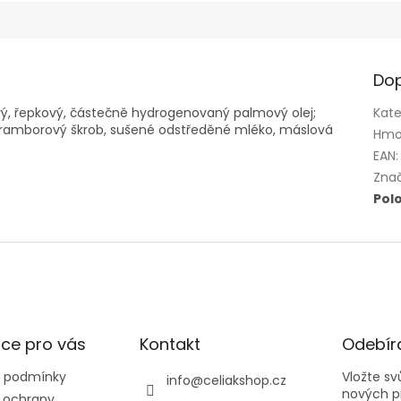
Dop
mový, řepkový, částečně hydrogenovaný palmový olej;
Kate
 bramborový škrob, sušené odstředěné mléko, máslová
Hmo
EAN
:
Zna
Pol
ce pro vás
Kontakt
Odebíra
 podmínky
Vložte s
info
@
celiakshop.cz
nových p
 ochrany