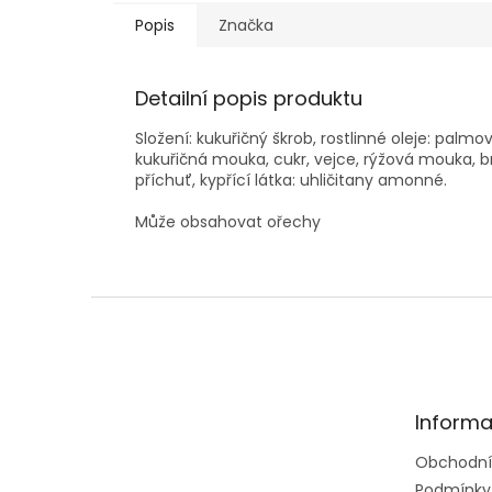
Popis
Značka
Detailní popis produktu
Složení: kukuřičný škrob, rostlinné oleje: pal
kukuřičná mouka, cukr, vejce, rýžová mouka,
příchuť, kypřící látka: uhličitany amonné.
Může obsahovat ořechy
Z
á
p
a
t
Informa
í
Obchodní
Podmínky